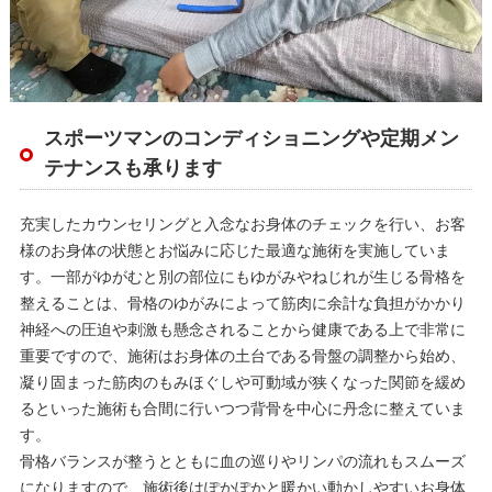
スポーツマンのコンディショニングや定期メン
テナンスも承ります
充実したカウンセリングと入念なお身体のチェックを行い、お客
様のお身体の状態とお悩みに応じた最適な施術を実施していま
す。一部がゆがむと別の部位にもゆがみやねじれが生じる骨格を
整えることは、骨格のゆがみによって筋肉に余計な負担がかかり
神経への圧迫や刺激も懸念されることから健康である上で非常に
重要ですので、施術はお身体の土台である骨盤の調整から始め、
凝り固まった筋肉のもみほぐしや可動域が狭くなった関節を緩め
るといった施術も合間に行いつつ背骨を中心に丹念に整えていま
す。
骨格バランスが整うとともに血の巡りやリンパの流れもスムーズ
になりますので、施術後はぽかぽかと暖かい動かしやすいお身体