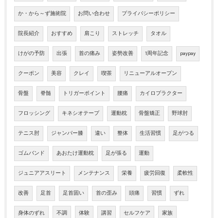
か・から～ず施術院
お問い合わせ
プライバシーポリシー
院長紹介
おすすめ
肩こり
ストレッチ
タオル
けがの予防
出張
首の痛み
姿勢改善
1周年記念
paypay
クーポン
美容
クレイ
喫茶
リニューアルオープン
骨盤
脊髄
トリガーポイント
腰痛
カイロプラクター
フロッシング
キネシオテープ
運動枕
骨盤矯正
野球肘
テニス肘
ジャンパー膝
違い
整体
生活習慣
足がつる
ゴムバンド
あおたけ運動枕
足が張る
運動
ジュニアアスリート
メンテナンス
栄養
疲労回復
柔軟性
改善
足首
足首固い
首の歪み
頭痛
習慣
ずれ
身体のずれ
不調
体験
講習
セルフケア
家族