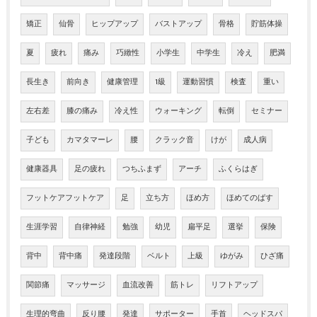
矯正
仙骨
ヒップアップ
バストアップ
骨格
貯筋体操
夏
疲れ
痛み
巧緻性
小学生
中学生
冷え
肥満
長生き
前向き
健康管理
1級
運動習慣
検査
重い
左右差
膝の痛み
冷え性
ウォーキング
転倒
セミナー
子ども
カマタマーレ
腰
クラック音
けが
成人病
健康器具
足の疲れ
つちふまず
アーチ
ふくらはぎ
フットケアフットケア
足
立ち方
ほめ方
ほめてのばす
生涯学習
自律神経
勉強
幼児
扁平足
選挙
保険
背中
背中痛
発達段階
ベルト
上級
ゆがみ
ひざ痛
関節痛
マッサージ
血流改善
筋トレ
リフトアップ
生理的弯曲
反り腰
発達
サポーター
手首
ヘッドスパ