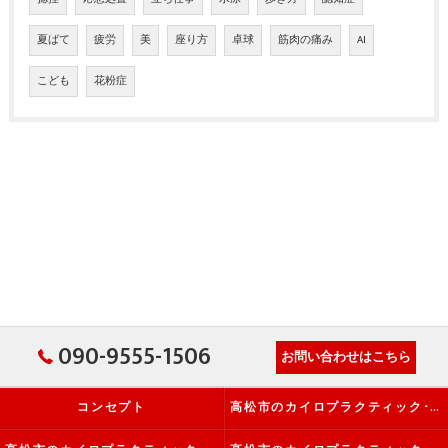
夏ばて
疲労
美
座り方
卓球
筋肉の痛み
AI
こども
花粉症
090-9555-1506
お問い合わせはこちら
コンセプト
高松市のカイロプラクティック･か・から～ず施術院の口コミ情報