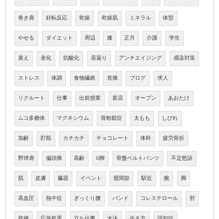
巻き肩
好転反応
乾燥
乾燥肌
ミネラル
体型
やせる
ダイエット
周辺
膝
正月
介護
学生
衰え
老化
抗酸化
若返り
アンチエイジング
感染対策
ストレス
体調
食物繊維
首痛
ブログ
求人
リクルート
仕事
出前授業
新店
オープン
あおたけ
ムコ多糖体
マグネシウム
骨粗鬆症
太もも
しびれ
加齢
貯筋
カチカチ
チョコレート
体幹
疲労骨折
野球肩
偏頭痛
高齢
O脚
骨盤ベルトパンツ
不定愁訴
肌
皮膚
臓器
イベント
股関節
駅近
腕
脚
高血圧
熱中症
ぎっくり腰
バンド
コレステロール
肘
捻挫
応急処置
立ち仕事
水泳
歩き方
認知症