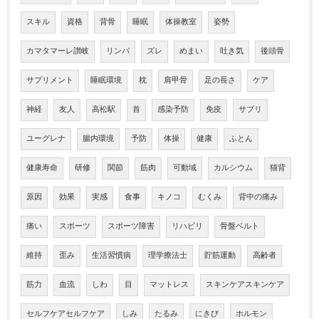
スキル
資格
背骨
睡眠
体操教室
姿勢
カマタマーレ讃岐
リンパ
ズレ
めまい
吐き気
後頭骨
サプリメント
睡眠環境
枕
肩甲骨
足の長さ
ケア
神経
友人
高松駅
首
感染予防
免疫
サプリ
ユーグレナ
腸内環境
予防
体操
健康
ふとん
健康寿命
研修
関節
筋肉
可動域
カルシウム
猫背
原因
効果
実感
食事
キノコ
むくみ
背中の痛み
痛い
スポーツ
スポーツ障害
リハビリ
骨盤ベルト
維持
歪み
生活習慣病
理学療法士
貯筋運動
高齢者
筋力
血流
しわ
目
マットレス
スキンケアスキンケア
セルフケアセルフケア
しみ
たるみ
にきび
ホルモン