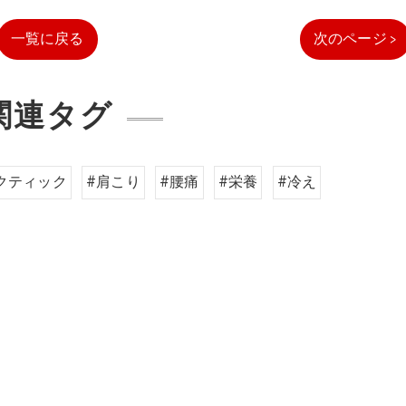
一覧に戻る
次のページ >
関連タグ
クティック
#肩こり
#腰痛
#栄養
#冷え