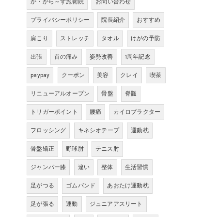
か・から～ず施術院
お問い合わせ
プライバシーポリシー
院長紹介
おすすめ
肩こり
ストレッチ
タオル
けがの予防
出張
首の痛み
姿勢改善
1周年記念
paypay
クーポン
美容
クレイ
喫茶
リニューアルオープン
骨盤
脊髄
トリガーポイント
腰痛
カイロプラクター
フロッシング
キネシオテープ
運動枕
骨盤矯正
野球肘
テニス肘
ジャンパー膝
違い
整体
生活習慣
足がつる
ゴムバンド
あおたけ運動枕
足が張る
運動
ジュニアアスリート