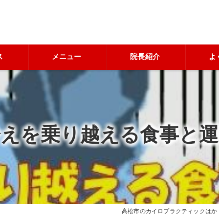
ス
メニュー
院長紹介
よ
冷えを乗り越える食事と運
高松市のカイロプラクティックはか