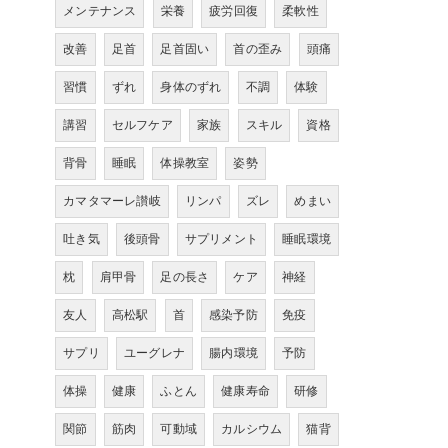
メンテナンス
栄養
疲労回復
柔軟性
改善
足首
足首固い
首の歪み
頭痛
習慣
ずれ
身体のずれ
不調
体験
講習
セルフケア
家族
スキル
資格
背骨
睡眠
体操教室
姿勢
カマタマーレ讃岐
リンパ
ズレ
めまい
吐き気
後頭骨
サプリメント
睡眠環境
枕
肩甲骨
足の長さ
ケア
神経
友人
高松駅
首
感染予防
免疫
サプリ
ユーグレナ
腸内環境
予防
体操
健康
ふとん
健康寿命
研修
関節
筋肉
可動域
カルシウム
猫背