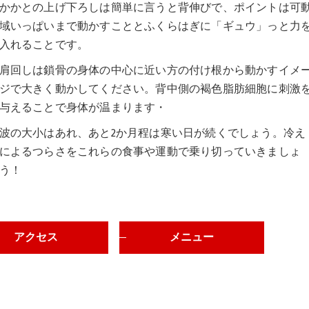
かかとの上げ下ろしは簡単に言うと背伸びで、ポイントは可
域いっぱいまで動かすこととふくらはぎに「ギュウ」っと力
入れることです。
肩回しは鎖骨の身体の中心に近い方の付け根から動かすイメ
ジで大きく動かしてください。背中側の褐色脂肪細胞に刺激
与えることで身体が温まります・
波の大小はあれ、あと2か月程は寒い日が続くでしょう。冷え
によるつらさをこれらの食事や運動で乗り切っていきましょ
う！
アクセス
メニュー