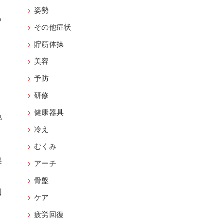
姿勢
る
その他症状
貯筋体操
美容
予防
研修
健康器具
色
、
冷え
むくみ
果
アーチ
骨盤
回
ケア
疲労回復