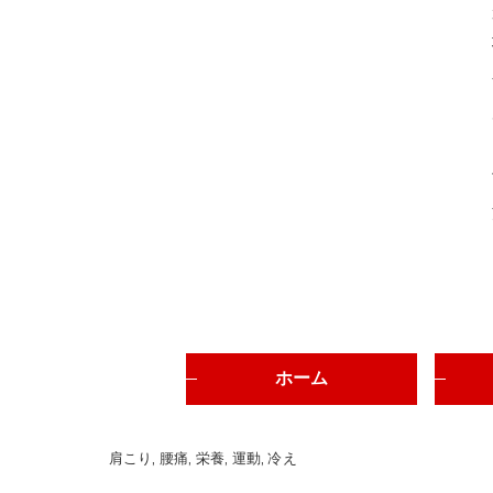
ホーム
肩こり
腰痛
栄養
運動
冷え