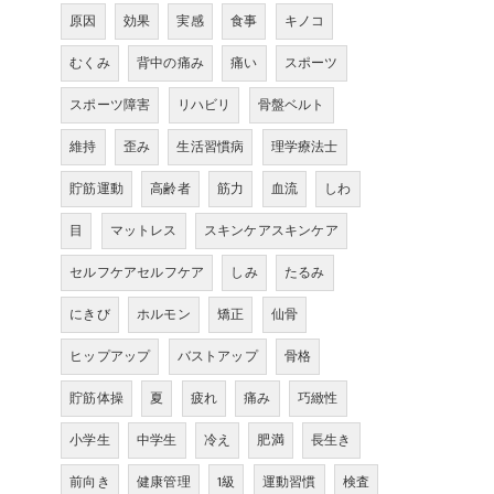
原因
効果
実感
食事
キノコ
むくみ
背中の痛み
痛い
スポーツ
スポーツ障害
リハビリ
骨盤ベルト
維持
歪み
生活習慣病
理学療法士
貯筋運動
高齢者
筋力
血流
しわ
目
マットレス
スキンケアスキンケア
セルフケアセルフケア
しみ
たるみ
にきび
ホルモン
矯正
仙骨
ヒップアップ
バストアップ
骨格
貯筋体操
夏
疲れ
痛み
巧緻性
小学生
中学生
冷え
肥満
長生き
前向き
健康管理
1級
運動習慣
検査