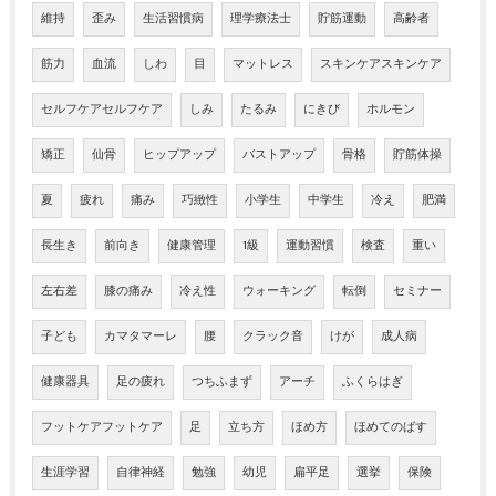
維持
歪み
生活習慣病
理学療法士
貯筋運動
高齢者
筋力
血流
しわ
目
マットレス
スキンケアスキンケア
セルフケアセルフケア
しみ
たるみ
にきび
ホルモン
矯正
仙骨
ヒップアップ
バストアップ
骨格
貯筋体操
夏
疲れ
痛み
巧緻性
小学生
中学生
冷え
肥満
長生き
前向き
健康管理
1級
運動習慣
検査
重い
左右差
膝の痛み
冷え性
ウォーキング
転倒
セミナー
子ども
カマタマーレ
腰
クラック音
けが
成人病
健康器具
足の疲れ
つちふまず
アーチ
ふくらはぎ
フットケアフットケア
足
立ち方
ほめ方
ほめてのばす
生涯学習
自律神経
勉強
幼児
扁平足
選挙
保険