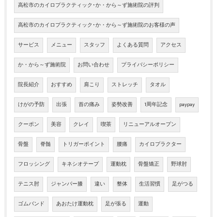
高松市のカイロプラクティック･か・から～ず施術院の評判
高松市のカイロプラクティック･か・から～ず施術院のお客様の声
サービス
メニュー
スタッフ
よくある質問
アクセス
か・から～ず施術院
お問い合わせ
プライバシーポリシー
院長紹介
おすすめ
肩こり
ストレッチ
タオル
けがの予防
出張
首の痛み
姿勢改善
1周年記念
paypay
クーポン
美容
クレイ
喫茶
リニューアルオープン
骨盤
脊髄
トリガーポイント
腰痛
カイロプラクター
フロッシング
キネシオテープ
運動枕
骨盤矯正
野球肘
テニス肘
ジャンパー膝
違い
整体
生活習慣
足がつる
ゴムバンド
あおたけ運動枕
足が張る
運動