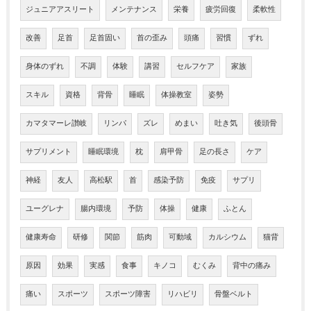
ジュニアアスリート
メンテナンス
栄養
疲労回復
柔軟性
改善
足首
足首固い
首の歪み
頭痛
習慣
ずれ
身体のずれ
不調
体験
講習
セルフケア
家族
スキル
資格
背骨
睡眠
体操教室
姿勢
カマタマーレ讃岐
リンパ
ズレ
めまい
吐き気
後頭骨
サプリメント
睡眠環境
枕
肩甲骨
足の長さ
ケア
神経
友人
高松駅
首
感染予防
免疫
サプリ
ユーグレナ
腸内環境
予防
体操
健康
ふとん
健康寿命
研修
関節
筋肉
可動域
カルシウム
猫背
原因
効果
実感
食事
キノコ
むくみ
背中の痛み
痛い
スポーツ
スポーツ障害
リハビリ
骨盤ベルト