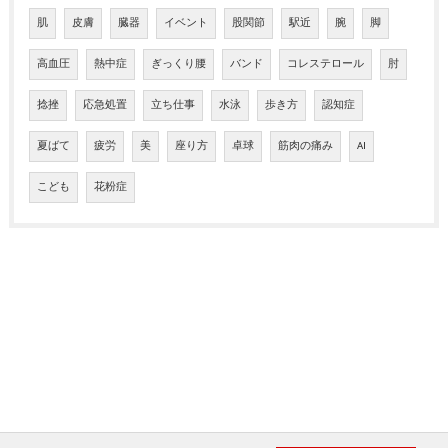
肌
皮膚
臓器
イベント
股関節
駅近
腕
脚
高血圧
熱中症
ぎっくり腰
バンド
コレステロール
肘
捻挫
応急処置
立ち仕事
水泳
歩き方
認知症
夏ばて
疲労
美
座り方
卓球
筋肉の痛み
AI
こども
花粉症