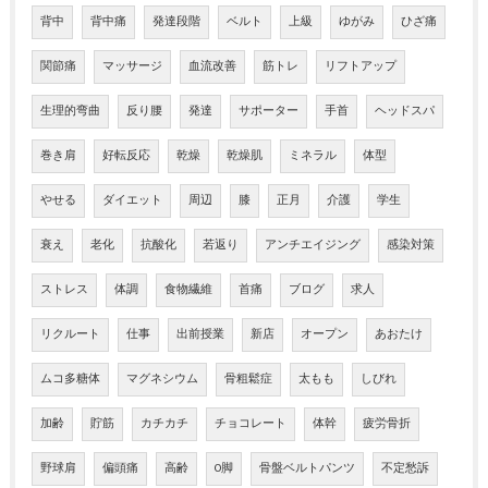
背中
背中痛
発達段階
ベルト
上級
ゆがみ
ひざ痛
関節痛
マッサージ
血流改善
筋トレ
リフトアップ
生理的弯曲
反り腰
発達
サポーター
手首
ヘッドスパ
巻き肩
好転反応
乾燥
乾燥肌
ミネラル
体型
やせる
ダイエット
周辺
膝
正月
介護
学生
衰え
老化
抗酸化
若返り
アンチエイジング
感染対策
ストレス
体調
食物繊維
首痛
ブログ
求人
リクルート
仕事
出前授業
新店
オープン
あおたけ
ムコ多糖体
マグネシウム
骨粗鬆症
太もも
しびれ
加齢
貯筋
カチカチ
チョコレート
体幹
疲労骨折
野球肩
偏頭痛
高齢
O脚
骨盤ベルトパンツ
不定愁訴