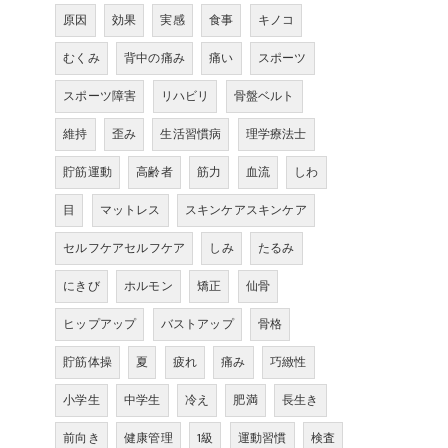
原因
効果
実感
食事
キノコ
むくみ
背中の痛み
痛い
スポーツ
スポーツ障害
リハビリ
骨盤ベルト
維持
歪み
生活習慣病
理学療法士
貯筋運動
高齢者
筋力
血流
しわ
目
マットレス
スキンケアスキンケア
セルフケアセルフケア
しみ
たるみ
にきび
ホルモン
矯正
仙骨
ヒップアップ
バストアップ
骨格
貯筋体操
夏
疲れ
痛み
巧緻性
小学生
中学生
冷え
肥満
長生き
前向き
健康管理
1級
運動習慣
検査