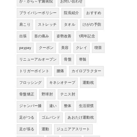
か・から～ず施術院
お問い合わせ
プライバシーポリシー
院長紹介
おすすめ
肩こり
ストレッチ
タオル
けがの予防
出張
首の痛み
姿勢改善
1周年記念
paypay
クーポン
美容
クレイ
喫茶
リニューアルオープン
骨盤
脊髄
トリガーポイント
腰痛
カイロプラクター
フロッシング
キネシオテープ
運動枕
骨盤矯正
野球肘
テニス肘
ジャンパー膝
違い
整体
生活習慣
足がつる
ゴムバンド
あおたけ運動枕
足が張る
運動
ジュニアアスリート