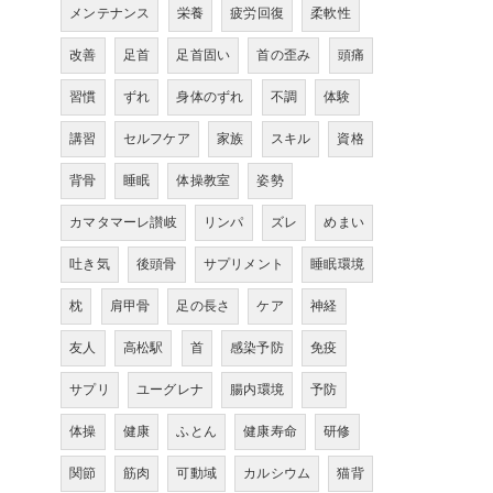
メンテナンス
栄養
疲労回復
柔軟性
改善
足首
足首固い
首の歪み
頭痛
習慣
ずれ
身体のずれ
不調
体験
講習
セルフケア
家族
スキル
資格
背骨
睡眠
体操教室
姿勢
カマタマーレ讃岐
リンパ
ズレ
めまい
吐き気
後頭骨
サプリメント
睡眠環境
枕
肩甲骨
足の長さ
ケア
神経
友人
高松駅
首
感染予防
免疫
サプリ
ユーグレナ
腸内環境
予防
体操
健康
ふとん
健康寿命
研修
関節
筋肉
可動域
カルシウム
猫背