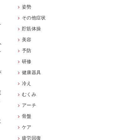
姿勢
その他症状
を
貯筋体操
美容
か
予防
す
研修
が
健康器具
冷え
庭
むくみ
さ
アーチ
骨盤
に
ケア
疲労回復