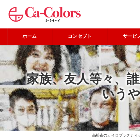
ホーム
コンセプト
サービ
家族、友人等々、
いうや
高松市のカイロプラクティ