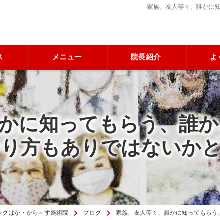
家族、友人等々、誰かに
ス
メニュー
院長紹介
よ
誰かに知ってもらう、誰か
り方もありではないか
ックはか・から～ず施術院
ブログ
家族、友人等々、誰かに知ってもらう