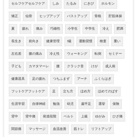
セルフケアセルフケア
しみ
たるみ
にきび
ホルモン
矯正
仙骨
ヒップアップ
バストアップ
骨格
貯筋体操
夏
疲れ
痛み
巧緻性
小学生
中学生
冷え
肥満
長生き
前向き
健康管理
1級
運動習慣
検査
重い
左右差
膝の痛み
冷え性
ウォーキング
転倒
セミナー
子ども
カマタマーレ
腰
クラック音
けが
成人病
健康器具
足の疲れ
つちふまず
アーチ
ふくらはぎ
フットケアフットケア
足
立ち方
ほめ方
ほめてのばす
生涯学習
自律神経
勉強
幼児
扁平足
選挙
保険
背中
背中痛
発達段階
ベルト
上級
ゆがみ
ひざ痛
関節痛
マッサージ
血流改善
筋トレ
リフトアップ