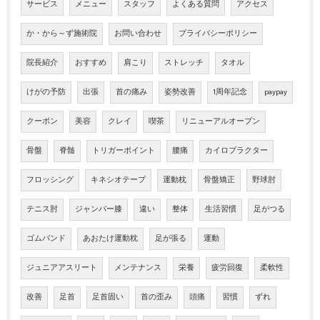
サービス
メニュー
スタッフ
よくある質問
アクセス
か・から～ず施術院
お問い合わせ
プライバシーポリシー
院長紹介
おすすめ
肩こり
ストレッチ
タオル
けがの予防
出張
首の痛み
姿勢改善
1周年記念
paypay
クーポン
美容
クレイ
喫茶
リニューアルオープン
骨盤
脊髄
トリガーポイント
腰痛
カイロプラクター
フロッシング
キネシオテープ
運動枕
骨盤矯正
野球肘
テニス肘
ジャンパー膝
違い
整体
生活習慣
足がつる
ゴムバンド
あおたけ運動枕
足が張る
運動
ジュニアアスリート
メンテナンス
栄養
疲労回復
柔軟性
改善
足首
足首固い
首の歪み
頭痛
習慣
ずれ