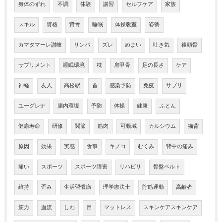
身体のずれ
不調
体験
講習
セルフケア
家族
スキル
資格
背骨
睡眠
体操教室
姿勢
カマタマーレ讃岐
リンパ
ズレ
めまい
吐き気
後頭骨
サプリメント
睡眠環境
枕
肩甲骨
足の長さ
ケア
神経
友人
高松駅
首
感染予防
免疫
サプリ
ユーグレナ
腸内環境
予防
体操
健康
ふとん
健康寿命
研修
関節
筋肉
可動域
カルシウム
猫背
原因
効果
実感
食事
キノコ
むくみ
背中の痛み
痛い
スポーツ
スポーツ障害
リハビリ
骨盤ベルト
維持
歪み
生活習慣病
理学療法士
貯筋運動
高齢者
筋力
血流
しわ
目
マットレス
スキンケアスキンケア