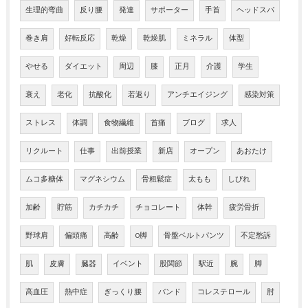
生理的弯曲
反り腰
発達
サポーター
手首
ヘッドスパ
巻き肩
好転反応
乾燥
乾燥肌
ミネラル
体型
やせる
ダイエット
周辺
膝
正月
介護
学生
衰え
老化
抗酸化
若返り
アンチエイジング
感染対策
ストレス
体調
食物繊維
首痛
ブログ
求人
リクルート
仕事
出前授業
新店
オープン
あおたけ
ムコ多糖体
マグネシウム
骨粗鬆症
太もも
しびれ
加齢
貯筋
カチカチ
チョコレート
体幹
疲労骨折
野球肩
偏頭痛
高齢
O脚
骨盤ベルトパンツ
不定愁訴
肌
皮膚
臓器
イベント
股関節
駅近
腕
脚
高血圧
熱中症
ぎっくり腰
バンド
コレステロール
肘