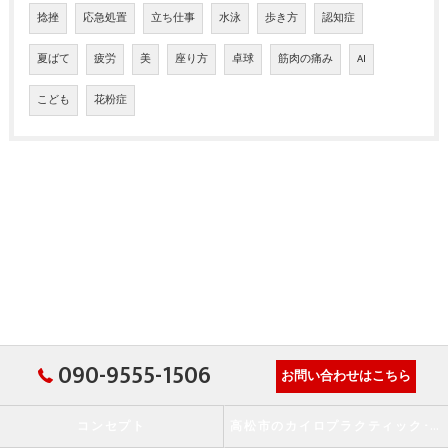
捻挫
応急処置
立ち仕事
水泳
歩き方
認知症
夏ばて
疲労
美
座り方
卓球
筋肉の痛み
AI
こども
花粉症
090-9555-1506
お問い合わせはこちら
コンセプト
高松市のカイロプラクティック･か・から～ず施術院の口コミ情報