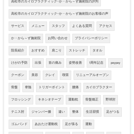
高松市のカイロプラクティック･か・から～ず施術院の評判
高松市のカイロプラクティック･か・から～ず施術院のお客様の声
サービス
メニュー
スタッフ
よくある質問
アクセス
か・から～ず施術院
お問い合わせ
プライバシーポリシー
院長紹介
おすすめ
肩こり
ストレッチ
タオル
けがの予防
出張
首の痛み
姿勢改善
1周年記念
paypay
クーポン
美容
クレイ
喫茶
リニューアルオープン
骨盤
脊髄
トリガーポイント
腰痛
カイロプラクター
フロッシング
キネシオテープ
運動枕
骨盤矯正
野球肘
テニス肘
ジャンパー膝
違い
整体
生活習慣
足がつる
ゴムバンド
あおたけ運動枕
足が張る
運動