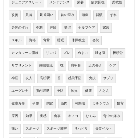
ジュニアアスリート
メンテナンス
栄養
疲労回復
柔軟性
改善
足首
足首固い
首の歪み
頭痛
習慣
ずれ
身体のずれ
不調
体験
講習
セルフケア
家族
スキル
資格
背骨
睡眠
体操教室
姿勢
カマタマーレ讃岐
リンパ
ズレ
めまい
吐き気
後頭骨
サプリメント
睡眠環境
枕
肩甲骨
足の長さ
ケア
神経
友人
高松駅
首
感染予防
免疫
サプリ
ユーグレナ
腸内環境
予防
体操
健康
ふとん
健康寿命
研修
関節
筋肉
可動域
カルシウム
猫背
原因
効果
実感
食事
キノコ
むくみ
背中の痛み
痛い
スポーツ
スポーツ障害
リハビリ
骨盤ベルト