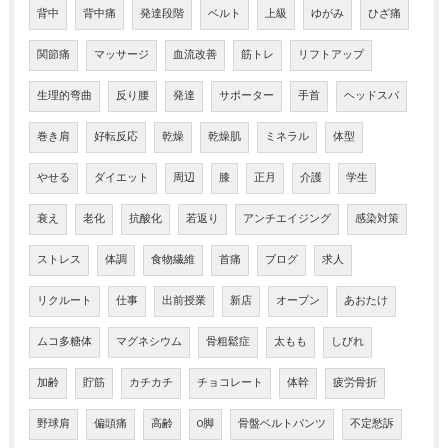
背中
背中痛
発達段階
ベルト
上級
ゆがみ
ひざ痛
関節痛
マッサージ
血流改善
筋トレ
リフトアップ
生理的弯曲
反り腰
発達
サポーター
手首
ヘッドスパ
巻き肩
好転反応
乾燥
乾燥肌
ミネラル
体型
やせる
ダイエット
周辺
膝
正月
介護
学生
衰え
老化
抗酸化
若返り
アンチエイジング
感染対策
ストレス
体調
食物繊維
首痛
ブログ
求人
リクルート
仕事
出前授業
新店
オープン
あおたけ
ムコ多糖体
マグネシウム
骨粗鬆症
太もも
しびれ
加齢
貯筋
カチカチ
チョコレート
体幹
疲労骨折
野球肩
偏頭痛
高齢
O脚
骨盤ベルトパンツ
不定愁訴