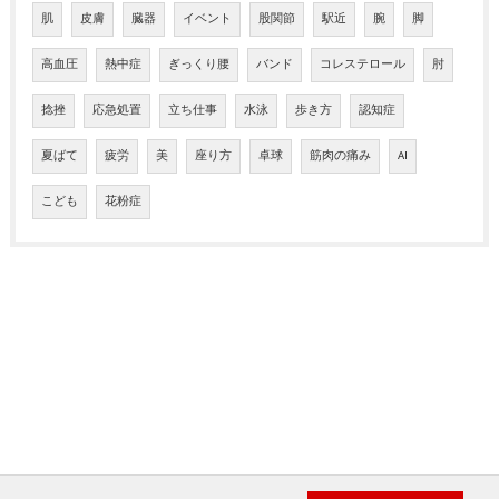
肌
皮膚
臓器
イベント
股関節
駅近
腕
脚
高血圧
熱中症
ぎっくり腰
バンド
コレステロール
肘
捻挫
応急処置
立ち仕事
水泳
歩き方
認知症
夏ばて
疲労
美
座り方
卓球
筋肉の痛み
AI
こども
花粉症