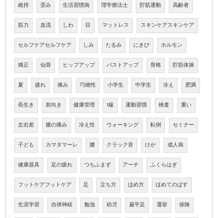
維持
歪み
生活習慣病
理学療法士
貯筋運動
高齢者
筋力
血流
しわ
目
マットレス
スキンケアスキンケア
セルフケアセルフケア
しみ
たるみ
にきび
ホルモン
矯正
仙骨
ヒップアップ
バストアップ
骨格
貯筋体操
夏
疲れ
痛み
巧緻性
小学生
中学生
冷え
肥満
長生き
前向き
健康管理
1級
運動習慣
検査
重い
左右差
膝の痛み
冷え性
ウォーキング
転倒
セミナー
子ども
カマタマーレ
腰
クラック音
けが
成人病
健康器具
足の疲れ
つちふまず
アーチ
ふくらはぎ
フットケアフットケア
足
立ち方
ほめ方
ほめてのばす
生涯学習
自律神経
勉強
幼児
扁平足
選挙
保険