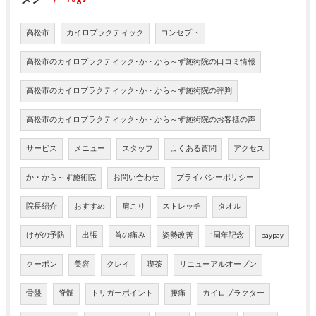
高松市
カイロプラクティック
コンセプト
高松市のカイロプラクティック･か・から～ず施術院の口コミ情報
高松市のカイロプラクティック･か・から～ず施術院の評判
高松市のカイロプラクティック･か・から～ず施術院のお客様の声
サービス
メニュー
スタッフ
よくある質問
アクセス
か・から～ず施術院
お問い合わせ
プライバシーポリシー
院長紹介
おすすめ
肩こり
ストレッチ
タオル
けがの予防
出張
首の痛み
姿勢改善
1周年記念
paypay
クーポン
美容
クレイ
喫茶
リニューアルオープン
骨盤
脊髄
トリガーポイント
腰痛
カイロプラクター