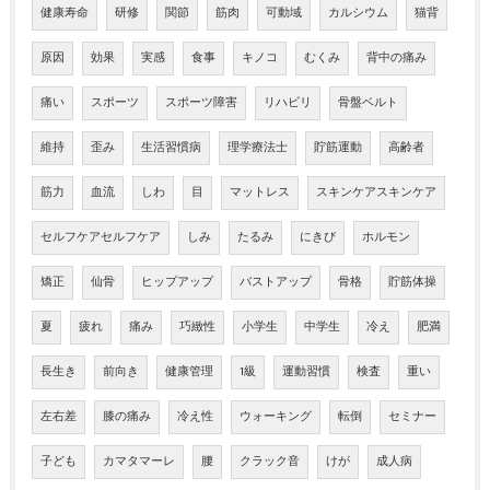
健康寿命
研修
関節
筋肉
可動域
カルシウム
猫背
原因
効果
実感
食事
キノコ
むくみ
背中の痛み
痛い
スポーツ
スポーツ障害
リハビリ
骨盤ベルト
維持
歪み
生活習慣病
理学療法士
貯筋運動
高齢者
筋力
血流
しわ
目
マットレス
スキンケアスキンケア
セルフケアセルフケア
しみ
たるみ
にきび
ホルモン
矯正
仙骨
ヒップアップ
バストアップ
骨格
貯筋体操
夏
疲れ
痛み
巧緻性
小学生
中学生
冷え
肥満
長生き
前向き
健康管理
1級
運動習慣
検査
重い
左右差
膝の痛み
冷え性
ウォーキング
転倒
セミナー
子ども
カマタマーレ
腰
クラック音
けが
成人病