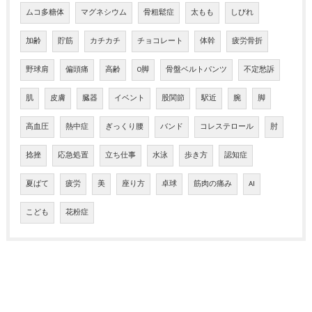
ムコ多糖体
マグネシウム
骨粗鬆症
太もも
しびれ
加齢
貯筋
カチカチ
チョコレート
体幹
疲労骨折
野球肩
偏頭痛
高齢
O脚
骨盤ベルトパンツ
不定愁訴
肌
皮膚
臓器
イベント
股関節
駅近
腕
脚
高血圧
熱中症
ぎっくり腰
バンド
コレステロール
肘
捻挫
応急処置
立ち仕事
水泳
歩き方
認知症
夏ばて
疲労
美
座り方
卓球
筋肉の痛み
AI
こども
花粉症