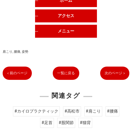
ホーム
アクセス
メニュー
肩こり
腰痛
姿勢
< 前のページ
一覧に戻る
次のページ >
関連タグ
#カイロプラクティック
#高松市
#肩こり
#腰痛
#足首
#股関節
#猫背