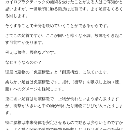
カイロプラクティックの施術を受けたことがある人はご存知かと
思いますが、一番最初に触る箇所は足首です。まず足首をくるく
る回します。
そうすることで全身を緩めていくことができるからです。
さてこの足首ですが、ここが固いと様々な不調、故障を引き起こ
す可能性があります。
例えば膝痛、腰痛などです。
なぜそうなるのか？
理屈は建物の「免震構造」と「耐震構造」に似ています。
柔らかい足首は免震構造です。揺れ（衝撃）を吸収し上物（膝、
腰）へのダメージを軽減します。
逆に固い足首は耐震構造で、上物が倒れないよう踏ん張ります
が、衝撃が大きいと中の物が倒れたり建物にひびが入ったりしま
す。
特に腰椎は本来身体を安定させるもので動きは少ないものですか
ら、よく動く関節の連動で衝撃を吸収しなければダメージを受け