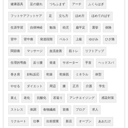
健康器具
足の疲れ
つちふまず
アーチ
ふくらはぎ
フットケアフットケア
足
立ち方
ほめ方
ほめてのばす
生涯学習
自律神経
勉強
幼児
扁平足
選挙
保険
背中
背中痛
発達段階
ベルト
上級
ゆがみ
ひざ痛
関節痛
マッサージ
血流改善
筋トレ
リフトアップ
生理的弯曲
反り腰
発達
サポーター
手首
ヘッドスパ
巻き肩
好転反応
乾燥
乾燥肌
ミネラル
体型
やせる
ダイエット
周辺
膝
正月
介護
学生
衰え
老化
抗酸化
若返り
アンチエイジング
感染対策
ストレス
体調
食物繊維
首痛
ブログ
求人
リクルート
仕事
出前授業
新店
オープン
あおたけ