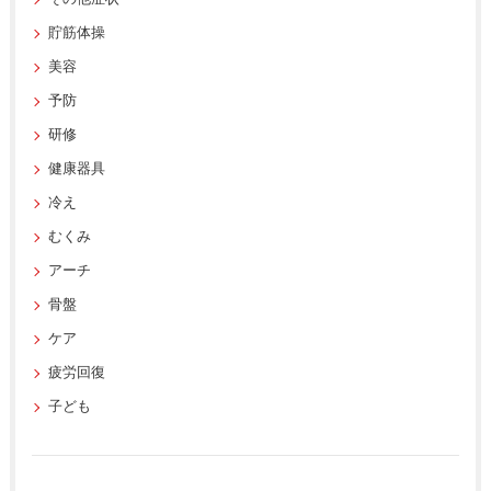
貯筋体操
美容
予防
研修
健康器具
冷え
むくみ
アーチ
骨盤
ケア
疲労回復
子ども