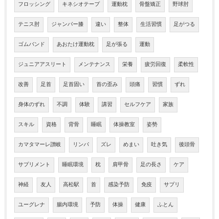
フロッシング
キネシオテープ
運動枕
骨盤矯正
野球肘
テニス肘
ジャンパー膝
違い
整体
生活習慣
足がつる
ゴムバンド
あおたけ運動枕
足が張る
運動
ジュニアアスリート
メンテナンス
栄養
疲労回復
柔軟性
改善
足首
足首固い
首の歪み
頭痛
習慣
ずれ
身体のずれ
不調
体験
講習
セルフケア
家族
スキル
資格
背骨
睡眠
体操教室
姿勢
カマタマーレ讃岐
リンパ
ズレ
めまい
吐き気
後頭骨
サプリメント
睡眠環境
枕
肩甲骨
足の長さ
ケア
神経
友人
高松駅
首
感染予防
免疫
サプリ
ユーグレナ
腸内環境
予防
体操
健康
ふとん