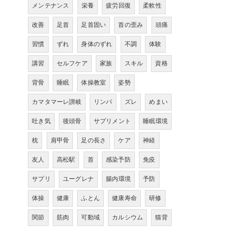
メンテナンス
栄養
疲労回復
柔軟性
改善
足首
足首固い
首の歪み
頭痛
習慣
ずれ
身体のずれ
不調
体験
講習
セルフケア
家族
スキル
資格
背骨
睡眠
体操教室
姿勢
カマタマーレ讃岐
リンパ
ズレ
めまい
吐き気
後頭骨
サプリメント
睡眠環境
枕
肩甲骨
足の長さ
ケア
神経
友人
高松駅
首
感染予防
免疫
サプリ
ユーグレナ
腸内環境
予防
体操
健康
ふとん
健康寿命
研修
関節
筋肉
可動域
カルシウム
猫背