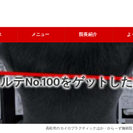
ス
メニュー
院長紹介
よ
ルテNo.100をゲットし
高松市のカイロプラクティックはか・から～ず施術院