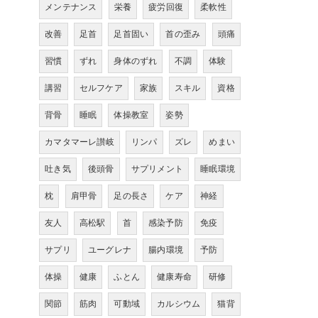
メンテナンス
栄養
疲労回復
柔軟性
改善
足首
足首固い
首の歪み
頭痛
習慣
ずれ
身体のずれ
不調
体験
講習
セルフケア
家族
スキル
資格
背骨
睡眠
体操教室
姿勢
カマタマーレ讃岐
リンパ
ズレ
めまい
吐き気
後頭骨
サプリメント
睡眠環境
枕
肩甲骨
足の長さ
ケア
神経
友人
高松駅
首
感染予防
免疫
サプリ
ユーグレナ
腸内環境
予防
体操
健康
ふとん
健康寿命
研修
関節
筋肉
可動域
カルシウム
猫背