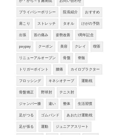
か・から～ず施術院
お問い合わせ
プライバシーポリシー
院長紹介
おすすめ
肩こり
ストレッチ
タオル
けがの予防
出張
首の痛み
姿勢改善
1周年記念
paypay
クーポン
美容
クレイ
喫茶
リニューアルオープン
骨盤
脊髄
トリガーポイント
腰痛
カイロプラクター
フロッシング
キネシオテープ
運動枕
骨盤矯正
野球肘
テニス肘
ジャンパー膝
違い
整体
生活習慣
足がつる
ゴムバンド
あおたけ運動枕
足が張る
運動
ジュニアアスリート