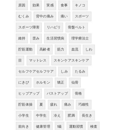
原因
効果
実感
食事
キノコ
むくみ
背中の痛み
痛い
スポーツ
スポーツ障害
リハビリ
骨盤ベルト
維持
歪み
生活習慣病
理学療法士
貯筋運動
高齢者
筋力
血流
しわ
目
マットレス
スキンケアスキンケア
セルフケアセルフケア
しみ
たるみ
にきび
ホルモン
矯正
仙骨
ヒップアップ
バストアップ
骨格
貯筋体操
夏
疲れ
痛み
巧緻性
小学生
中学生
冷え
肥満
長生き
前向き
健康管理
1級
運動習慣
検査