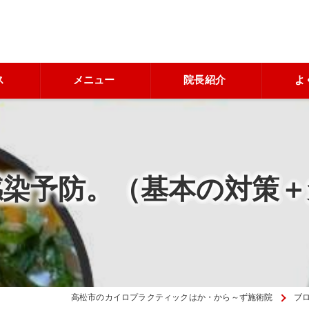
ス
メニュー
院長紹介
よ
感染予防。（基本の対策＋
高松市のカイロプラクティックはか・から～ず施術院
ブ