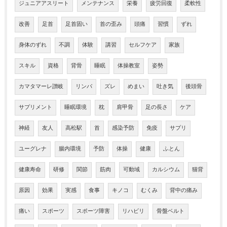
ジュニアアスリート
メンテナンス
栄養
疲労回復
柔軟性
改善
足首
足首固い
首の歪み
頭痛
習慣
ずれ
身体のずれ
不調
体験
講習
セルフケア
家族
スキル
資格
背骨
睡眠
体操教室
姿勢
カマタマーレ讃岐
リンパ
ズレ
めまい
吐き気
後頭骨
サプリメント
睡眠環境
枕
肩甲骨
足の長さ
ケア
神経
友人
高松駅
首
感染予防
免疫
サプリ
ユーグレナ
腸内環境
予防
体操
健康
ふとん
健康寿命
研修
関節
筋肉
可動域
カルシウム
猫背
原因
効果
実感
食事
キノコ
むくみ
背中の痛み
痛い
スポーツ
スポーツ障害
リハビリ
骨盤ベルト