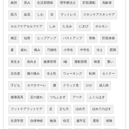
維持
歪み
生活習慣病
理学療法士
貯筋運動
高齢者
筋力
血流
しわ
目
マットレス
スキンケアスキンケア
セルフケアセルフケア
しみ
たるみ
にきび
ホルモン
矯正
仙骨
ヒップアップ
バストアップ
骨格
貯筋体操
夏
疲れ
痛み
巧緻性
小学生
中学生
冷え
肥満
長生き
前向き
健康管理
1級
運動習慣
検査
重い
左右差
膝の痛み
冷え性
ウォーキング
転倒
セミナー
子ども
カマタマーレ
腰
クラック音
けが
成人病
健康器具
足の疲れ
つちふまず
アーチ
ふくらはぎ
フットケアフットケア
足
立ち方
ほめ方
ほめてのばす
生涯学習
自律神経
勉強
幼児
扁平足
選挙
保険