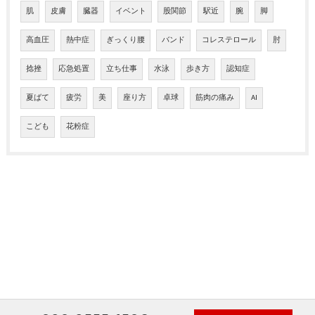
肌
皮膚
臓器
イベント
股関節
駅近
腕
脚
高血圧
熱中症
ぎっくり腰
バンド
コレステロール
肘
捻挫
応急処置
立ち仕事
水泳
歩き方
認知症
夏ばて
疲労
美
座り方
卓球
筋肉の痛み
AI
こども
花粉症