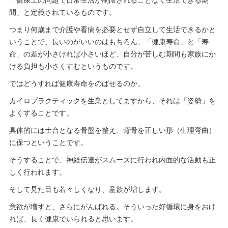
「健康上の問題で日常生活が制限されることなく生活できる期
間」と定義されているものです。
つまり何歳まで介護や看病を必要とせず自立して生活できるかと
いうことで、長いのがいいのはもちろん、「健康寿命」と「寿
命」の差が小さければ小さいほど、自分が苦しむ期間も家族にか
ける負担も小さくすむというものです。
ではどうすれば健康寿命をのばせるのか。
カイロプラクティックを生業としてますから、それは「姿勢」を
よくすることです。
具体的には土台となる骨盤を整え、背骨を正しい形（生理弯曲）
に保つということです。
そうすることで、神経伝達がスムーズに行われ内面的な活動も正
しく行われます。
そして見た目も若々しくなり、意欲が増します。
意欲が増すと、さらにがんばれる。そういった好循環に身をおけ
れば、長く健康でいられると思います。