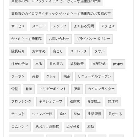
高松市のカイロプラクティック･か・から～ず施術院の評判
高松市のカイロプラクティック･か・から～ず施術院のお客様の声
サービス
メニュー
スタッフ
よくある質問
アクセス
か・から～ず施術院
お問い合わせ
プライバシーポリシー
院長紹介
おすすめ
肩こり
ストレッチ
タオル
けがの予防
出張
首の痛み
姿勢改善
1周年記念
paypay
クーポン
美容
クレイ
喫茶
リニューアルオープン
骨盤
脊髄
トリガーポイント
腰痛
カイロプラクター
フロッシング
キネシオテープ
運動枕
骨盤矯正
野球肘
テニス肘
ジャンパー膝
違い
整体
生活習慣
足がつる
ゴムバンド
あおたけ運動枕
足が張る
運動