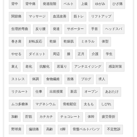
背中
背中痛
発達段階
ベルト
上級
ゆがみ
ひざ痛
関節痛
マッサージ
血流改善
筋トレ
リフトアップ
生理的弯曲
反り腰
発達
サポーター
手首
ヘッドスパ
巻き肩
好転反応
乾燥
乾燥肌
ミネラル
体型
やせる
ダイエット
周辺
膝
正月
介護
学生
衰え
老化
抗酸化
若返り
アンチエイジング
感染対策
ストレス
体調
食物繊維
首痛
ブログ
求人
リクルート
仕事
出前授業
新店
オープン
あおたけ
ムコ多糖体
マグネシウム
骨粗鬆症
太もも
しびれ
加齢
貯筋
カチカチ
チョコレート
体幹
疲労骨折
野球肩
偏頭痛
高齢
O脚
骨盤ベルトパンツ
不定愁訴