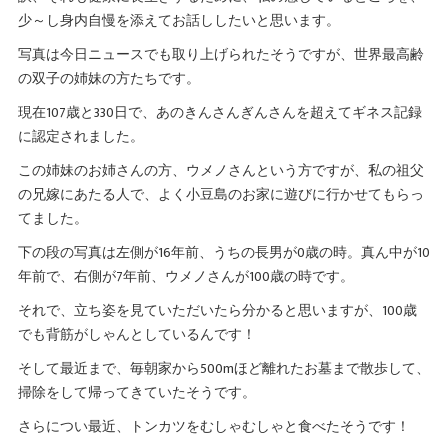
少～し身内自慢を添えてお話ししたいと思います。
写真は今日ニュースでも取り上げられたそうですが、世界最高齢
の双子の姉妹の方たちです。
現在107歳と330日で、あのきんさんぎんさんを超えてギネス記録
に認定されました。
この姉妹のお姉さんの方、ウメノさんという方ですが、私の祖父
の兄嫁にあたる人で、よく小豆島のお家に遊びに行かせてもらっ
てました。
下の段の写真は左側が16年前、うちの長男が0歳の時。真ん中が10
年前で、右側が7年前、ウメノさんが100歳の時です。
それで、立ち姿を見ていただいたら分かると思いますが、100歳
でも背筋がしゃんとしているんです！
そして最近まで、毎朝家から500mほど離れたお墓まで散歩して、
掃除をして帰ってきていたそうです。
さらについ最近、トンカツをむしゃむしゃと食べたそうです！