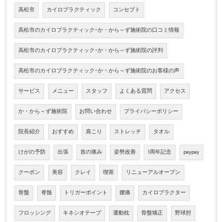
高松市
カイロプラクティック
コンセプト
高松市のカイロプラクティック･か・から～ず施術院の口コミ情報
高松市のカイロプラクティック･か・から～ず施術院の評判
高松市のカイロプラクティック･か・から～ず施術院のお客様の声
サービス
メニュー
スタッフ
よくある質問
アクセス
か・から～ず施術院
お問い合わせ
プライバシーポリシー
院長紹介
おすすめ
肩こり
ストレッチ
タオル
けがの予防
出張
首の痛み
姿勢改善
1周年記念
paypay
クーポン
美容
クレイ
喫茶
リニューアルオープン
骨盤
脊髄
トリガーポイント
腰痛
カイロプラクター
フロッシング
キネシオテープ
運動枕
骨盤矯正
野球肘