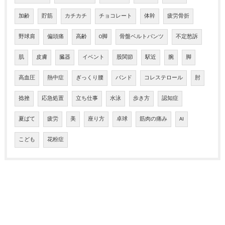
加齢
貯筋
カチカチ
チョコレート
体幹
疲労骨折
野球肩
偏頭痛
高齢
O脚
骨盤ベルトパンツ
不定愁訴
肌
皮膚
臓器
イベント
股関節
駅近
腕
脚
高血圧
熱中症
ぎっくり腰
バンド
コレステロール
肘
捻挫
応急処置
立ち仕事
水泳
歩き方
認知症
夏ばて
疲労
美
座り方
卓球
筋肉の痛み
AI
こども
花粉症