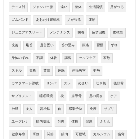
テニス肘
ジャンパー膝
違い
整体
生活習慣
足がつる
ゴムバンド
あおたけ運動枕
足が張る
運動
ジュニアアスリート
メンテナンス
栄養
疲労回復
柔軟性
改善
足首
足首固い
首の歪み
頭痛
習慣
ずれ
身体のずれ
不調
体験
講習
セルフケア
家族
スキル
資格
背骨
睡眠
体操教室
姿勢
カマタマーレ讃岐
リンパ
ズレ
めまい
吐き気
後頭骨
サプリメント
睡眠環境
枕
肩甲骨
足の長さ
ケア
神経
友人
高松駅
首
感染予防
免疫
サプリ
ユーグレナ
腸内環境
予防
体操
健康
ふとん
健康寿命
研修
関節
筋肉
可動域
カルシウム
猫背