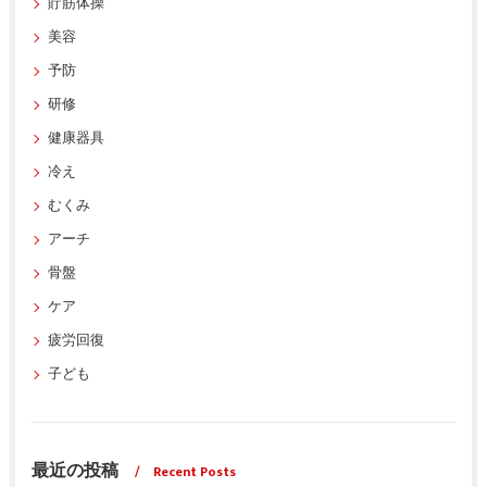
貯筋体操
美容
予防
研修
健康器具
冷え
むくみ
アーチ
骨盤
ケア
疲労回復
子ども
最近の投稿
Recent Posts