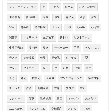
フットケアフットケア
足
立ち方
ほめ方
ほめてのばす
生涯学習
自律神経
勉強
幼児
扁平足
選挙
保険
背中
背中痛
発達段階
ベルト
上級
ゆがみ
ひざ痛
関節痛
マッサージ
血流改善
筋トレ
リフトアップ
生理的弯曲
反り腰
発達
サポーター
手首
ヘッドスパ
巻き肩
好転反応
乾燥
乾燥肌
ミネラル
体型
やせる
ダイエット
周辺
膝
正月
介護
学生
衰え
老化
抗酸化
若返り
アンチエイジング
感染対策
ストレス
体調
食物繊維
首痛
ブログ
求人
リクルート
仕事
出前授業
新店
オープン
あおたけ
ムコ多糖体
マグネシウム
骨粗鬆症
太もも
しびれ