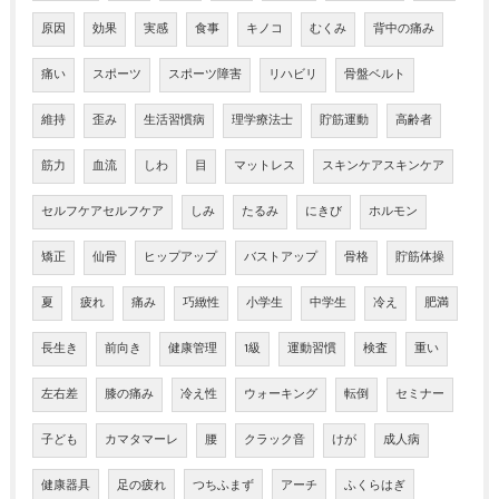
原因
効果
実感
食事
キノコ
むくみ
背中の痛み
痛い
スポーツ
スポーツ障害
リハビリ
骨盤ベルト
維持
歪み
生活習慣病
理学療法士
貯筋運動
高齢者
筋力
血流
しわ
目
マットレス
スキンケアスキンケア
セルフケアセルフケア
しみ
たるみ
にきび
ホルモン
矯正
仙骨
ヒップアップ
バストアップ
骨格
貯筋体操
夏
疲れ
痛み
巧緻性
小学生
中学生
冷え
肥満
長生き
前向き
健康管理
1級
運動習慣
検査
重い
左右差
膝の痛み
冷え性
ウォーキング
転倒
セミナー
子ども
カマタマーレ
腰
クラック音
けが
成人病
健康器具
足の疲れ
つちふまず
アーチ
ふくらはぎ