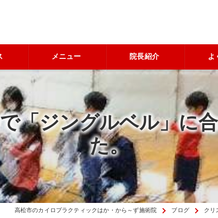
ス
メニュー
院長紹介
よ
で「ジングルベル」に
た。
高松市のカイロプラクティックはか・から～ず施術院
ブログ
クリ