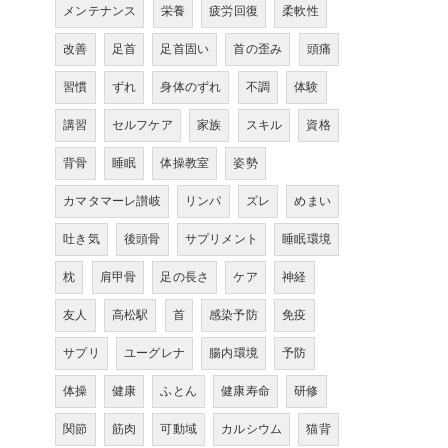
メンテナンス
栄養
疲労回復
柔軟性
改善
足首
足首固い
首の歪み
頭痛
習慣
ずれ
身体のずれ
不調
体験
講習
セルフケア
家族
スキル
資格
背骨
睡眠
体操教室
姿勢
カマタマーレ讃岐
リンパ
ズレ
めまい
吐き気
後頭骨
サプリメント
睡眠環境
枕
肩甲骨
足の長さ
ケア
神経
友人
高松駅
首
感染予防
免疫
サプリ
ユーグレナ
腸内環境
予防
体操
健康
ふとん
健康寿命
研修
関節
筋肉
可動域
カルシウム
猫背