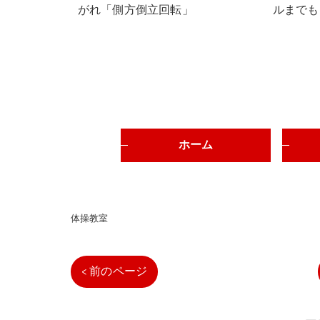
がれ「側方倒立回転」
ルまでも
ホーム
体操教室
< 前のページ