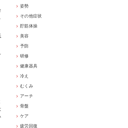
姿勢
会
その他症状
し
貯筋体操
紙
美容
。
予防
シ
研修
健康器具
冷え
むくみ
アーチ
と
骨盤
大
ケア
い
疲労回復