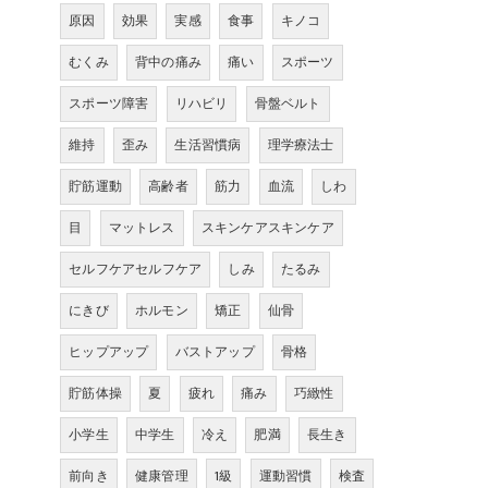
原因
効果
実感
食事
キノコ
むくみ
背中の痛み
痛い
スポーツ
スポーツ障害
リハビリ
骨盤ベルト
維持
歪み
生活習慣病
理学療法士
貯筋運動
高齢者
筋力
血流
しわ
目
マットレス
スキンケアスキンケア
セルフケアセルフケア
しみ
たるみ
にきび
ホルモン
矯正
仙骨
ヒップアップ
バストアップ
骨格
貯筋体操
夏
疲れ
痛み
巧緻性
小学生
中学生
冷え
肥満
長生き
前向き
健康管理
1級
運動習慣
検査