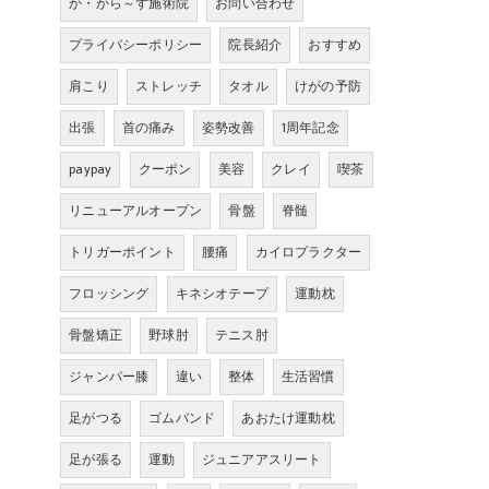
か・から～ず施術院
お問い合わせ
プライバシーポリシー
院長紹介
おすすめ
肩こり
ストレッチ
タオル
けがの予防
出張
首の痛み
姿勢改善
1周年記念
paypay
クーポン
美容
クレイ
喫茶
リニューアルオープン
骨盤
脊髄
トリガーポイント
腰痛
カイロプラクター
フロッシング
キネシオテープ
運動枕
骨盤矯正
野球肘
テニス肘
ジャンパー膝
違い
整体
生活習慣
足がつる
ゴムバンド
あおたけ運動枕
足が張る
運動
ジュニアアスリート