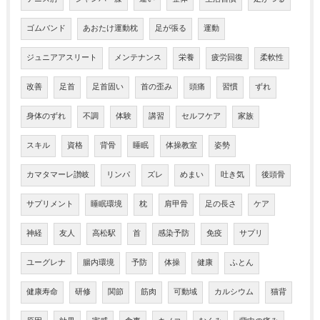
ゴムバンド
あおたけ運動枕
足が張る
運動
ジュニアアスリート
メンテナンス
栄養
疲労回復
柔軟性
改善
足首
足首固い
首の歪み
頭痛
習慣
ずれ
身体のずれ
不調
体験
講習
セルフケア
家族
スキル
資格
背骨
睡眠
体操教室
姿勢
カマタマーレ讃岐
リンパ
ズレ
めまい
吐き気
後頭骨
サプリメント
睡眠環境
枕
肩甲骨
足の長さ
ケア
神経
友人
高松駅
首
感染予防
免疫
サプリ
ユーグレナ
腸内環境
予防
体操
健康
ふとん
健康寿命
研修
関節
筋肉
可動域
カルシウム
猫背