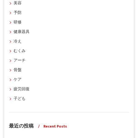
美容
予防
研修
健康器具
冷え
むくみ
アーチ
骨盤
ケア
疲労回復
子ども
最近の投稿
Recent Posts