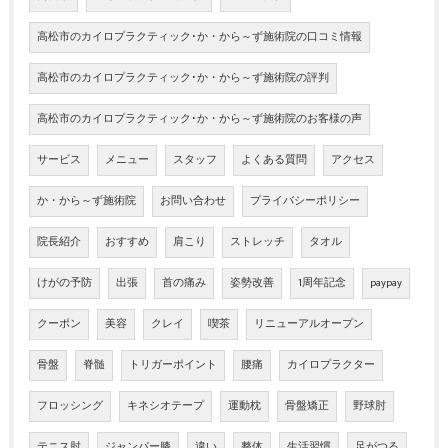
高松市のカイロプラクティック･か・から～ず施術院の口コミ情報
高松市のカイロプラクティック･か・から～ず施術院の評判
高松市のカイロプラクティック･か・から～ず施術院のお客様の声
サービス
メニュー
スタッフ
よくある質問
アクセス
か・から～ず施術院
お問い合わせ
プライバシーポリシー
院長紹介
おすすめ
肩こり
ストレッチ
タオル
けがの予防
出張
首の痛み
姿勢改善
1周年記念
paypay
クーポン
美容
クレイ
喫茶
リニューアルオープン
骨盤
脊髄
トリガーポイント
腰痛
カイロプラクター
フロッシング
キネシオテープ
運動枕
骨盤矯正
野球肘
テニス肘
ジャンパー膝
違い
整体
生活習慣
足がつる