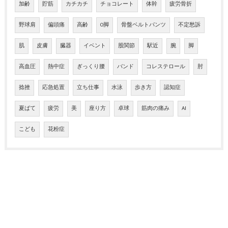
加齢
貯筋
カチカチ
チョコレート
体幹
疲労骨折
野球肩
偏頭痛
高齢
O脚
骨盤ベルトパンツ
不定愁訴
肌
皮膚
臓器
イベント
股関節
駅近
腕
脚
高血圧
熱中症
ぎっくり腰
バンド
コレステロール
肘
捻挫
応急処置
立ち仕事
水泳
歩き方
認知症
夏ばて
疲労
美
座り方
卓球
筋肉の痛み
AI
こども
花粉症