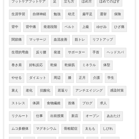
フットケアフットケア
足
立ち方
ほめ方
ほめてのばす
生涯学習
自律神経
勉強
幼児
扁平足
選挙
保険
背中
背中痛
発達段階
ベルト
上級
ゆがみ
ひざ痛
関節痛
マッサージ
血流改善
筋トレ
リフトアップ
生理的弯曲
反り腰
発達
サポーター
手首
ヘッドスパ
巻き肩
好転反応
乾燥
乾燥肌
ミネラル
体型
やせる
ダイエット
周辺
膝
正月
介護
学生
衰え
老化
抗酸化
若返り
アンチエイジング
感染対策
ストレス
体調
食物繊維
首痛
ブログ
求人
リクルート
仕事
出前授業
新店
オープン
あおたけ
ムコ多糖体
マグネシウム
骨粗鬆症
太もも
しびれ