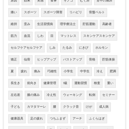
原因
効果
実感
食事
キノコ
むくみ
背中の痛み
痛い
スポーツ
スポーツ障害
リハビリ
骨盤ベルト
維持
歪み
生活習慣病
理学療法士
貯筋運動
高齢者
筋力
血流
しわ
目
マットレス
スキンケアスキンケア
セルフケアセルフケア
しみ
たるみ
にきび
ホルモン
矯正
仙骨
ヒップアップ
バストアップ
骨格
貯筋体操
夏
疲れ
痛み
巧緻性
小学生
中学生
冷え
肥満
長生き
前向き
健康管理
1級
運動習慣
検査
重い
左右差
膝の痛み
冷え性
ウォーキング
転倒
セミナー
子ども
カマタマーレ
腰
クラック音
けが
成人病
健康器具
足の疲れ
つちふまず
アーチ
ふくらはぎ