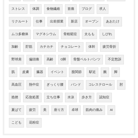
ストレス
体調
食物繊維
首痛
ブログ
求人
リクルート
仕事
出前授業
新店
オープン
あおたけ
ムコ多糖体
マグネシウム
骨粗鬆症
太もも
しびれ
加齢
貯筋
カチカチ
チョコレート
体幹
疲労骨折
野球肩
偏頭痛
高齢
O脚
骨盤ベルトパンツ
不定愁訴
肌
皮膚
臓器
イベント
股関節
駅近
腕
脚
高血圧
熱中症
ぎっくり腰
バンド
コレステロール
肘
捻挫
応急処置
立ち仕事
水泳
歩き方
認知症
夏ばて
疲労
美
座り方
卓球
筋肉の痛み
AI
こども
花粉症