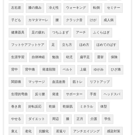
左右差
膝の痛み
冷え性
ウォーキング
転倒
セミナー
子ども
カマタマーレ
腰
クラック音
けが
成人病
健康器具
足の疲れ
つちふまず
アーチ
ふくらはぎ
フットケアフットケア
足
立ち方
ほめ方
ほめてのばす
生涯学習
自律神経
勉強
幼児
扁平足
選挙
保険
背中
背中痛
発達段階
ベルト
上級
ゆがみ
ひざ痛
関節痛
マッサージ
血流改善
筋トレ
リフトアップ
生理的弯曲
反り腰
発達
サポーター
手首
ヘッドスパ
巻き肩
好転反応
乾燥
乾燥肌
ミネラル
体型
やせる
ダイエット
周辺
膝
正月
介護
学生
衰え
老化
抗酸化
若返り
アンチエイジング
感染対策