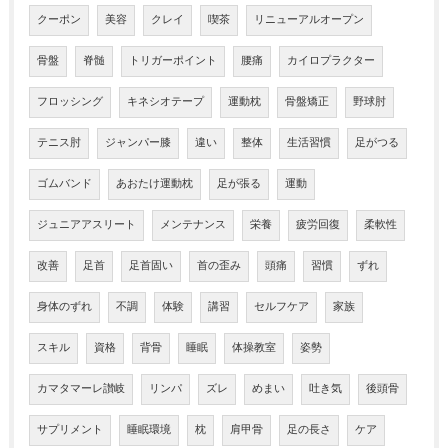
クーポン
美容
クレイ
喫茶
リニューアルオープン
骨盤
脊髄
トリガーポイント
腰痛
カイロプラクター
フロッシング
キネシオテープ
運動枕
骨盤矯正
野球肘
テニス肘
ジャンパー膝
違い
整体
生活習慣
足がつる
ゴムバンド
あおたけ運動枕
足が張る
運動
ジュニアアスリート
メンテナンス
栄養
疲労回復
柔軟性
改善
足首
足首固い
首の歪み
頭痛
習慣
ずれ
身体のずれ
不調
体験
講習
セルフケア
家族
スキル
資格
背骨
睡眠
体操教室
姿勢
カマタマーレ讃岐
リンパ
ズレ
めまい
吐き気
後頭骨
サプリメント
睡眠環境
枕
肩甲骨
足の長さ
ケア