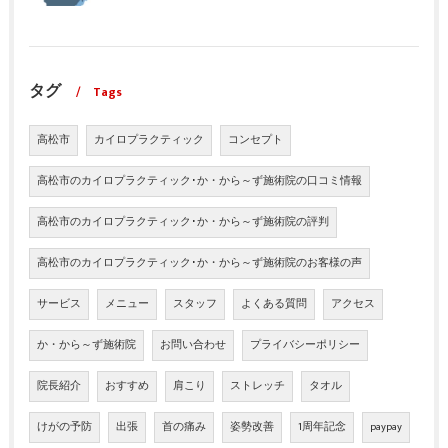
タグ
Tags
高松市
カイロプラクティック
コンセプト
高松市のカイロプラクティック･か・から～ず施術院の口コミ情報
高松市のカイロプラクティック･か・から～ず施術院の評判
高松市のカイロプラクティック･か・から～ず施術院のお客様の声
サービス
メニュー
スタッフ
よくある質問
アクセス
か・から～ず施術院
お問い合わせ
プライバシーポリシー
院長紹介
おすすめ
肩こり
ストレッチ
タオル
けがの予防
出張
首の痛み
姿勢改善
1周年記念
paypay