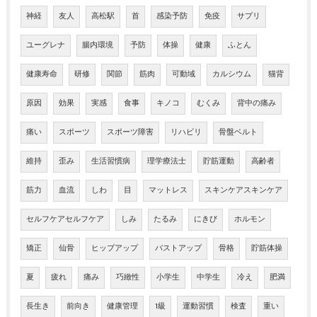
神経
友人
高松駅
首
感染予防
免疫
サプリ
ユーグレナ
腸内環境
予防
体操
健康
ふとん
健康寿命
研修
関節
筋肉
可動域
カルシウム
猫背
原因
効果
実感
食事
キノコ
むくみ
背中の痛み
痛い
スポーツ
スポーツ障害
リハビリ
骨盤ベルト
維持
歪み
生活習慣病
理学療法士
貯筋運動
高齢者
筋力
血流
しわ
目
マットレス
スキンケアスキンケア
セルフケアセルフケア
しみ
たるみ
にきび
ホルモン
矯正
仙骨
ヒップアップ
バストアップ
骨格
貯筋体操
夏
疲れ
痛み
巧緻性
小学生
中学生
冷え
肥満
長生き
前向き
健康管理
1級
運動習慣
検査
重い