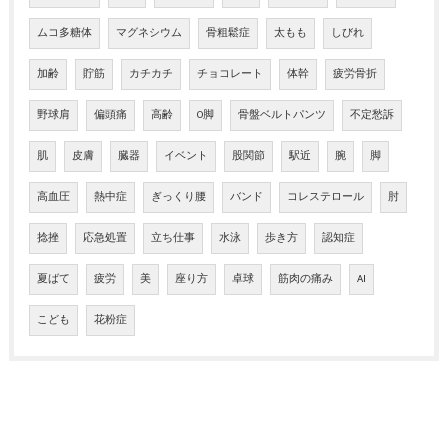
ムコ多糖体
マグネシウム
骨粗鬆症
太もも
しびれ
加齢
貯筋
カチカチ
チョコレート
体幹
疲労骨折
野球肩
偏頭痛
高齢
O脚
骨盤ベルトパンツ
不定愁訴
肌
皮膚
臓器
イベント
股関節
駅近
腕
脚
高血圧
熱中症
ぎっくり腰
バンド
コレステロール
肘
捻挫
応急処置
立ち仕事
水泳
歩き方
認知症
夏ばて
疲労
美
座り方
卓球
筋肉の痛み
AI
こども
花粉症