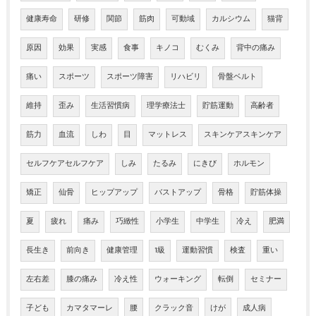
健康寿命
研修
関節
筋肉
可動域
カルシウム
猫背
原因
効果
実感
食事
キノコ
むくみ
背中の痛み
痛い
スポーツ
スポーツ障害
リハビリ
骨盤ベルト
維持
歪み
生活習慣病
理学療法士
貯筋運動
高齢者
筋力
血流
しわ
目
マットレス
スキンケアスキンケア
セルフケアセルフケア
しみ
たるみ
にきび
ホルモン
矯正
仙骨
ヒップアップ
バストアップ
骨格
貯筋体操
夏
疲れ
痛み
巧緻性
小学生
中学生
冷え
肥満
長生き
前向き
健康管理
1級
運動習慣
検査
重い
左右差
膝の痛み
冷え性
ウォーキング
転倒
セミナー
子ども
カマタマーレ
腰
クラック音
けが
成人病