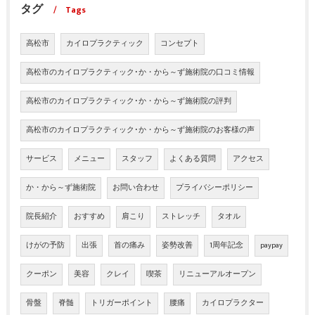
タグ
Tags
高松市
カイロプラクティック
コンセプト
高松市のカイロプラクティック･か・から～ず施術院の口コミ情報
高松市のカイロプラクティック･か・から～ず施術院の評判
高松市のカイロプラクティック･か・から～ず施術院のお客様の声
サービス
メニュー
スタッフ
よくある質問
アクセス
か・から～ず施術院
お問い合わせ
プライバシーポリシー
院長紹介
おすすめ
肩こり
ストレッチ
タオル
けがの予防
出張
首の痛み
姿勢改善
1周年記念
paypay
クーポン
美容
クレイ
喫茶
リニューアルオープン
骨盤
脊髄
トリガーポイント
腰痛
カイロプラクター