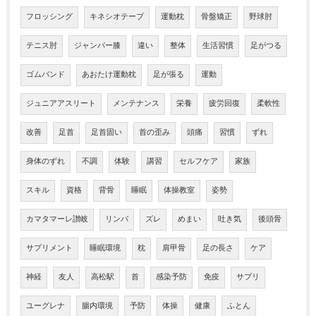
フロッシング
キネシオテープ
運動枕
骨盤矯正
野球肘
テニス肘
ジャンパー膝
違い
整体
生活習慣
足がつる
ゴムバンド
あおたけ運動枕
足が張る
運動
ジュニアアスリート
メンテナンス
栄養
疲労回復
柔軟性
改善
足首
足首固い
首の歪み
頭痛
習慣
ずれ
身体のずれ
不調
体験
講習
セルフケア
家族
スキル
資格
背骨
睡眠
体操教室
姿勢
カマタマーレ讃岐
リンパ
ズレ
めまい
吐き気
後頭骨
サプリメント
睡眠環境
枕
肩甲骨
足の長さ
ケア
神経
友人
高松駅
首
感染予防
免疫
サプリ
ユーグレナ
腸内環境
予防
体操
健康
ふとん