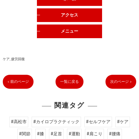
アクセス
メニュー
ケア
疲労回復
< 前のページ
一覧に戻る
次のページ >
関連タグ
#高松市
#カイロプラクティック
#セルフケア
#ケア
#関節
#膝
#足首
#運動
#肩こり
#腰痛