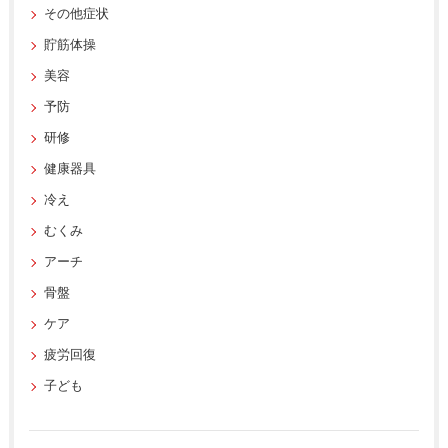
その他症状
貯筋体操
美容
予防
研修
健康器具
冷え
むくみ
アーチ
骨盤
ケア
疲労回復
子ども