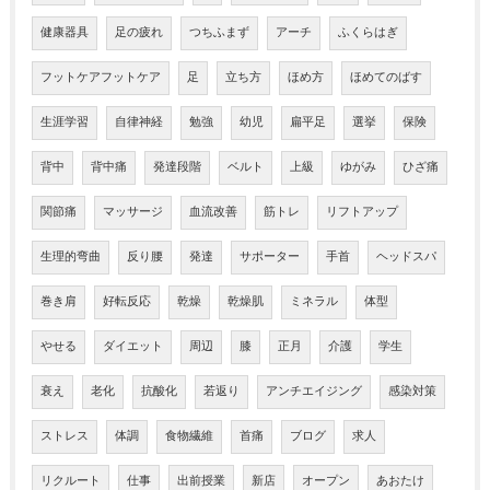
健康器具
足の疲れ
つちふまず
アーチ
ふくらはぎ
フットケアフットケア
足
立ち方
ほめ方
ほめてのばす
生涯学習
自律神経
勉強
幼児
扁平足
選挙
保険
背中
背中痛
発達段階
ベルト
上級
ゆがみ
ひざ痛
関節痛
マッサージ
血流改善
筋トレ
リフトアップ
生理的弯曲
反り腰
発達
サポーター
手首
ヘッドスパ
巻き肩
好転反応
乾燥
乾燥肌
ミネラル
体型
やせる
ダイエット
周辺
膝
正月
介護
学生
衰え
老化
抗酸化
若返り
アンチエイジング
感染対策
ストレス
体調
食物繊維
首痛
ブログ
求人
リクルート
仕事
出前授業
新店
オープン
あおたけ