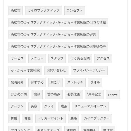
高松市
カイロプラクティック
コンセプト
高松市のカイロプラクティック･か・から～ず施術院の口コミ情報
高松市のカイロプラクティック･か・から～ず施術院の評判
高松市のカイロプラクティック･か・から～ず施術院のお客様の声
サービス
メニュー
スタッフ
よくある質問
アクセス
か・から～ず施術院
お問い合わせ
プライバシーポリシー
院長紹介
おすすめ
肩こり
ストレッチ
タオル
けがの予防
出張
首の痛み
姿勢改善
1周年記念
paypay
クーポン
美容
クレイ
喫茶
リニューアルオープン
骨盤
脊髄
トリガーポイント
腰痛
カイロプラクター
フロッシング
キネシオテープ
運動枕
骨盤矯正
野球肘