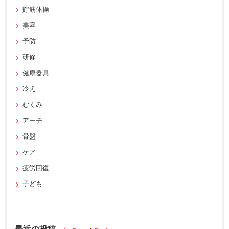
貯筋体操
美容
予防
研修
健康器具
冷え
むくみ
アーチ
骨盤
ケア
疲労回復
子ども