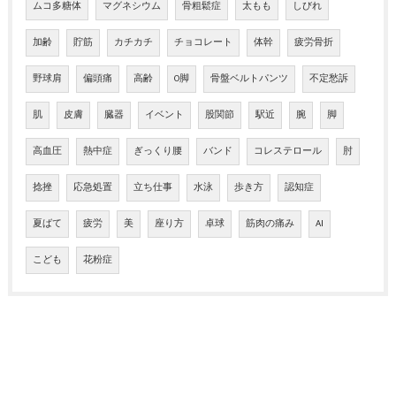
ムコ多糖体
マグネシウム
骨粗鬆症
太もも
しびれ
加齢
貯筋
カチカチ
チョコレート
体幹
疲労骨折
野球肩
偏頭痛
高齢
O脚
骨盤ベルトパンツ
不定愁訴
肌
皮膚
臓器
イベント
股関節
駅近
腕
脚
高血圧
熱中症
ぎっくり腰
バンド
コレステロール
肘
捻挫
応急処置
立ち仕事
水泳
歩き方
認知症
夏ばて
疲労
美
座り方
卓球
筋肉の痛み
AI
こども
花粉症