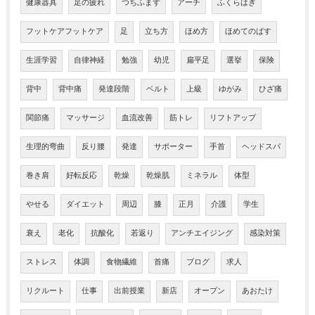
健康器具
足の疲れ
つちふまず
アーチ
ふくらはぎ
フットケアフットケア
足
立ち方
ほめ方
ほめてのばす
生涯学習
自律神経
勉強
幼児
扁平足
選挙
保険
背中
背中痛
発達段階
ベルト
上級
ゆがみ
ひざ痛
関節痛
マッサージ
血流改善
筋トレ
リフトアップ
生理的弯曲
反り腰
発達
サポーター
手首
ヘッドスパ
巻き肩
好転反応
乾燥
乾燥肌
ミネラル
体型
やせる
ダイエット
周辺
膝
正月
介護
学生
衰え
老化
抗酸化
若返り
アンチエイジング
感染対策
ストレス
体調
食物繊維
首痛
ブログ
求人
リクルート
仕事
出前授業
新店
オープン
あおたけ