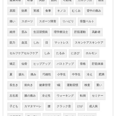
健康寿命
研修
関節
筋肉
可動域
カルシウム
猫背
原因
効果
実感
食事
キノコ
むくみ
背中の痛み
痛い
スポーツ
スポーツ障害
リハビリ
骨盤ベルト
維持
歪み
生活習慣病
理学療法士
貯筋運動
高齢者
筋力
血流
しわ
目
マットレス
スキンケアスキンケア
セルフケアセルフケア
しみ
たるみ
にきび
ホルモン
矯正
仙骨
ヒップアップ
バストアップ
骨格
貯筋体操
夏
疲れ
痛み
巧緻性
小学生
中学生
冷え
肥満
長生き
前向き
健康管理
1級
運動習慣
検査
重い
左右差
膝の痛み
冷え性
ウォーキング
転倒
セミナー
子ども
カマタマーレ
腰
クラック音
けが
成人病