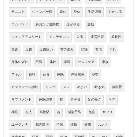
テニス肘
ジャンパー膝
違い
整体
生活習慣
足がつる
ゴムバンド
あおたけ運動枕
足が張る
運動
ジュニアアスリート
メンテナンス
栄養
疲労回復
柔軟性
改善
足首
足首固い
首の歪み
頭痛
習慣
ずれ
身体のずれ
不調
体験
講習
セルフケア
家族
スキル
資格
背骨
睡眠
体操教室
姿勢
カマタマーレ讃岐
リンパ
ズレ
めまい
吐き気
後頭骨
サプリメント
睡眠環境
枕
肩甲骨
足の長さ
ケア
神経
友人
高松駅
首
感染予防
免疫
サプリ
ユーグレナ
腸内環境
予防
体操
健康
ふとん