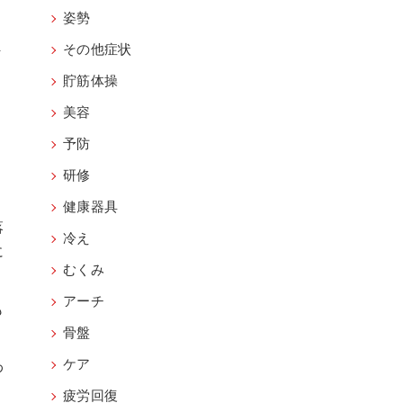
姿勢
ま
その他症状
貯筋体操
美容
予防
研修
健康器具
落
冷え
に
むくみ
アーチ
も
骨盤
ケア
わ
疲労回復