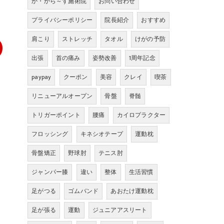
か・から～ず施術院
お問い合わせ
プライバシーポリシー
院長紹介
おすすめ
肩こり
ストレッチ
タオル
けがの予防
出張
首の痛み
姿勢改善
1周年記念
paypay
クーポン
美容
クレイ
喫茶
リニューアルオープン
骨盤
脊髄
トリガーポイント
腰痛
カイロプラクター
フロッシング
キネシオテープ
運動枕
骨盤矯正
野球肘
テニス肘
ジャンパー膝
違い
整体
生活習慣
足がつる
ゴムバンド
あおたけ運動枕
足が張る
運動
ジュニアアスリート