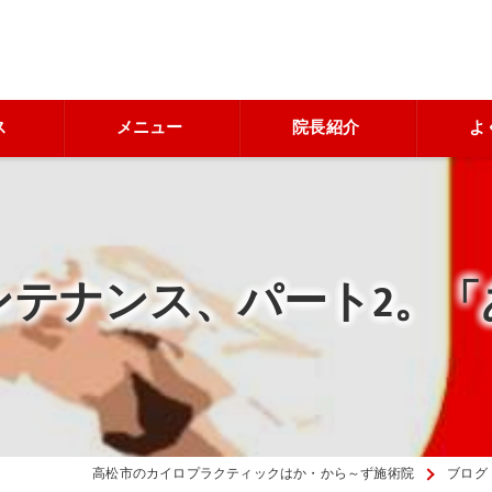
ス
メニュー
院長紹介
よ
ンテナンス、パート2。「
高松市のカイロプラクティックはか・から～ず施術院
ブログ