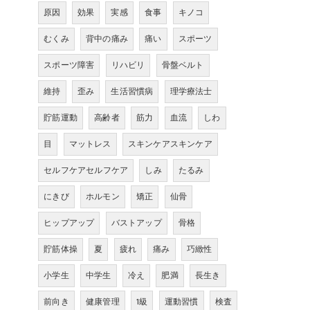
原因
効果
実感
食事
キノコ
むくみ
背中の痛み
痛い
スポーツ
スポーツ障害
リハビリ
骨盤ベルト
維持
歪み
生活習慣病
理学療法士
貯筋運動
高齢者
筋力
血流
しわ
目
マットレス
スキンケアスキンケア
セルフケアセルフケア
しみ
たるみ
にきび
ホルモン
矯正
仙骨
ヒップアップ
バストアップ
骨格
貯筋体操
夏
疲れ
痛み
巧緻性
小学生
中学生
冷え
肥満
長生き
前向き
健康管理
1級
運動習慣
検査