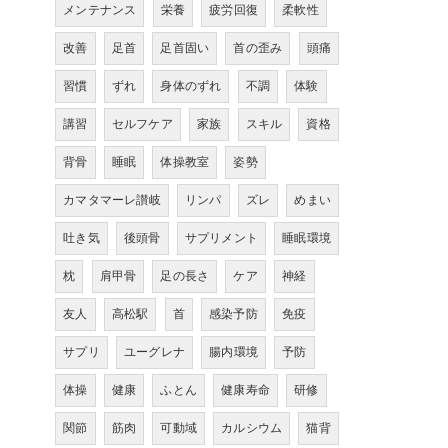
メンテナンス
栄養
疲労回復
柔軟性
改善
足首
足首固い
首の歪み
頭痛
習慣
ずれ
身体のずれ
不調
体験
講習
セルフケア
家族
スキル
資格
背骨
睡眠
体操教室
姿勢
カマタマーレ讃岐
リンパ
ズレ
めまい
吐き気
後頭骨
サプリメント
睡眠環境
枕
肩甲骨
足の長さ
ケア
神経
友人
高松駅
首
感染予防
免疫
サプリ
ユーグレナ
腸内環境
予防
体操
健康
ふとん
健康寿命
研修
関節
筋肉
可動域
カルシウム
猫背