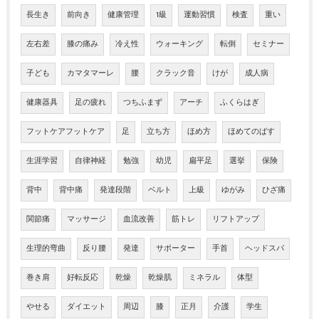
長生き
前向き
健康管理
1級
運動習慣
検査
重い
左右差
膝の痛み
冷え性
ウォーキング
転倒
セミナー
子ども
カマタマーレ
腰
クラック音
けが
成人病
健康器具
足の疲れ
つちふまず
アーチ
ふくらはぎ
フットケアフットケア
足
立ち方
ほめ方
ほめてのばす
生涯学習
自律神経
勉強
幼児
扁平足
選挙
保険
背中
背中痛
発達段階
ベルト
上級
ゆがみ
ひざ痛
関節痛
マッサージ
血流改善
筋トレ
リフトアップ
生理的弯曲
反り腰
発達
サポーター
手首
ヘッドスパ
巻き肩
好転反応
乾燥
乾燥肌
ミネラル
体型
やせる
ダイエット
周辺
膝
正月
介護
学生