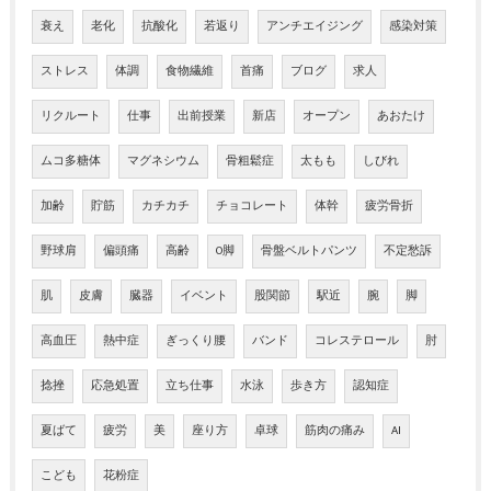
衰え
老化
抗酸化
若返り
アンチエイジング
感染対策
ストレス
体調
食物繊維
首痛
ブログ
求人
リクルート
仕事
出前授業
新店
オープン
あおたけ
ムコ多糖体
マグネシウム
骨粗鬆症
太もも
しびれ
加齢
貯筋
カチカチ
チョコレート
体幹
疲労骨折
野球肩
偏頭痛
高齢
O脚
骨盤ベルトパンツ
不定愁訴
肌
皮膚
臓器
イベント
股関節
駅近
腕
脚
高血圧
熱中症
ぎっくり腰
バンド
コレステロール
肘
捻挫
応急処置
立ち仕事
水泳
歩き方
認知症
夏ばて
疲労
美
座り方
卓球
筋肉の痛み
AI
こども
花粉症