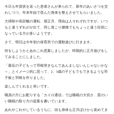
今日も年賀状を送った患者さんが来られて、新年のあいさつを交
わしつつ、年末年始で歪んだ身体を整えさせてもらいました。
大掃除や長距離の運転、寝正月、理由は人それぞれですが、いつ
もと違うずれがが出て、同じ肩こり腰痛でもちょっと違う症状に
なっている方が多いようです。
さて、明日は今年初の保育所での運動遊びに行きます。
何をしようかとあれこれ思案しましたが、時期的に正月遊びをし
てみることにしました。
「最近の子どもって羽根突きなんてあんましないんじゃないかな
～」とイメージ的に思って、2、3歳の子どもでもできるような羽
子板と羽根を作りました。
楽しんでくれると幸いです。
職員の方にお配りする「カイロ通信」では睡眠の大切さ、質のい
い睡眠の取り方の提案を書いています。
あれやこれやしているうちに、頭も身体も正月ぼけから覚めてき