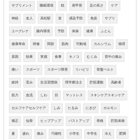
サプリメント
睡眠環境
枕
肩甲骨
足の長さ
ケア
神経
友人
高松駅
首
感染予防
免疫
サプリ
ユーグレナ
腸内環境
予防
体操
健康
ふとん
健康寿命
研修
関節
筋肉
可動域
カルシウム
猫背
原因
効果
実感
食事
キノコ
むくみ
背中の痛み
痛い
スポーツ
スポーツ障害
リハビリ
骨盤ベルト
維持
歪み
生活習慣病
理学療法士
貯筋運動
高齢者
筋力
血流
しわ
目
マットレス
スキンケアスキンケア
セルフケアセルフケア
しみ
たるみ
にきび
ホルモン
矯正
仙骨
ヒップアップ
バストアップ
骨格
貯筋体操
夏
疲れ
痛み
巧緻性
小学生
中学生
冷え
肥満