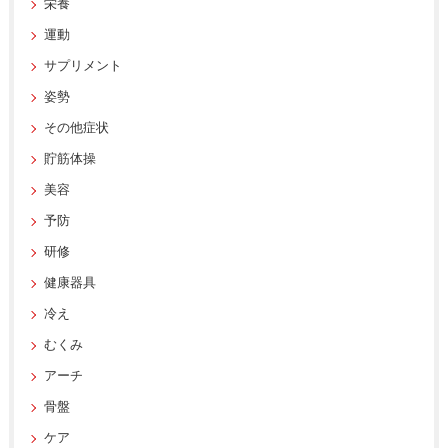
栄養
運動
サプリメント
姿勢
その他症状
貯筋体操
美容
予防
研修
健康器具
冷え
むくみ
アーチ
骨盤
ケア