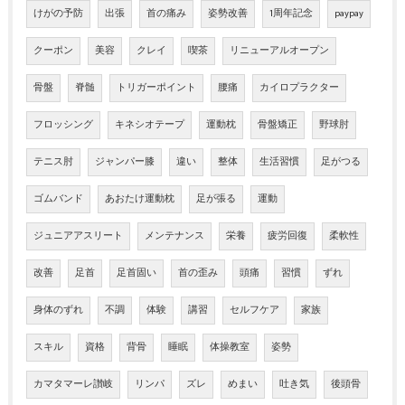
けがの予防
出張
首の痛み
姿勢改善
1周年記念
paypay
クーポン
美容
クレイ
喫茶
リニューアルオープン
骨盤
脊髄
トリガーポイント
腰痛
カイロプラクター
フロッシング
キネシオテープ
運動枕
骨盤矯正
野球肘
テニス肘
ジャンパー膝
違い
整体
生活習慣
足がつる
ゴムバンド
あおたけ運動枕
足が張る
運動
ジュニアアスリート
メンテナンス
栄養
疲労回復
柔軟性
改善
足首
足首固い
首の歪み
頭痛
習慣
ずれ
身体のずれ
不調
体験
講習
セルフケア
家族
スキル
資格
背骨
睡眠
体操教室
姿勢
カマタマーレ讃岐
リンパ
ズレ
めまい
吐き気
後頭骨