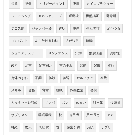
骨盤
脊髄
トリガーポイント
腰痛
カイロプラクター
フロッシング
キネシオテープ
運動枕
骨盤矯正
野球肘
テニス肘
ジャンパー膝
違い
整体
生活習慣
足がつる
ゴムバンド
あおたけ運動枕
足が張る
運動
ジュニアアスリート
メンテナンス
栄養
疲労回復
柔軟性
改善
足首
足首固い
首の歪み
頭痛
習慣
ずれ
身体のずれ
不調
体験
講習
セルフケア
家族
スキル
資格
背骨
睡眠
体操教室
姿勢
カマタマーレ讃岐
リンパ
ズレ
めまい
吐き気
後頭骨
サプリメント
睡眠環境
枕
肩甲骨
足の長さ
ケア
神経
友人
高松駅
首
感染予防
免疫
サプリ