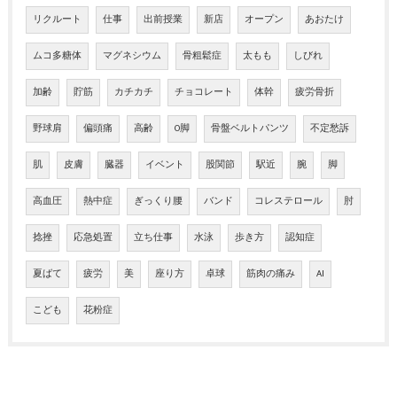
リクルート
仕事
出前授業
新店
オープン
あおたけ
ムコ多糖体
マグネシウム
骨粗鬆症
太もも
しびれ
加齢
貯筋
カチカチ
チョコレート
体幹
疲労骨折
野球肩
偏頭痛
高齢
O脚
骨盤ベルトパンツ
不定愁訴
肌
皮膚
臓器
イベント
股関節
駅近
腕
脚
高血圧
熱中症
ぎっくり腰
バンド
コレステロール
肘
捻挫
応急処置
立ち仕事
水泳
歩き方
認知症
夏ばて
疲労
美
座り方
卓球
筋肉の痛み
AI
こども
花粉症