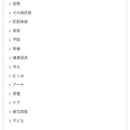
姿勢
その他症状
貯筋体操
美容
予防
研修
健康器具
冷え
むくみ
アーチ
骨盤
ケア
疲労回復
子ども