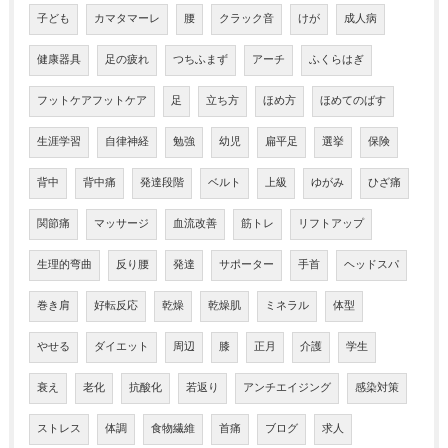
子ども
カマタマーレ
腰
クラック音
けが
成人病
健康器具
足の疲れ
つちふまず
アーチ
ふくらはぎ
フットケアフットケア
足
立ち方
ほめ方
ほめてのばす
生涯学習
自律神経
勉強
幼児
扁平足
選挙
保険
背中
背中痛
発達段階
ベルト
上級
ゆがみ
ひざ痛
関節痛
マッサージ
血流改善
筋トレ
リフトアップ
生理的弯曲
反り腰
発達
サポーター
手首
ヘッドスパ
巻き肩
好転反応
乾燥
乾燥肌
ミネラル
体型
やせる
ダイエット
周辺
膝
正月
介護
学生
衰え
老化
抗酸化
若返り
アンチエイジング
感染対策
ストレス
体調
食物繊維
首痛
ブログ
求人