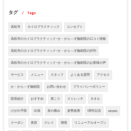
タグ
Tags
高松市
カイロプラクティック
コンセプト
高松市のカイロプラクティック･か・から～ず施術院の口コミ情報
高松市のカイロプラクティック･か・から～ず施術院の評判
高松市のカイロプラクティック･か・から～ず施術院のお客様の声
サービス
メニュー
スタッフ
よくある質問
アクセス
か・から～ず施術院
お問い合わせ
プライバシーポリシー
院長紹介
おすすめ
肩こり
ストレッチ
タオル
けがの予防
出張
首の痛み
姿勢改善
1周年記念
paypay
クーポン
美容
クレイ
喫茶
リニューアルオープン