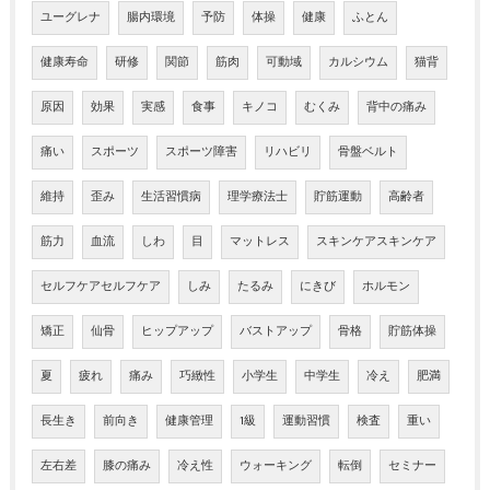
ユーグレナ
腸内環境
予防
体操
健康
ふとん
健康寿命
研修
関節
筋肉
可動域
カルシウム
猫背
原因
効果
実感
食事
キノコ
むくみ
背中の痛み
痛い
スポーツ
スポーツ障害
リハビリ
骨盤ベルト
維持
歪み
生活習慣病
理学療法士
貯筋運動
高齢者
筋力
血流
しわ
目
マットレス
スキンケアスキンケア
セルフケアセルフケア
しみ
たるみ
にきび
ホルモン
矯正
仙骨
ヒップアップ
バストアップ
骨格
貯筋体操
夏
疲れ
痛み
巧緻性
小学生
中学生
冷え
肥満
長生き
前向き
健康管理
1級
運動習慣
検査
重い
左右差
膝の痛み
冷え性
ウォーキング
転倒
セミナー