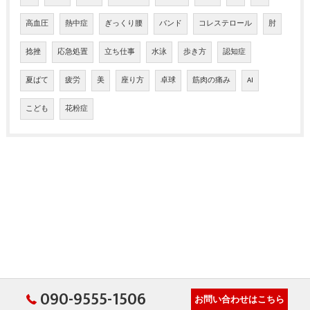
高血圧
熱中症
ぎっくり腰
バンド
コレステロール
肘
捻挫
応急処置
立ち仕事
水泳
歩き方
認知症
夏ばて
疲労
美
座り方
卓球
筋肉の痛み
AI
こども
花粉症
090-9555-1506
お問い合わせはこちら