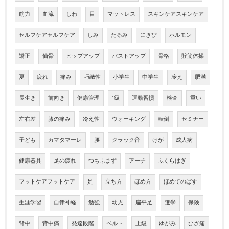
筋力
血流
しわ
目
マットレス
スキンケアスキンケア
セルフケアセルフケア
しみ
たるみ
にきび
ホルモン
矯正
仙骨
ヒップアップ
バストアップ
骨格
貯筋体操
夏
疲れ
痛み
巧緻性
小学生
中学生
冷え
肥満
長生き
前向き
健康管理
1級
運動習慣
検査
重い
左右差
膝の痛み
冷え性
ウォーキング
転倒
セミナー
子ども
カマタマーレ
腰
クラック音
けが
成人病
健康器具
足の疲れ
つちふまず
アーチ
ふくらはぎ
フットケアフットケア
足
立ち方
ほめ方
ほめてのばす
生涯学習
自律神経
勉強
幼児
扁平足
選挙
保険
背中
背中痛
発達段階
ベルト
上級
ゆがみ
ひざ痛