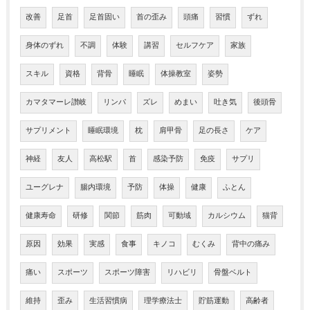
改善
足首
足首固い
首の歪み
頭痛
習慣
ずれ
身体のずれ
不調
体験
講習
セルフケア
家族
スキル
資格
背骨
睡眠
体操教室
姿勢
カマタマーレ讃岐
リンパ
ズレ
めまい
吐き気
後頭骨
サプリメント
睡眠環境
枕
肩甲骨
足の長さ
ケア
神経
友人
高松駅
首
感染予防
免疫
サプリ
ユーグレナ
腸内環境
予防
体操
健康
ふとん
健康寿命
研修
関節
筋肉
可動域
カルシウム
猫背
原因
効果
実感
食事
キノコ
むくみ
背中の痛み
痛い
スポーツ
スポーツ障害
リハビリ
骨盤ベルト
維持
歪み
生活習慣病
理学療法士
貯筋運動
高齢者