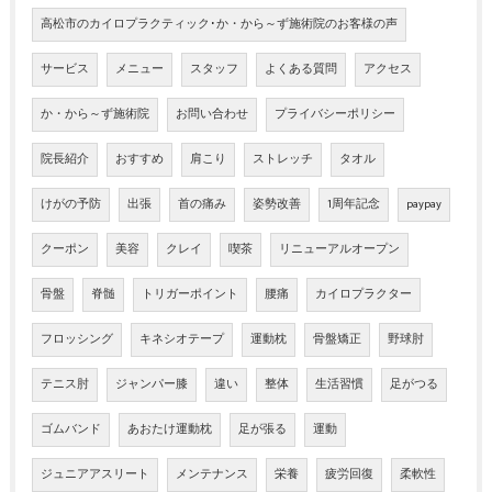
高松市のカイロプラクティック･か・から～ず施術院のお客様の声
サービス
メニュー
スタッフ
よくある質問
アクセス
か・から～ず施術院
お問い合わせ
プライバシーポリシー
院長紹介
おすすめ
肩こり
ストレッチ
タオル
けがの予防
出張
首の痛み
姿勢改善
1周年記念
paypay
クーポン
美容
クレイ
喫茶
リニューアルオープン
骨盤
脊髄
トリガーポイント
腰痛
カイロプラクター
フロッシング
キネシオテープ
運動枕
骨盤矯正
野球肘
テニス肘
ジャンパー膝
違い
整体
生活習慣
足がつる
ゴムバンド
あおたけ運動枕
足が張る
運動
ジュニアアスリート
メンテナンス
栄養
疲労回復
柔軟性