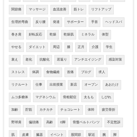
関節痛
マッサージ
血流改善
筋トレ
リフトアップ
生理的弯曲
反り腰
発達
サポーター
手首
ヘッドスパ
巻き肩
好転反応
乾燥
乾燥肌
ミネラル
体型
やせる
ダイエット
周辺
膝
正月
介護
学生
衰え
老化
抗酸化
若返り
アンチエイジング
感染対策
ストレス
体調
食物繊維
首痛
ブログ
求人
リクルート
仕事
出前授業
新店
オープン
あおたけ
ムコ多糖体
マグネシウム
骨粗鬆症
太もも
しびれ
加齢
貯筋
カチカチ
チョコレート
体幹
疲労骨折
野球肩
偏頭痛
高齢
O脚
骨盤ベルトパンツ
不定愁訴
肌
皮膚
臓器
イベント
股関節
駅近
腕
脚