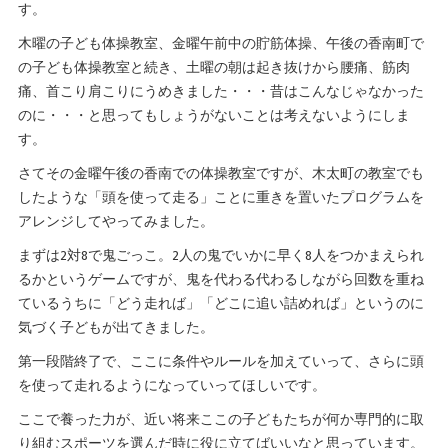
す。
木曜の子ども体操教室、金曜午前中の貯筋体操、午後の香南町で
の子ども体操教室と続き、土曜の朝は起き抜けから腰痛、筋肉
痛、首こり肩こりにうめきました・・・昔はこんなじゃなかった
のに・・・と思ってもしょうがないことは考えないようにしま
す。
さてその金曜午後の香南での体操教室ですが、木太町の教室でも
したような「頭を使って走る」ことに重きを置いたプログラムを
アレンジしてやってみました。
まずは2対8で鬼ごっこ。2人の鬼でいかに早く8人をつかまえられ
るかというゲームですが、鬼を代わる代わるしながら回数を重ね
ているうちに「どう走れば」「どこに追い詰めれば」というのに
気づく子どもが出てきました。
第一段階終了で、ここに条件やルールを加えていって、さらに頭
を使って走れるようになっていってほしいです。
ここで養った力が、近い将来ここの子どもたちが何か専門的に取
り組むスポーツを選んだ時に役に立てばいいなと思っています。