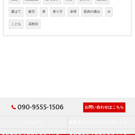
夏ばて
疲労
美
座り方
卓球
筋肉の痛み
AI
こども
花粉症
090-9555-1506
お問い合わせはこちら
コンセプト
高松市のカイロプラクティック･か・から～ず施術院の口コミ情報