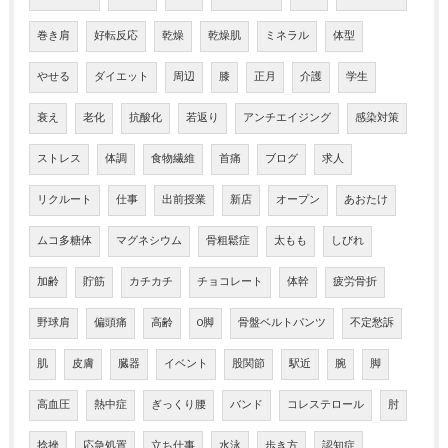
巻き肩
好転反応
乾燥
乾燥肌
ミネラル
体型
やせる
ダイエット
周辺
膝
正月
介護
学生
衰え
老化
抗酸化
若返り
アンチエイジング
感染対策
ストレス
体調
食物繊維
首痛
ブログ
求人
リクルート
仕事
出前授業
新店
オープン
あおたけ
ムコ多糖体
マグネシウム
骨粗鬆症
太もも
しびれ
加齢
貯筋
カチカチ
チョコレート
体幹
疲労骨折
野球肩
偏頭痛
高齢
O脚
骨盤ベルトパンツ
不定愁訴
肌
皮膚
臓器
イベント
股関節
駅近
腕
脚
高血圧
熱中症
ぎっくり腰
バンド
コレステロール
肘
捻挫
応急処置
立ち仕事
水泳
歩き方
認知症