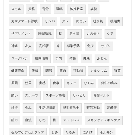
スキル
資格
背骨
睡眠
体操教室
姿勢
カマタマーレ讃岐
リンパ
ズレ
めまい
吐き気
後頭骨
サプリメント
睡眠環境
枕
肩甲骨
足の長さ
ケア
神経
友人
高松駅
首
感染予防
免疫
サプリ
ユーグレナ
腸内環境
予防
体操
健康
ふとん
健康寿命
研修
関節
筋肉
可動域
カルシウム
猫背
原因
効果
実感
食事
キノコ
むくみ
背中の痛み
痛い
スポーツ
スポーツ障害
リハビリ
骨盤ベルト
維持
歪み
生活習慣病
理学療法士
貯筋運動
高齢者
筋力
血流
しわ
目
マットレス
スキンケアスキンケア
セルフケアセルフケア
しみ
たるみ
にきび
ホルモン