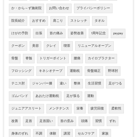
か・から～ず施術院
お問い合わせ
プライバシーポリシー
院長紹介
おすすめ
肩こり
ストレッチ
タオル
けがの予防
出張
首の痛み
姿勢改善
1周年記念
paypay
クーポン
美容
クレイ
喫茶
リニューアルオープン
骨盤
脊髄
トリガーポイント
腰痛
カイロプラクター
フロッシング
キネシオテープ
運動枕
骨盤矯正
野球肘
テニス肘
ジャンパー膝
違い
整体
生活習慣
足がつる
ゴムバンド
あおたけ運動枕
足が張る
運動
ジュニアアスリート
メンテナンス
栄養
疲労回復
柔軟性
改善
足首
足首固い
首の歪み
頭痛
習慣
ずれ
身体のずれ
不調
体験
講習
セルフケア
家族