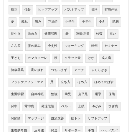
矯正
仙骨
ヒップアップ
バストアップ
骨格
貯筋体操
夏
疲れ
痛み
巧緻性
小学生
中学生
冷え
肥満
長生き
前向き
健康管理
1級
運動習慣
検査
重い
左右差
膝の痛み
冷え性
ウォーキング
転倒
セミナー
子ども
カマタマーレ
腰
クラック音
けが
成人病
健康器具
足の疲れ
つちふまず
アーチ
ふくらはぎ
フットケアフットケア
足
立ち方
ほめ方
ほめてのばす
生涯学習
自律神経
勉強
幼児
扁平足
選挙
保険
背中
背中痛
発達段階
ベルト
上級
ゆがみ
ひざ痛
関節痛
マッサージ
血流改善
筋トレ
リフトアップ
生理的弯曲
反り腰
発達
サポーター
手首
ヘッドスパ