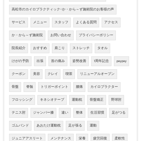
高松市のカイロプラクティック･か・から～ず施術院のお客様の声
サービス
メニュー
スタッフ
よくある質問
アクセス
か・から～ず施術院
お問い合わせ
プライバシーポリシー
院長紹介
おすすめ
肩こり
ストレッチ
タオル
けがの予防
出張
首の痛み
姿勢改善
1周年記念
paypay
クーポン
美容
クレイ
喫茶
リニューアルオープン
骨盤
脊髄
トリガーポイント
腰痛
カイロプラクター
フロッシング
キネシオテープ
運動枕
骨盤矯正
野球肘
テニス肘
ジャンパー膝
違い
整体
生活習慣
足がつる
ゴムバンド
あおたけ運動枕
足が張る
運動
ジュニアアスリート
メンテナンス
栄養
疲労回復
柔軟性