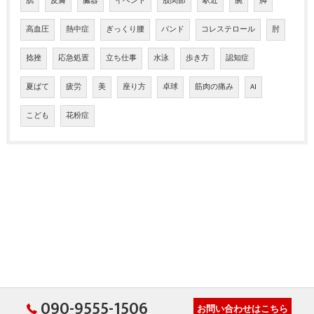
肌
皮膚
臓器
イベント
股関節
駅近
腕
脚
高血圧
熱中症
ぎっくり腰
バンド
コレステロール
肘
捻挫
応急処置
立ち仕事
水泳
歩き方
認知症
夏ばて
疲労
美
座り方
卓球
筋肉の痛み
AI
こども
花粉症
090-9555-1506
お問い合わせはこちら