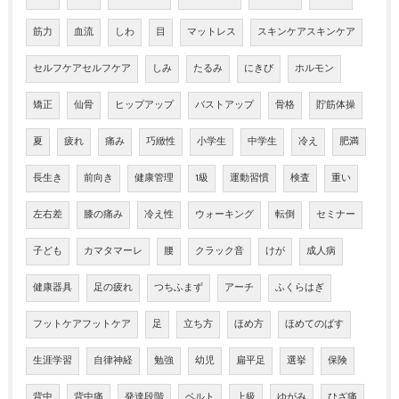
筋力
血流
しわ
目
マットレス
スキンケアスキンケア
セルフケアセルフケア
しみ
たるみ
にきび
ホルモン
矯正
仙骨
ヒップアップ
バストアップ
骨格
貯筋体操
夏
疲れ
痛み
巧緻性
小学生
中学生
冷え
肥満
長生き
前向き
健康管理
1級
運動習慣
検査
重い
左右差
膝の痛み
冷え性
ウォーキング
転倒
セミナー
子ども
カマタマーレ
腰
クラック音
けが
成人病
健康器具
足の疲れ
つちふまず
アーチ
ふくらはぎ
フットケアフットケア
足
立ち方
ほめ方
ほめてのばす
生涯学習
自律神経
勉強
幼児
扁平足
選挙
保険
背中
背中痛
発達段階
ベルト
上級
ゆがみ
ひざ痛