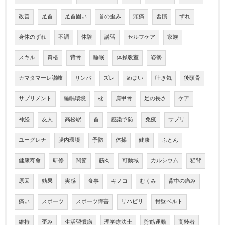
改善
足首
足首固い
首の歪み
頭痛
習慣
ずれ
身体のずれ
不調
体験
講習
セルフケア
家族
スキル
資格
背骨
睡眠
体操教室
姿勢
カマタマーレ讃岐
リンパ
ズレ
めまい
吐き気
後頭骨
サプリメント
睡眠環境
枕
肩甲骨
足の長さ
ケア
神経
友人
高松駅
首
感染予防
免疫
サプリ
ユーグレナ
腸内環境
予防
体操
健康
ふとん
健康寿命
研修
関節
筋肉
可動域
カルシウム
猫背
原因
効果
実感
食事
キノコ
むくみ
背中の痛み
痛い
スポーツ
スポーツ障害
リハビリ
骨盤ベルト
維持
歪み
生活習慣病
理学療法士
貯筋運動
高齢者