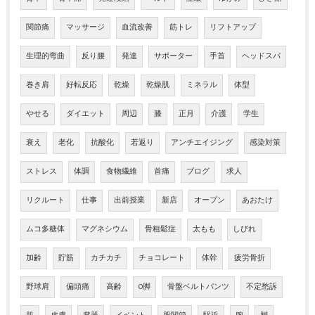
関節痛
マッサージ
血流改善
筋トレ
リフトアップ
生理的弯曲
反り腰
発達
サポーター
手首
ヘッドスパ
巻き肩
好転反応
乾燥
乾燥肌
ミネラル
体型
やせる
ダイエット
周辺
膝
正月
介護
学生
衰え
老化
抗酸化
若返り
アンチエイジング
感染対策
ストレス
体調
食物繊維
首痛
ブログ
求人
リクルート
仕事
出前授業
新店
オープン
あおたけ
ムコ多糖体
マグネシウム
骨粗鬆症
太もも
しびれ
加齢
貯筋
カチカチ
チョコレート
体幹
疲労骨折
野球肩
偏頭痛
高齢
O脚
骨盤ベルトパンツ
不定愁訴