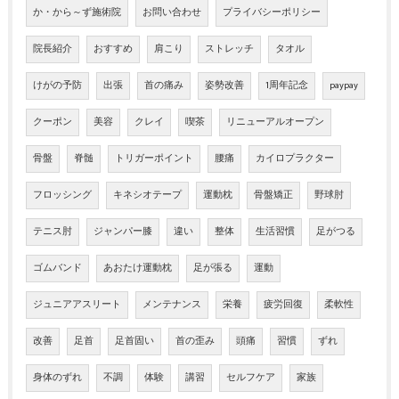
か・から～ず施術院
お問い合わせ
プライバシーポリシー
院長紹介
おすすめ
肩こり
ストレッチ
タオル
けがの予防
出張
首の痛み
姿勢改善
1周年記念
paypay
クーポン
美容
クレイ
喫茶
リニューアルオープン
骨盤
脊髄
トリガーポイント
腰痛
カイロプラクター
フロッシング
キネシオテープ
運動枕
骨盤矯正
野球肘
テニス肘
ジャンパー膝
違い
整体
生活習慣
足がつる
ゴムバンド
あおたけ運動枕
足が張る
運動
ジュニアアスリート
メンテナンス
栄養
疲労回復
柔軟性
改善
足首
足首固い
首の歪み
頭痛
習慣
ずれ
身体のずれ
不調
体験
講習
セルフケア
家族