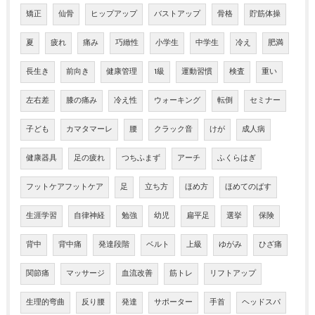
矯正
仙骨
ヒップアップ
バストアップ
骨格
貯筋体操
夏
疲れ
痛み
巧緻性
小学生
中学生
冷え
肥満
長生き
前向き
健康管理
1級
運動習慣
検査
重い
左右差
膝の痛み
冷え性
ウォーキング
転倒
セミナー
子ども
カマタマーレ
腰
クラック音
けが
成人病
健康器具
足の疲れ
つちふまず
アーチ
ふくらはぎ
フットケアフットケア
足
立ち方
ほめ方
ほめてのばす
生涯学習
自律神経
勉強
幼児
扁平足
選挙
保険
背中
背中痛
発達段階
ベルト
上級
ゆがみ
ひざ痛
関節痛
マッサージ
血流改善
筋トレ
リフトアップ
生理的弯曲
反り腰
発達
サポーター
手首
ヘッドスパ