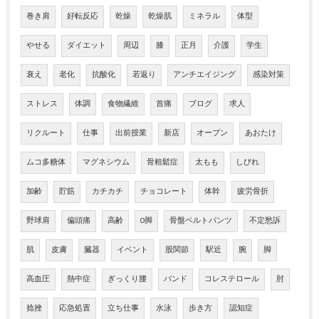
巻き肩
好転反応
乾燥
乾燥肌
ミネラル
体型
やせる
ダイエット
周辺
膝
正月
介護
学生
衰え
老化
抗酸化
若返り
アンチエイジング
感染対策
ストレス
体調
食物繊維
首痛
ブログ
求人
リクルート
仕事
出前授業
新店
オープン
あおたけ
ムコ多糖体
マグネシウム
骨粗鬆症
太もも
しびれ
加齢
貯筋
カチカチ
チョコレート
体幹
疲労骨折
野球肩
偏頭痛
高齢
O脚
骨盤ベルトパンツ
不定愁訴
肌
皮膚
臓器
イベント
股関節
駅近
腕
脚
高血圧
熱中症
ぎっくり腰
バンド
コレステロール
肘
捻挫
応急処置
立ち仕事
水泳
歩き方
認知症