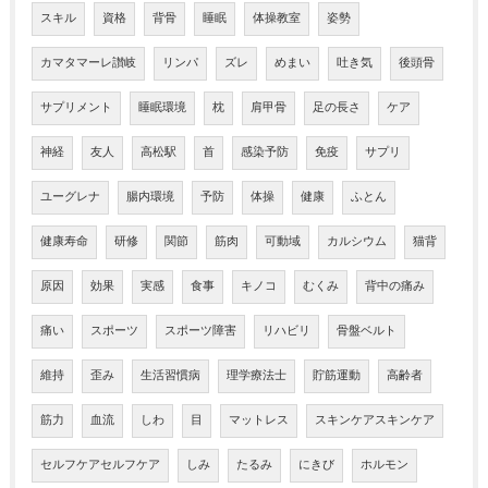
スキル
資格
背骨
睡眠
体操教室
姿勢
カマタマーレ讃岐
リンパ
ズレ
めまい
吐き気
後頭骨
サプリメント
睡眠環境
枕
肩甲骨
足の長さ
ケア
神経
友人
高松駅
首
感染予防
免疫
サプリ
ユーグレナ
腸内環境
予防
体操
健康
ふとん
健康寿命
研修
関節
筋肉
可動域
カルシウム
猫背
原因
効果
実感
食事
キノコ
むくみ
背中の痛み
痛い
スポーツ
スポーツ障害
リハビリ
骨盤ベルト
維持
歪み
生活習慣病
理学療法士
貯筋運動
高齢者
筋力
血流
しわ
目
マットレス
スキンケアスキンケア
セルフケアセルフケア
しみ
たるみ
にきび
ホルモン