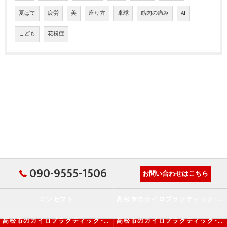
夏ばて
疲労
美
座り方
卓球
筋肉の痛み
AI
こども
花粉症
090-9555-1506
お問い合わせはこちら
コンセプト
高松市のカイロプラクティック･か・から～ず施術院の口コミ情報
高松市のカイロプラクティック･か・から～ず施術院の評判
高松市のカイロプラクティック･か・から～ず施術院のお客様の声