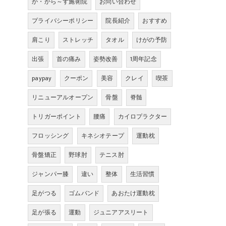
か・から～ず施術院
お問い合わせ
プライバシーポリシー
院長紹介
おすすめ
肩こり
ストレッチ
タオル
けがの予防
出張
首の痛み
姿勢改善
1周年記念
paypay
クーポン
美容
クレイ
喫茶
リニューアルオープン
骨盤
脊髄
トリガーポイント
腰痛
カイロプラクター
フロッシング
キネシオテープ
運動枕
骨盤矯正
野球肘
テニス肘
ジャンパー膝
違い
整体
生活習慣
足がつる
ゴムバンド
あおたけ運動枕
足が張る
運動
ジュニアアスリート