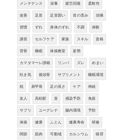
メンテナンス
栄養
疲労回復
柔軟性
改善
足首
足首固い
首の歪み
頭痛
習慣
ずれ
身体のずれ
不調
体験
講習
セルフケア
家族
スキル
資格
背骨
睡眠
体操教室
姿勢
カマタマーレ讃岐
リンパ
ズレ
めまい
吐き気
後頭骨
サプリメント
睡眠環境
枕
肩甲骨
足の長さ
ケア
神経
友人
高松駅
首
感染予防
免疫
サプリ
ユーグレナ
腸内環境
予防
体操
健康
ふとん
健康寿命
研修
関節
筋肉
可動域
カルシウム
猫背