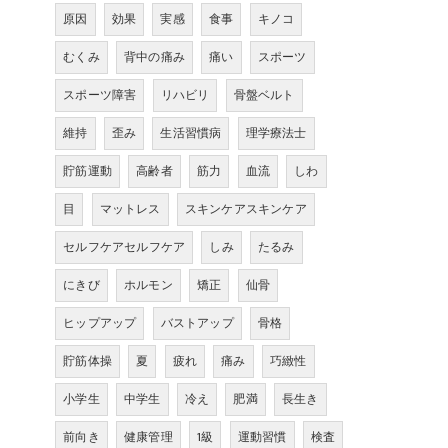
原因
効果
実感
食事
キノコ
むくみ
背中の痛み
痛い
スポーツ
スポーツ障害
リハビリ
骨盤ベルト
維持
歪み
生活習慣病
理学療法士
貯筋運動
高齢者
筋力
血流
しわ
目
マットレス
スキンケアスキンケア
セルフケアセルフケア
しみ
たるみ
にきび
ホルモン
矯正
仙骨
ヒップアップ
バストアップ
骨格
貯筋体操
夏
疲れ
痛み
巧緻性
小学生
中学生
冷え
肥満
長生き
前向き
健康管理
1級
運動習慣
検査