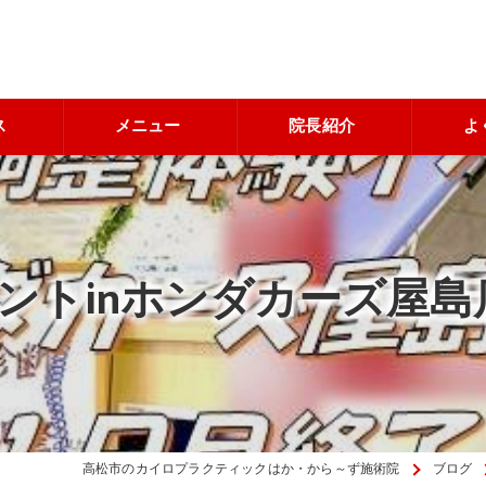
ス
メニュー
院長紹介
よ
ントinホンダカーズ屋島
高松市のカイロプラクティックはか・から～ず施術院
ブログ