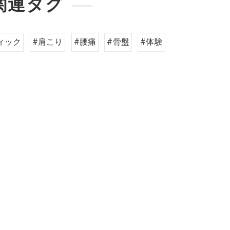
関連タグ
ィック
#肩こり
#腰痛
#骨盤
#体験