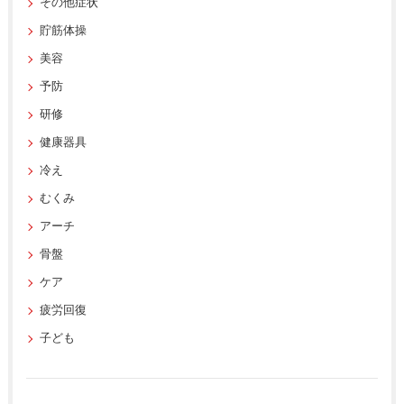
その他症状
貯筋体操
美容
予防
研修
健康器具
冷え
むくみ
アーチ
骨盤
ケア
疲労回復
子ども