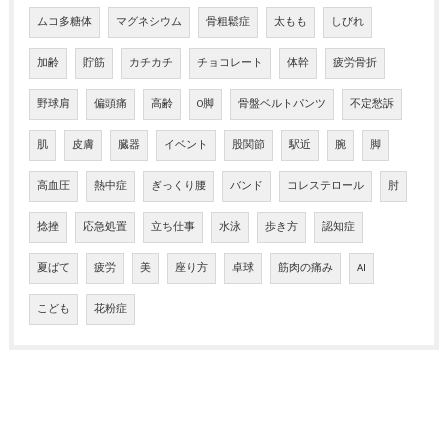
ムコ多糖体
マグネシウム
骨粗鬆症
太もも
しびれ
加齢
貯筋
カチカチ
チョコレート
体幹
疲労骨折
野球肩
偏頭痛
高齢
O脚
骨盤ベルトパンツ
不定愁訴
肌
皮膚
臓器
イベント
股関節
駅近
腕
脚
高血圧
熱中症
ぎっくり腰
バンド
コレステロール
肘
捻挫
応急処置
立ち仕事
水泳
歩き方
認知症
夏ばて
疲労
美
座り方
卓球
筋肉の痛み
AI
こども
花粉症