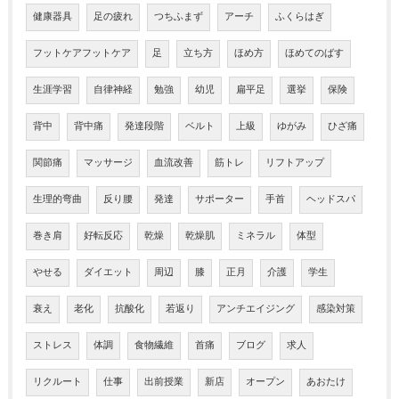
健康器具
足の疲れ
つちふまず
アーチ
ふくらはぎ
フットケアフットケア
足
立ち方
ほめ方
ほめてのばす
生涯学習
自律神経
勉強
幼児
扁平足
選挙
保険
背中
背中痛
発達段階
ベルト
上級
ゆがみ
ひざ痛
関節痛
マッサージ
血流改善
筋トレ
リフトアップ
生理的弯曲
反り腰
発達
サポーター
手首
ヘッドスパ
巻き肩
好転反応
乾燥
乾燥肌
ミネラル
体型
やせる
ダイエット
周辺
膝
正月
介護
学生
衰え
老化
抗酸化
若返り
アンチエイジング
感染対策
ストレス
体調
食物繊維
首痛
ブログ
求人
リクルート
仕事
出前授業
新店
オープン
あおたけ