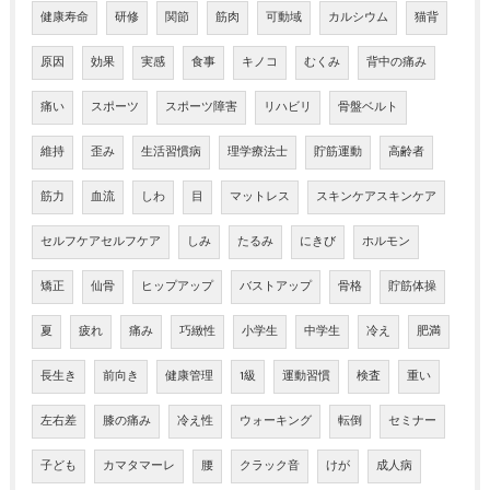
健康寿命
研修
関節
筋肉
可動域
カルシウム
猫背
原因
効果
実感
食事
キノコ
むくみ
背中の痛み
痛い
スポーツ
スポーツ障害
リハビリ
骨盤ベルト
維持
歪み
生活習慣病
理学療法士
貯筋運動
高齢者
筋力
血流
しわ
目
マットレス
スキンケアスキンケア
セルフケアセルフケア
しみ
たるみ
にきび
ホルモン
矯正
仙骨
ヒップアップ
バストアップ
骨格
貯筋体操
夏
疲れ
痛み
巧緻性
小学生
中学生
冷え
肥満
長生き
前向き
健康管理
1級
運動習慣
検査
重い
左右差
膝の痛み
冷え性
ウォーキング
転倒
セミナー
子ども
カマタマーレ
腰
クラック音
けが
成人病