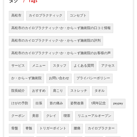
タグ
Tags
高松市
カイロプラクティック
コンセプト
高松市のカイロプラクティック･か・から～ず施術院の口コミ情報
高松市のカイロプラクティック･か・から～ず施術院の評判
高松市のカイロプラクティック･か・から～ず施術院のお客様の声
サービス
メニュー
スタッフ
よくある質問
アクセス
か・から～ず施術院
お問い合わせ
プライバシーポリシー
院長紹介
おすすめ
肩こり
ストレッチ
タオル
けがの予防
出張
首の痛み
姿勢改善
1周年記念
paypay
クーポン
美容
クレイ
喫茶
リニューアルオープン
骨盤
脊髄
トリガーポイント
腰痛
カイロプラクター