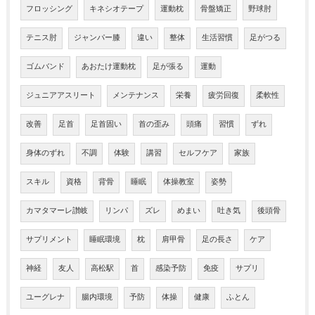
フロッシング
キネシオテープ
運動枕
骨盤矯正
野球肘
テニス肘
ジャンパー膝
違い
整体
生活習慣
足がつる
ゴムバンド
あおたけ運動枕
足が張る
運動
ジュニアアスリート
メンテナンス
栄養
疲労回復
柔軟性
改善
足首
足首固い
首の歪み
頭痛
習慣
ずれ
身体のずれ
不調
体験
講習
セルフケア
家族
スキル
資格
背骨
睡眠
体操教室
姿勢
カマタマーレ讃岐
リンパ
ズレ
めまい
吐き気
後頭骨
サプリメント
睡眠環境
枕
肩甲骨
足の長さ
ケア
神経
友人
高松駅
首
感染予防
免疫
サプリ
ユーグレナ
腸内環境
予防
体操
健康
ふとん