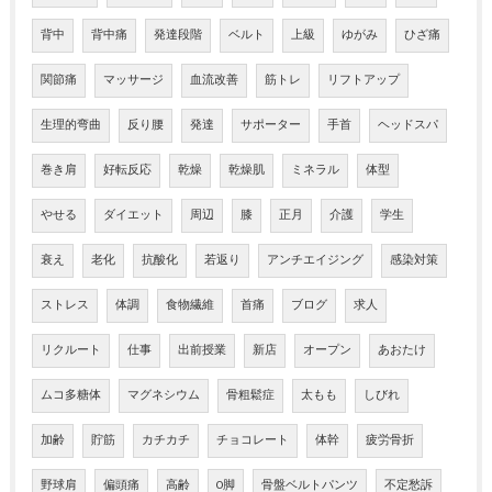
背中
背中痛
発達段階
ベルト
上級
ゆがみ
ひざ痛
関節痛
マッサージ
血流改善
筋トレ
リフトアップ
生理的弯曲
反り腰
発達
サポーター
手首
ヘッドスパ
巻き肩
好転反応
乾燥
乾燥肌
ミネラル
体型
やせる
ダイエット
周辺
膝
正月
介護
学生
衰え
老化
抗酸化
若返り
アンチエイジング
感染対策
ストレス
体調
食物繊維
首痛
ブログ
求人
リクルート
仕事
出前授業
新店
オープン
あおたけ
ムコ多糖体
マグネシウム
骨粗鬆症
太もも
しびれ
加齢
貯筋
カチカチ
チョコレート
体幹
疲労骨折
野球肩
偏頭痛
高齢
O脚
骨盤ベルトパンツ
不定愁訴