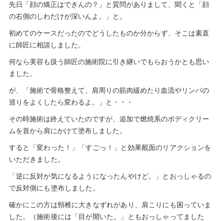
先日「顔の矯正はできんの？」と質問がありまして、聞くと「顔
の右側のしわだけが深いんよ。」と。
初めてのケースだったのでどうしたものか分からず、そこは素直
に師匠に相談しました。
何なら美容も扱う師匠の施術院に引き継いでもらおうかとも思い
ました。
が、「施術で骨格整えて、肩周りの筋肉緩めたり血流やリンパの
巡りをよくしたら変わるよ。」と・・・
その時施術は終えていたのですが、追加で燃焼系のボディクリー
ムを首から肩にかけて塗布しました。
すると「変わった！」「すごっ！」と効果覿面のリアクションを
いただきました。
「逆に反対が気になるようになったんやけど。」とおっしゃるの
で反対側にも塗布しました。
確かにこの方は頸椎に大きなずれがあり、肩こりにも困っていま
した。（施術後には「目が開いた。」ともおっしゃってました