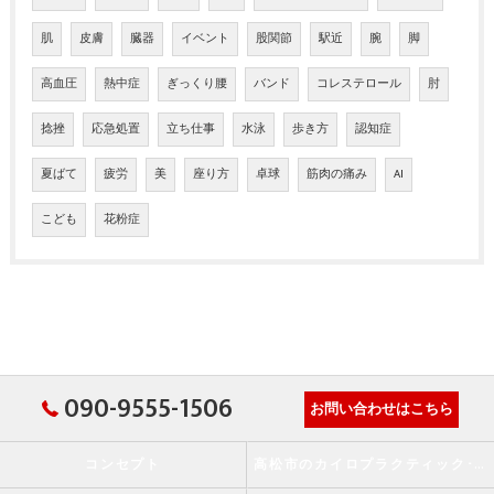
肌
皮膚
臓器
イベント
股関節
駅近
腕
脚
高血圧
熱中症
ぎっくり腰
バンド
コレステロール
肘
捻挫
応急処置
立ち仕事
水泳
歩き方
認知症
夏ばて
疲労
美
座り方
卓球
筋肉の痛み
AI
こども
花粉症
090-9555-1506
お問い合わせはこちら
コンセプト
高松市のカイロプラクティック･か・から～ず施術院の口コミ情報