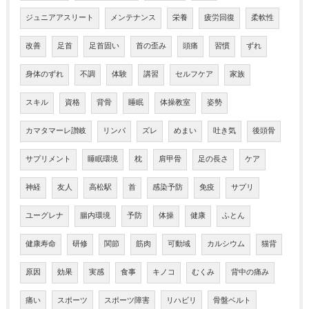
ジュニアアスリート
メンテナンス
栄養
疲労回復
柔軟性
改善
足首
足首固い
首の歪み
頭痛
習慣
ずれ
身体のずれ
不調
体験
講習
セルフケア
家族
スキル
資格
背骨
睡眠
体操教室
姿勢
カマタマーレ讃岐
リンパ
ズレ
めまい
吐き気
後頭骨
サプリメント
睡眠環境
枕
肩甲骨
足の長さ
ケア
神経
友人
高松駅
首
感染予防
免疫
サプリ
ユーグレナ
腸内環境
予防
体操
健康
ふとん
健康寿命
研修
関節
筋肉
可動域
カルシウム
猫背
原因
効果
実感
食事
キノコ
むくみ
背中の痛み
痛い
スポーツ
スポーツ障害
リハビリ
骨盤ベルト