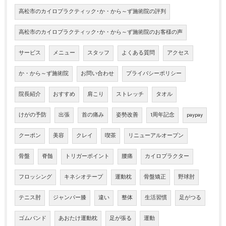
高松市のカイロプラクティック･か・から～ず施術院の評判
高松市のカイロプラクティック･か・から～ず施術院のお客様の声
サービス
メニュー
スタッフ
よくある質問
アクセス
か・から～ず施術院
お問い合わせ
プライバシーポリシー
院長紹介
おすすめ
肩こり
ストレッチ
タオル
けがの予防
出張
首の痛み
姿勢改善
1周年記念
paypay
クーポン
美容
クレイ
喫茶
リニューアルオープン
骨盤
脊髄
トリガーポイント
腰痛
カイロプラクター
フロッシング
キネシオテープ
運動枕
骨盤矯正
野球肘
テニス肘
ジャンパー膝
違い
整体
生活習慣
足がつる
ゴムバンド
あおたけ運動枕
足が張る
運動