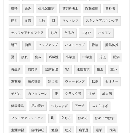
維持
歪み
生活習慣病
理学療法士
貯筋運動
高齢者
筋力
血流
しわ
目
マットレス
スキンケアスキンケア
セルフケアセルフケア
しみ
たるみ
にきび
ホルモン
矯正
仙骨
ヒップアップ
バストアップ
骨格
貯筋体操
夏
疲れ
痛み
巧緻性
小学生
中学生
冷え
肥満
長生き
前向き
健康管理
1級
運動習慣
検査
重い
左右差
膝の痛み
冷え性
ウォーキング
転倒
セミナー
子ども
カマタマーレ
腰
クラック音
けが
成人病
健康器具
足の疲れ
つちふまず
アーチ
ふくらはぎ
フットケアフットケア
足
立ち方
ほめ方
ほめてのばす
生涯学習
自律神経
勉強
幼児
扁平足
選挙
保険