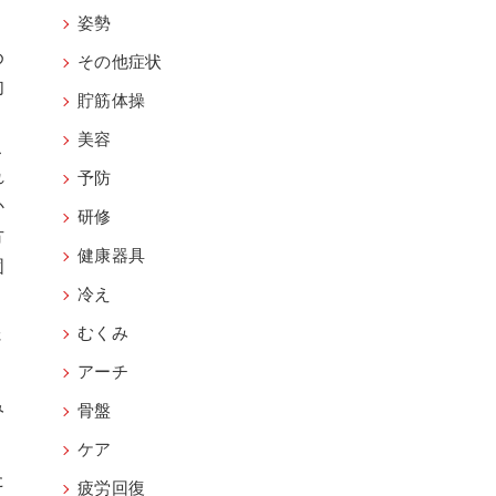
姿勢
め
その他症状
肉
貯筋体操
美容
こ
れ
予防
か
研修
方
健康器具
固
冷え
むくみ
さ
アーチ
み
骨盤
ケア
た
疲労回復