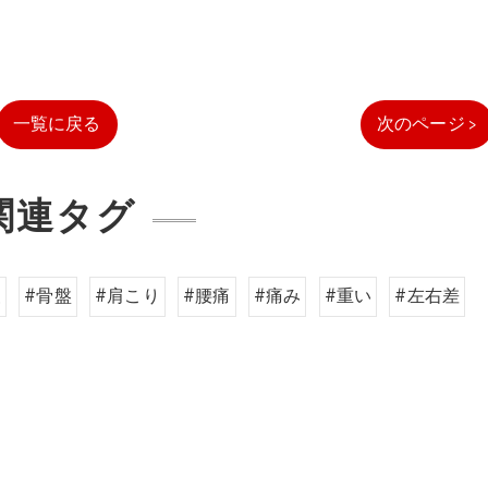
一覧に戻る
次のページ >
関連タグ
査
#骨盤
#肩こり
#腰痛
#痛み
#重い
#左右差