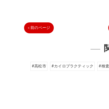
< 前のページ
#高松市
#カイロプラクティック
#検