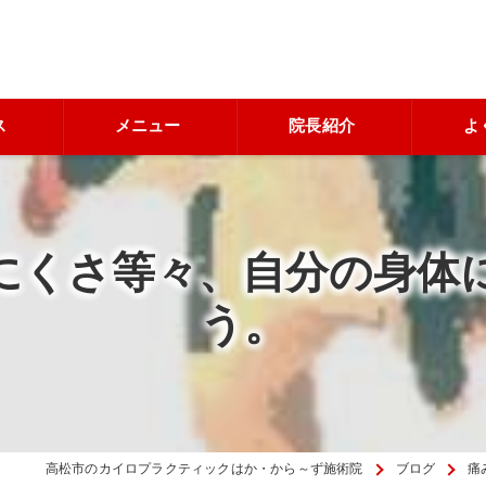
ス
メニュー
院長紹介
よ
にくさ等々、自分の身体
う。
高松市のカイロプラクティックはか・から～ず施術院
ブログ
痛