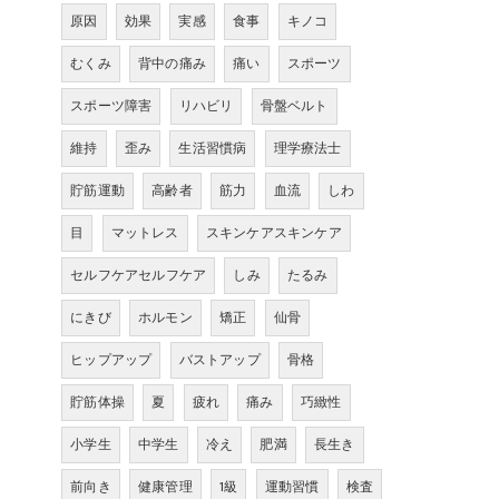
原因
効果
実感
食事
キノコ
むくみ
背中の痛み
痛い
スポーツ
スポーツ障害
リハビリ
骨盤ベルト
維持
歪み
生活習慣病
理学療法士
貯筋運動
高齢者
筋力
血流
しわ
目
マットレス
スキンケアスキンケア
セルフケアセルフケア
しみ
たるみ
にきび
ホルモン
矯正
仙骨
ヒップアップ
バストアップ
骨格
貯筋体操
夏
疲れ
痛み
巧緻性
小学生
中学生
冷え
肥満
長生き
前向き
健康管理
1級
運動習慣
検査