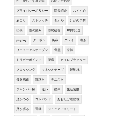
か・から～ず施術院
お問い合わせ
プライバシーポリシー
院長紹介
おすすめ
肩こり
ストレッチ
タオル
けがの予防
出張
首の痛み
姿勢改善
1周年記念
paypay
クーポン
美容
クレイ
喫茶
リニューアルオープン
骨盤
脊髄
トリガーポイント
腰痛
カイロプラクター
フロッシング
キネシオテープ
運動枕
骨盤矯正
野球肘
テニス肘
ジャンパー膝
違い
整体
生活習慣
足がつる
ゴムバンド
あおたけ運動枕
足が張る
運動
ジュニアアスリート