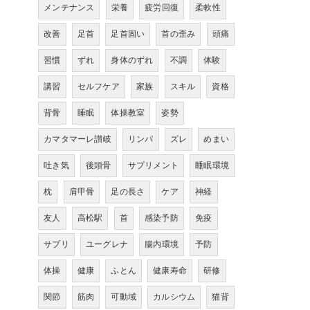
メンテナンス
栄養
疲労回復
柔軟性
改善
足首
足首固い
首の歪み
頭痛
習慣
ずれ
身体のずれ
不調
体験
講習
セルフケア
家族
スキル
資格
背骨
睡眠
体操教室
姿勢
カマタマーレ讃岐
リンパ
ズレ
めまい
吐き気
後頭骨
サプリメント
睡眠環境
枕
肩甲骨
足の長さ
ケア
神経
友人
高松駅
首
感染予防
免疫
サプリ
ユーグレナ
腸内環境
予防
体操
健康
ふとん
健康寿命
研修
関節
筋肉
可動域
カルシウム
猫背