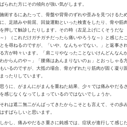
ばられた方にその傾向が強い気がします。
施術するにあたって、骨盤や背骨のずれや歪みを見つけるた
に、足踏みや前屈、回旋運動といった検査をしたり、骨や筋
を押して触診したりします。その時（左足上げにくそうだな
～）（これだけガチガチだったら痛いやろうな～）と感じた
とを尋ねるのですが、「いや、なんちゃでない。」と返事さ
る方が時々います。「肩こりやなったことないけんどんなん
わからんのや～」「腰痛はあんまりないのぉ」とおっしゃる
もいるのですが、大抵の場合、骨がずれたり筋肉が固く凝り
まったりしています。
思うに、がまんにがまんを重ねた結果、少々では痛みやだる
を感じなくなってしまっているのではないでしょうか。
それは遮二無二がんばってきたからこそとも言えて、その歩
はすばらしいと思います。
しかし、痛みやだるさ重さに鈍感では、症状が進行して感じ