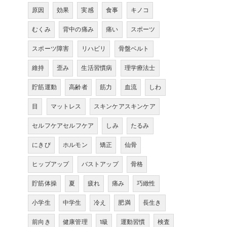
原因
効果
実感
食事
キノコ
むくみ
背中の痛み
痛い
スポーツ
スポーツ障害
リハビリ
骨盤ベルト
維持
歪み
生活習慣病
理学療法士
貯筋運動
高齢者
筋力
血流
しわ
目
マットレス
スキンケアスキンケア
セルフケアセルフケア
しみ
たるみ
にきび
ホルモン
矯正
仙骨
ヒップアップ
バストアップ
骨格
貯筋体操
夏
疲れ
痛み
巧緻性
小学生
中学生
冷え
肥満
長生き
前向き
健康管理
1級
運動習慣
検査