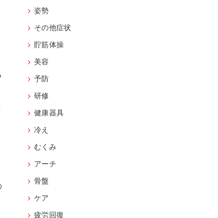
姿勢
その他症状
貯筋体操
美容
る
予防
研修
さ
健康器具
冷え
むくみ
アーチ
。
骨盤
の
ケア
疲労回復