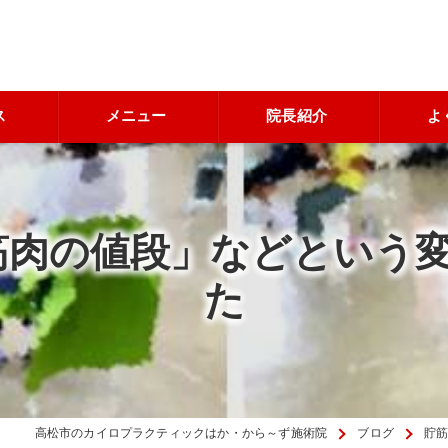
ス
メニュー
院長紹介
よ
筋肉の値段」などという
た
高松市のカイロプラクティックはか・から～ず施術院
ブログ
貯筋