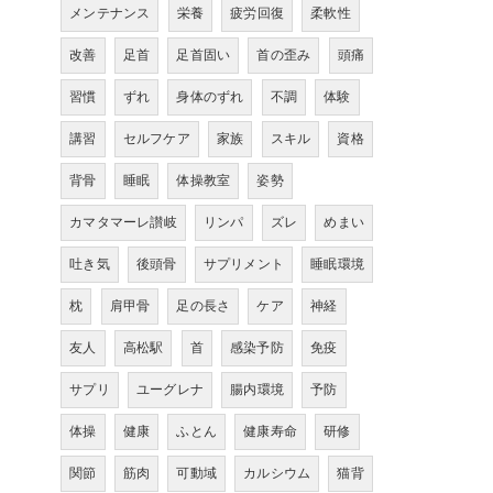
メンテナンス
栄養
疲労回復
柔軟性
改善
足首
足首固い
首の歪み
頭痛
習慣
ずれ
身体のずれ
不調
体験
講習
セルフケア
家族
スキル
資格
背骨
睡眠
体操教室
姿勢
カマタマーレ讃岐
リンパ
ズレ
めまい
吐き気
後頭骨
サプリメント
睡眠環境
枕
肩甲骨
足の長さ
ケア
神経
友人
高松駅
首
感染予防
免疫
サプリ
ユーグレナ
腸内環境
予防
体操
健康
ふとん
健康寿命
研修
関節
筋肉
可動域
カルシウム
猫背