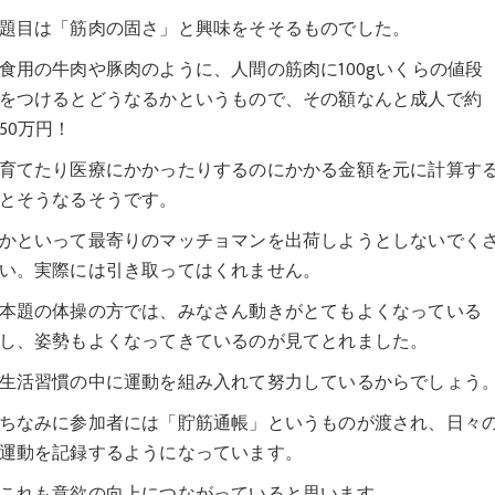
題目は「筋肉の固さ」と興味をそそるものでした。
食用の牛肉や豚肉のように、人間の筋肉に100gいくらの値段
をつけるとどうなるかというもので、その額なんと成人で約
50万円！
育てたり医療にかかったりするのにかかる金額を元に計算す
とそうなるそうです。
かといって最寄りのマッチョマンを出荷しようとしないでく
い。実際には引き取ってはくれません。
本題の体操の方では、みなさん動きがとてもよくなっている
し、姿勢もよくなってきているのが見てとれました。
生活習慣の中に運動を組み入れて努力しているからでしょう
ちなみに参加者には「貯筋通帳」というものが渡され、日々
運動を記録するようになっています。
これも意欲の向上につながっていると思います。