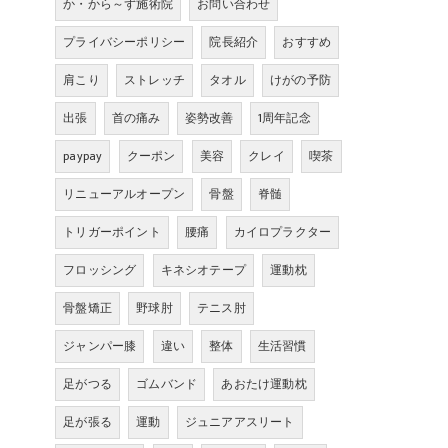
か・から～ず施術院
お問い合わせ
プライバシーポリシー
院長紹介
おすすめ
肩こり
ストレッチ
タオル
けがの予防
出張
首の痛み
姿勢改善
1周年記念
paypay
クーポン
美容
クレイ
喫茶
リニューアルオープン
骨盤
脊髄
トリガーポイント
腰痛
カイロプラクター
フロッシング
キネシオテープ
運動枕
骨盤矯正
野球肘
テニス肘
ジャンパー膝
違い
整体
生活習慣
足がつる
ゴムバンド
あおたけ運動枕
足が張る
運動
ジュニアアスリート