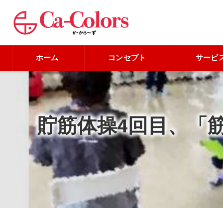
ホーム
コンセプト
サービ
貯筋体操4回目、「