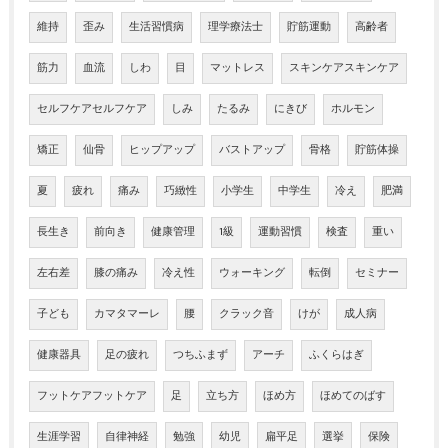
維持
歪み
生活習慣病
理学療法士
貯筋運動
高齢者
筋力
血流
しわ
目
マットレス
スキンケアスキンケア
セルフケアセルフケア
しみ
たるみ
にきび
ホルモン
矯正
仙骨
ヒップアップ
バストアップ
骨格
貯筋体操
夏
疲れ
痛み
巧緻性
小学生
中学生
冷え
肥満
長生き
前向き
健康管理
1級
運動習慣
検査
重い
左右差
膝の痛み
冷え性
ウォーキング
転倒
セミナー
子ども
カマタマーレ
腰
クラック音
けが
成人病
健康器具
足の疲れ
つちふまず
アーチ
ふくらはぎ
フットケアフットケア
足
立ち方
ほめ方
ほめてのばす
生涯学習
自律神経
勉強
幼児
扁平足
選挙
保険