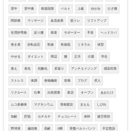
背中
背中痛
発達段階
ベルト
上級
ゆがみ
ひざ痛
関節痛
マッサージ
血流改善
筋トレ
リフトアップ
生理的弯曲
反り腰
発達
サポーター
手首
ヘッドスパ
巻き肩
好転反応
乾燥
乾燥肌
ミネラル
体型
やせる
ダイエット
周辺
膝
正月
介護
学生
衰え
老化
抗酸化
若返り
アンチエイジング
感染対策
ストレス
体調
食物繊維
首痛
ブログ
求人
リクルート
仕事
出前授業
新店
オープン
あおたけ
ムコ多糖体
マグネシウム
骨粗鬆症
太もも
しびれ
加齢
貯筋
カチカチ
チョコレート
体幹
疲労骨折
野球肩
偏頭痛
高齢
O脚
骨盤ベルトパンツ
不定愁訴