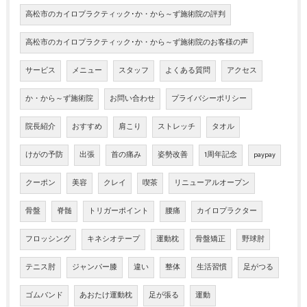
高松市のカイロプラクティック･か・から～ず施術院の評判
高松市のカイロプラクティック･か・から～ず施術院のお客様の声
サービス
メニュー
スタッフ
よくある質問
アクセス
か・から～ず施術院
お問い合わせ
プライバシーポリシー
院長紹介
おすすめ
肩こり
ストレッチ
タオル
けがの予防
出張
首の痛み
姿勢改善
1周年記念
paypay
クーポン
美容
クレイ
喫茶
リニューアルオープン
骨盤
脊髄
トリガーポイント
腰痛
カイロプラクター
フロッシング
キネシオテープ
運動枕
骨盤矯正
野球肘
テニス肘
ジャンパー膝
違い
整体
生活習慣
足がつる
ゴムバンド
あおたけ運動枕
足が張る
運動