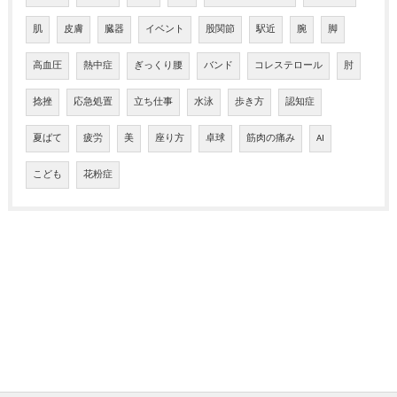
肌
皮膚
臓器
イベント
股関節
駅近
腕
脚
高血圧
熱中症
ぎっくり腰
バンド
コレステロール
肘
捻挫
応急処置
立ち仕事
水泳
歩き方
認知症
夏ばて
疲労
美
座り方
卓球
筋肉の痛み
AI
こども
花粉症