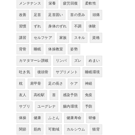
メンテナンス
栄養
疲労回復
柔軟性
改善
足首
足首固い
首の歪み
頭痛
習慣
ずれ
身体のずれ
不調
体験
講習
セルフケア
家族
スキル
資格
背骨
睡眠
体操教室
姿勢
カマタマーレ讃岐
リンパ
ズレ
めまい
吐き気
後頭骨
サプリメント
睡眠環境
枕
肩甲骨
足の長さ
ケア
神経
友人
高松駅
首
感染予防
免疫
サプリ
ユーグレナ
腸内環境
予防
体操
健康
ふとん
健康寿命
研修
関節
筋肉
可動域
カルシウム
猫背