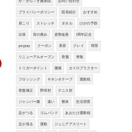
か・から～ず施術院
お問い合わせ
プライバシーポリシー
院長紹介
おすすめ
肩こり
ストレッチ
タオル
けがの予防
出張
首の痛み
姿勢改善
1周年記念
paypay
クーポン
美容
クレイ
喫茶
リニューアルオープン
骨盤
脊髄
トリガーポイント
腰痛
カイロプラクター
フロッシング
キネシオテープ
運動枕
骨盤矯正
野球肘
テニス肘
ジャンパー膝
違い
整体
生活習慣
足がつる
ゴムバンド
あおたけ運動枕
足が張る
運動
ジュニアアスリート