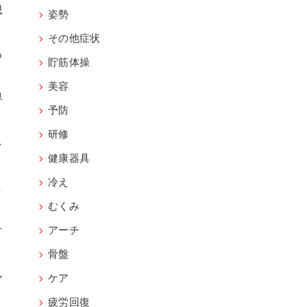
思
姿勢
その他症状
る
貯筋体操
美容
早
予防
研修
し
健康器具
冷え
ま
むくみ
そ
アーチ
骨盤
ん
ケア
疲労回復