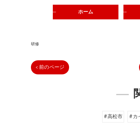
ホーム
研修
< 前のページ
#高松市
#カ