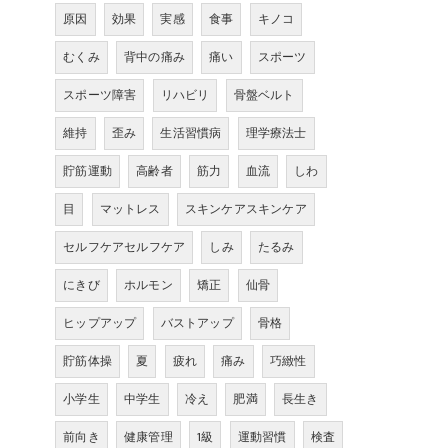
原因
効果
実感
食事
キノコ
むくみ
背中の痛み
痛い
スポーツ
スポーツ障害
リハビリ
骨盤ベルト
維持
歪み
生活習慣病
理学療法士
貯筋運動
高齢者
筋力
血流
しわ
目
マットレス
スキンケアスキンケア
セルフケアセルフケア
しみ
たるみ
にきび
ホルモン
矯正
仙骨
ヒップアップ
バストアップ
骨格
貯筋体操
夏
疲れ
痛み
巧緻性
小学生
中学生
冷え
肥満
長生き
前向き
健康管理
1級
運動習慣
検査