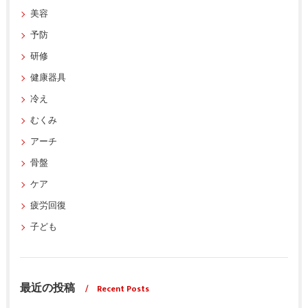
美容
予防
研修
健康器具
冷え
むくみ
アーチ
骨盤
ケア
疲労回復
子ども
最近の投稿
Recent Posts