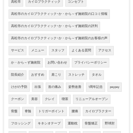
高松市
カイロプラクティック
コンセプト
高松市のカイロプラクティック･か・から～ず施術院の口コミ情報
高松市のカイロプラクティック･か・から～ず施術院の評判
高松市のカイロプラクティック･か・から～ず施術院のお客様の声
サービス
メニュー
スタッフ
よくある質問
アクセス
か・から～ず施術院
お問い合わせ
プライバシーポリシー
院長紹介
おすすめ
肩こり
ストレッチ
タオル
けがの予防
出張
首の痛み
姿勢改善
1周年記念
paypay
クーポン
美容
クレイ
喫茶
リニューアルオープン
骨盤
脊髄
トリガーポイント
腰痛
カイロプラクター
フロッシング
キネシオテープ
運動枕
骨盤矯正
野球肘