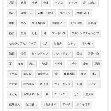
原因
効果
実感
食事
キノコ
むくみ
背中の痛み
痛い
スポーツ
スポーツ障害
リハビリ
骨盤ベルト
維持
歪み
生活習慣病
理学療法士
貯筋運動
高齢者
筋力
血流
しわ
目
マットレス
スキンケアスキンケア
セルフケアセルフケア
しみ
たるみ
にきび
ホルモン
矯正
仙骨
ヒップアップ
バストアップ
骨格
貯筋体操
夏
疲れ
痛み
巧緻性
小学生
中学生
冷え
肥満
長生き
前向き
健康管理
1級
運動習慣
検査
重い
左右差
膝の痛み
冷え性
ウォーキング
転倒
セミナー
子ども
カマタマーレ
腰
クラック音
けが
成人病
健康器具
足の疲れ
つちふまず
アーチ
ふくらはぎ