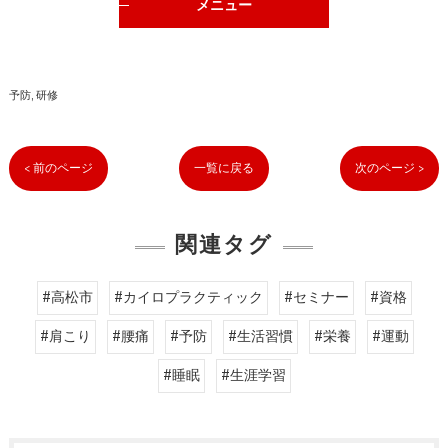
メニュー
予防
研修
< 前のページ
一覧に戻る
次のページ >
関連タグ
#高松市
#カイロプラクティック
#セミナー
#資格
#肩こり
#腰痛
#予防
#生活習慣
#栄養
#運動
#睡眠
#生涯学習