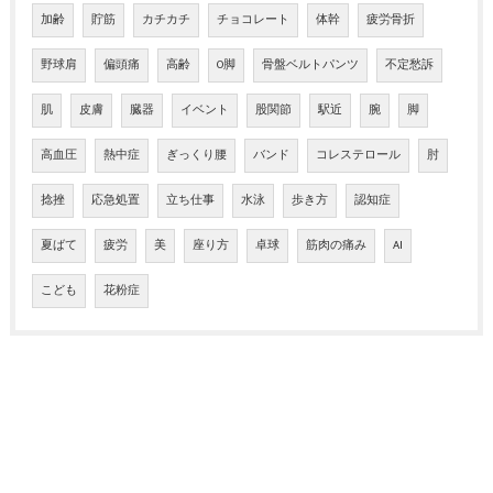
加齢
貯筋
カチカチ
チョコレート
体幹
疲労骨折
野球肩
偏頭痛
高齢
O脚
骨盤ベルトパンツ
不定愁訴
肌
皮膚
臓器
イベント
股関節
駅近
腕
脚
高血圧
熱中症
ぎっくり腰
バンド
コレステロール
肘
捻挫
応急処置
立ち仕事
水泳
歩き方
認知症
夏ばて
疲労
美
座り方
卓球
筋肉の痛み
AI
こども
花粉症