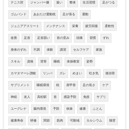
テニス肘
ジャンパー膝
違い
整体
生活習慣
足がつる
ゴムバンド
あおたけ運動枕
足が張る
運動
ジュニアアスリート
メンテナンス
栄養
疲労回復
柔軟性
改善
足首
足首固い
首の歪み
頭痛
習慣
ずれ
身体のずれ
不調
体験
講習
セルフケア
家族
スキル
資格
背骨
睡眠
体操教室
姿勢
カマタマーレ讃岐
リンパ
ズレ
めまい
吐き気
後頭骨
サプリメント
睡眠環境
枕
肩甲骨
足の長さ
ケア
神経
友人
高松駅
首
感染予防
免疫
サプリ
ユーグレナ
腸内環境
予防
体操
健康
ふとん
健康寿命
研修
関節
筋肉
可動域
カルシウム
猫背