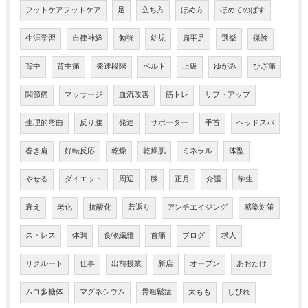
フットケアフットケア
足
立ち方
ほめ方
ほめてのばす
生涯学習
自律神経
勉強
幼児
扁平足
選挙
保険
背中
背中痛
発達段階
ベルト
上級
ゆがみ
ひざ痛
関節痛
マッサージ
血流改善
筋トレ
リフトアップ
生理的弯曲
反り腰
発達
サポーター
手首
ヘッドスパ
巻き肩
好転反応
乾燥
乾燥肌
ミネラル
体型
やせる
ダイエット
周辺
膝
正月
介護
学生
衰え
老化
抗酸化
若返り
アンチエイジング
感染対策
ストレス
体調
食物繊維
首痛
ブログ
求人
リクルート
仕事
出前授業
新店
オープン
あおたけ
ムコ多糖体
マグネシウム
骨粗鬆症
太もも
しびれ