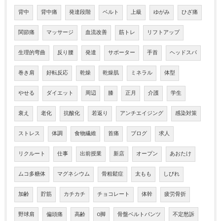
背中
背中痛
発達段階
ベルト
上級
ゆがみ
ひざ痛
関節痛
マッサージ
血流改善
筋トレ
リフトアップ
生理的弯曲
反り腰
発達
サポーター
手首
ヘッドスパ
巻き肩
好転反応
乾燥
乾燥肌
ミネラル
体型
やせる
ダイエット
周辺
膝
正月
介護
学生
衰え
老化
抗酸化
若返り
アンチエイジング
感染対策
ストレス
体調
食物繊維
首痛
ブログ
求人
リクルート
仕事
出前授業
新店
オープン
あおたけ
ムコ多糖体
マグネシウム
骨粗鬆症
太もも
しびれ
加齢
貯筋
カチカチ
チョコレート
体幹
疲労骨折
野球肩
偏頭痛
高齢
O脚
骨盤ベルトパンツ
不定愁訴