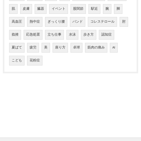
肌
皮膚
臓器
イベント
股関節
駅近
腕
脚
高血圧
熱中症
ぎっくり腰
バンド
コレステロール
肘
捻挫
応急処置
立ち仕事
水泳
歩き方
認知症
夏ばて
疲労
美
座り方
卓球
筋肉の痛み
AI
こども
花粉症