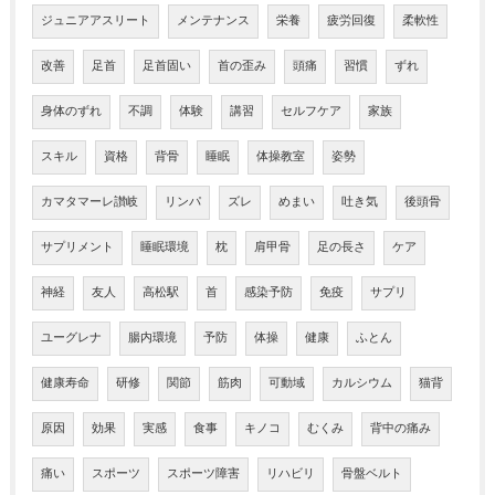
ジュニアアスリート
メンテナンス
栄養
疲労回復
柔軟性
改善
足首
足首固い
首の歪み
頭痛
習慣
ずれ
身体のずれ
不調
体験
講習
セルフケア
家族
スキル
資格
背骨
睡眠
体操教室
姿勢
カマタマーレ讃岐
リンパ
ズレ
めまい
吐き気
後頭骨
サプリメント
睡眠環境
枕
肩甲骨
足の長さ
ケア
神経
友人
高松駅
首
感染予防
免疫
サプリ
ユーグレナ
腸内環境
予防
体操
健康
ふとん
健康寿命
研修
関節
筋肉
可動域
カルシウム
猫背
原因
効果
実感
食事
キノコ
むくみ
背中の痛み
痛い
スポーツ
スポーツ障害
リハビリ
骨盤ベルト