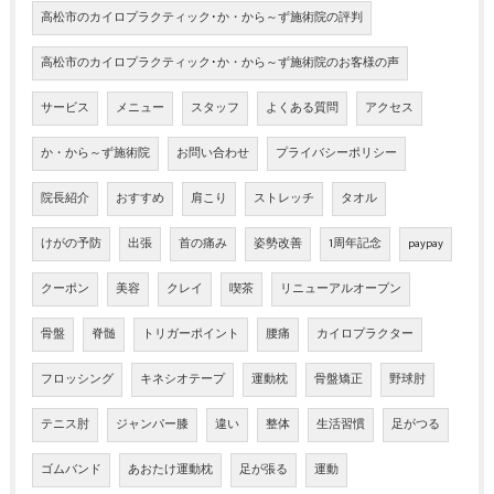
高松市のカイロプラクティック･か・から～ず施術院の評判
高松市のカイロプラクティック･か・から～ず施術院のお客様の声
サービス
メニュー
スタッフ
よくある質問
アクセス
か・から～ず施術院
お問い合わせ
プライバシーポリシー
院長紹介
おすすめ
肩こり
ストレッチ
タオル
けがの予防
出張
首の痛み
姿勢改善
1周年記念
paypay
クーポン
美容
クレイ
喫茶
リニューアルオープン
骨盤
脊髄
トリガーポイント
腰痛
カイロプラクター
フロッシング
キネシオテープ
運動枕
骨盤矯正
野球肘
テニス肘
ジャンパー膝
違い
整体
生活習慣
足がつる
ゴムバンド
あおたけ運動枕
足が張る
運動