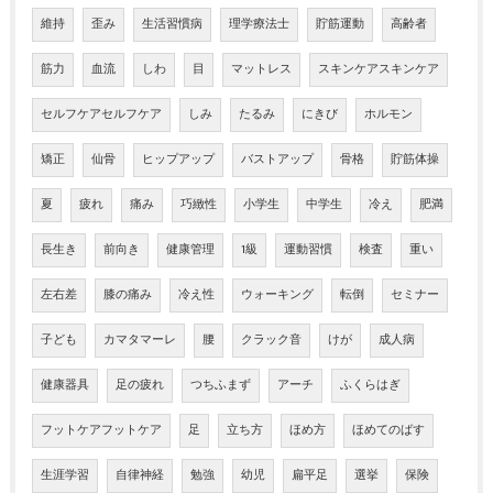
維持
歪み
生活習慣病
理学療法士
貯筋運動
高齢者
筋力
血流
しわ
目
マットレス
スキンケアスキンケア
セルフケアセルフケア
しみ
たるみ
にきび
ホルモン
矯正
仙骨
ヒップアップ
バストアップ
骨格
貯筋体操
夏
疲れ
痛み
巧緻性
小学生
中学生
冷え
肥満
長生き
前向き
健康管理
1級
運動習慣
検査
重い
左右差
膝の痛み
冷え性
ウォーキング
転倒
セミナー
子ども
カマタマーレ
腰
クラック音
けが
成人病
健康器具
足の疲れ
つちふまず
アーチ
ふくらはぎ
フットケアフットケア
足
立ち方
ほめ方
ほめてのばす
生涯学習
自律神経
勉強
幼児
扁平足
選挙
保険