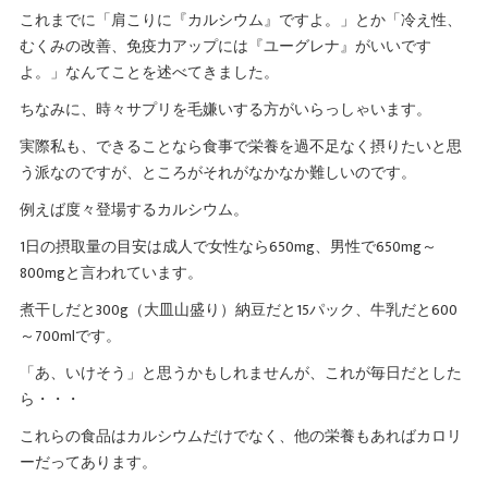
これまでに「肩こりに『カルシウム』ですよ。」とか「冷え性、
むくみの改善、免疫力アップには『ユーグレナ』がいいです
よ。」なんてことを述べてきました。
ちなみに、時々サプリを毛嫌いする方がいらっしゃいます。
実際私も、できることなら食事で栄養を過不足なく摂りたいと思
う派なのですが、ところがそれがなかなか難しいのです。
例えば度々登場するカルシウム。
1日の摂取量の目安は成人で女性なら650mg、男性で650mg～
800mgと言われています。
煮干しだと300g（大皿山盛り）納豆だと15パック、牛乳だと600
～700mlです。
「あ、いけそう」と思うかもしれませんが、これが毎日だとした
ら・・・
これらの食品はカルシウムだけでなく、他の栄養もあればカロリ
ーだってあります。