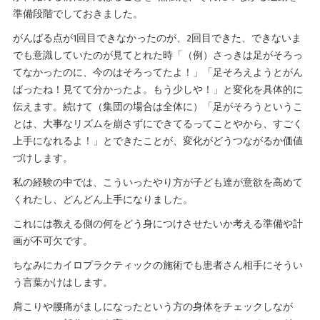
準備段階でしておきました。
がんばる点が1回目できなかったのが、2回目できた、できないま
でも意識していたのが見てとれた時「（例）さっきは足がそろっ
てなかったのに、今のはそろってたよ！」「足そろえようとがん
ばったね！見てて分かったよ。もう少しや！」と変化を具体的に
伝えます。続けて（集団の場合は全体に）「足がそろうというこ
とは、大事なリズムを崩さずにできてるってことやから、すごく
上手になれるよ！」とできたことが、変化がどうつながるか価値
づけします。
私の経験の中では、こういったやり方が子ども達が意欲を高めて
くれたし、どんどん上手になりました。
これには教える側の何をどう身につけさせたいか考える準備や計
画が不可欠です。
ちなみにカイロプラクティックの施術でも患者さん相手にそうい
う言葉かけはします。
肩こりや腰痛がましになったという方の身体をチェックしなが