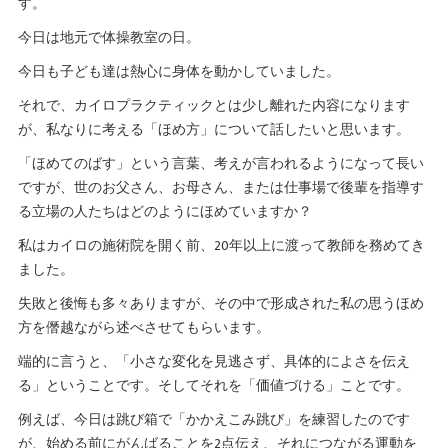
す。
今日は地元で体操教室の日。
今日も子ども達は熱心に身体を動かしていました。
それで、カイロプラクティックとは少し離れた内容になります
が、私なりに考える「ほめ方」について話したいと思います。
「ほめてのばす」という言葉、考えが言われるようになって長い
ですが、世のお父さん、お母さん、または仕事場で後輩を指導す
る立場の人たちはどのようにほめていますか？
私はカイロの施術院を開く前、20年以上に渡って教師を務めてき
ました。
失敗と後悔も多々ありますが、その中で形成された私の思うほめ
方を僭越ながら述べさせてもらいます。
端的に言うと、「小さな変化を見逃さず、具体的によさを伝え
る」ということです。そしてそれを「価値づける」ことです。
例えば、今日は跳び箱で「かかえこみ跳び」を練習したのです
が、始める前にがんばることを2点伝え、それにつながる運動を