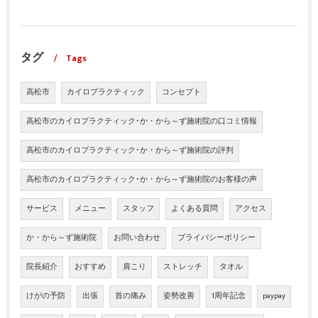
タグ
Tags
高松市
カイロプラクティック
コンセプト
高松市のカイロプラクティック･か・から～ず施術院の口コミ情報
高松市のカイロプラクティック･か・から～ず施術院の評判
高松市のカイロプラクティック･か・から～ず施術院のお客様の声
サービス
メニュー
スタッフ
よくある質問
アクセス
か・から～ず施術院
お問い合わせ
プライバシーポリシー
院長紹介
おすすめ
肩こり
ストレッチ
タオル
けがの予防
出張
首の痛み
姿勢改善
1周年記念
paypay