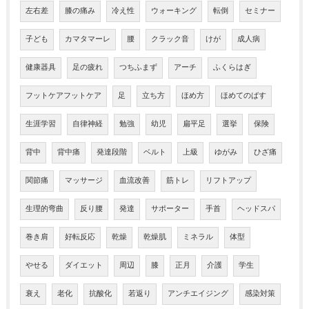
左右差
膝の痛み
冷え性
ウォーキング
転倒
セミナー
子ども
カマタマーレ
腰
クラック音
けが
成人病
健康器具
足の疲れ
つちふまず
アーチ
ふくらはぎ
フットケアフットケア
足
立ち方
ほめ方
ほめてのばす
生涯学習
自律神経
勉強
幼児
扁平足
選挙
保険
背中
背中痛
発達段階
ベルト
上級
ゆがみ
ひざ痛
関節痛
マッサージ
血流改善
筋トレ
リフトアップ
生理的弯曲
反り腰
発達
サポーター
手首
ヘッドスパ
巻き肩
好転反応
乾燥
乾燥肌
ミネラル
体型
やせる
ダイエット
周辺
膝
正月
介護
学生
衰え
老化
抗酸化
若返り
アンチエイジング
感染対策