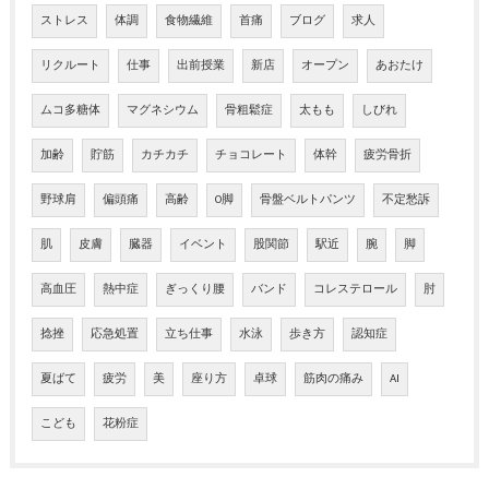
ストレス
体調
食物繊維
首痛
ブログ
求人
リクルート
仕事
出前授業
新店
オープン
あおたけ
ムコ多糖体
マグネシウム
骨粗鬆症
太もも
しびれ
加齢
貯筋
カチカチ
チョコレート
体幹
疲労骨折
野球肩
偏頭痛
高齢
O脚
骨盤ベルトパンツ
不定愁訴
肌
皮膚
臓器
イベント
股関節
駅近
腕
脚
高血圧
熱中症
ぎっくり腰
バンド
コレステロール
肘
捻挫
応急処置
立ち仕事
水泳
歩き方
認知症
夏ばて
疲労
美
座り方
卓球
筋肉の痛み
AI
こども
花粉症