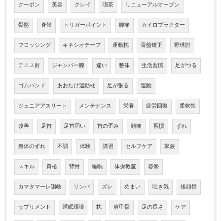
クーポン
美容
クレイ
喫茶
リニューアルオープン
骨盤
脊髄
トリガーポイント
腰痛
カイロプラクター
フロッシング
キネシオテープ
運動枕
骨盤矯正
野球肘
テニス肘
ジャンパー膝
違い
整体
生活習慣
足がつる
ゴムバンド
あおたけ運動枕
足が張る
運動
ジュニアアスリート
メンテナンス
栄養
疲労回復
柔軟性
改善
足首
足首固い
首の歪み
頭痛
習慣
ずれ
身体のずれ
不調
体験
講習
セルフケア
家族
スキル
資格
背骨
睡眠
体操教室
姿勢
カマタマーレ讃岐
リンパ
ズレ
めまい
吐き気
後頭骨
サプリメント
睡眠環境
枕
肩甲骨
足の長さ
ケア