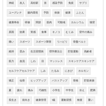
神経
友人
高松駅
首
感染予防
免疫
サプリ
ユーグレナ
腸内環境
予防
体操
健康
ふとん
健康寿命
研修
関節
筋肉
可動域
カルシウム
猫背
原因
効果
実感
食事
キノコ
むくみ
背中の痛み
痛い
スポーツ
スポーツ障害
リハビリ
骨盤ベルト
維持
歪み
生活習慣病
理学療法士
貯筋運動
高齢者
筋力
血流
しわ
目
マットレス
スキンケアスキンケア
セルフケアセルフケア
しみ
たるみ
にきび
ホルモン
矯正
仙骨
ヒップアップ
バストアップ
骨格
貯筋体操
夏
疲れ
痛み
巧緻性
小学生
中学生
冷え
肥満
長生き
前向き
健康管理
1級
運動習慣
検査
重い