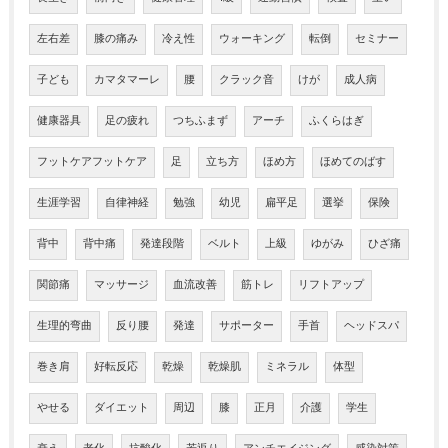
左右差
膝の痛み
冷え性
ウォーキング
転倒
セミナー
子ども
カマタマーレ
腰
クラック音
けが
成人病
健康器具
足の疲れ
つちふまず
アーチ
ふくらはぎ
フットケアフットケア
足
立ち方
ほめ方
ほめてのばす
生涯学習
自律神経
勉強
幼児
扁平足
選挙
保険
背中
背中痛
発達段階
ベルト
上級
ゆがみ
ひざ痛
関節痛
マッサージ
血流改善
筋トレ
リフトアップ
生理的弯曲
反り腰
発達
サポーター
手首
ヘッドスパ
巻き肩
好転反応
乾燥
乾燥肌
ミネラル
体型
やせる
ダイエット
周辺
膝
正月
介護
学生