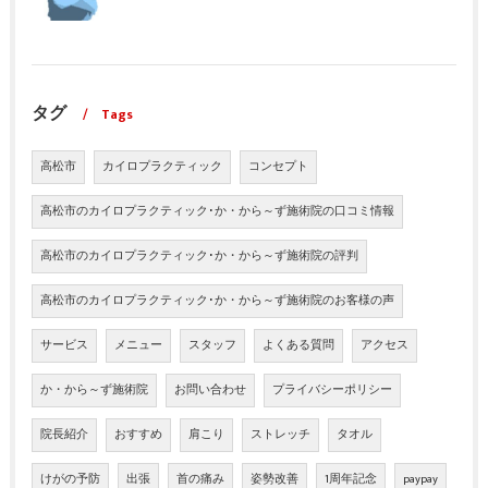
タグ
Tags
高松市
カイロプラクティック
コンセプト
高松市のカイロプラクティック･か・から～ず施術院の口コミ情報
高松市のカイロプラクティック･か・から～ず施術院の評判
高松市のカイロプラクティック･か・から～ず施術院のお客様の声
サービス
メニュー
スタッフ
よくある質問
アクセス
か・から～ず施術院
お問い合わせ
プライバシーポリシー
院長紹介
おすすめ
肩こり
ストレッチ
タオル
けがの予防
出張
首の痛み
姿勢改善
1周年記念
paypay