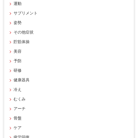
運動
サプリメント
姿勢
その他症状
貯筋体操
美容
予防
研修
健康器具
冷え
むくみ
アーチ
骨盤
ケア
疲労回復