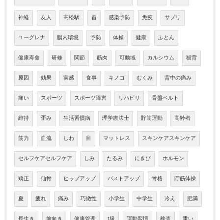
神経
友人
高松駅
首
感染予防
免疫
サプリ
ユーグレナ
腸内環境
予防
体操
健康
ふとん
健康寿命
研修
関節
筋肉
可動域
カルシウム
猫背
原因
効果
実感
食事
キノコ
むくみ
背中の痛み
痛い
スポーツ
スポーツ障害
リハビリ
骨盤ベルト
維持
歪み
生活習慣病
理学療法士
貯筋運動
高齢者
筋力
血流
しわ
目
マットレス
スキンケアスキンケア
セルフケアセルフケア
しみ
たるみ
にきび
ホルモン
矯正
仙骨
ヒップアップ
バストアップ
骨格
貯筋体操
夏
疲れ
痛み
巧緻性
小学生
中学生
冷え
肥満
長生き
前向き
健康管理
1級
運動習慣
検査
重い