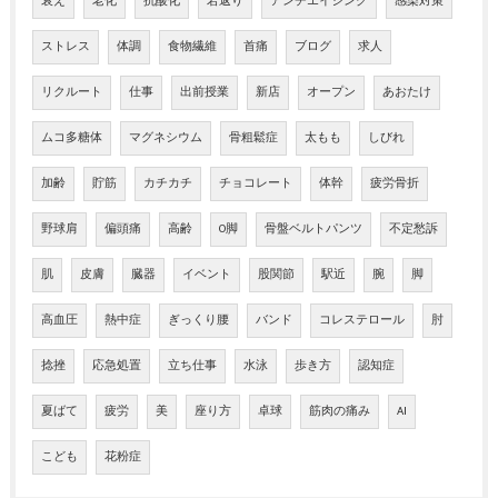
衰え
老化
抗酸化
若返り
アンチエイジング
感染対策
ストレス
体調
食物繊維
首痛
ブログ
求人
リクルート
仕事
出前授業
新店
オープン
あおたけ
ムコ多糖体
マグネシウム
骨粗鬆症
太もも
しびれ
加齢
貯筋
カチカチ
チョコレート
体幹
疲労骨折
野球肩
偏頭痛
高齢
O脚
骨盤ベルトパンツ
不定愁訴
肌
皮膚
臓器
イベント
股関節
駅近
腕
脚
高血圧
熱中症
ぎっくり腰
バンド
コレステロール
肘
捻挫
応急処置
立ち仕事
水泳
歩き方
認知症
夏ばて
疲労
美
座り方
卓球
筋肉の痛み
AI
こども
花粉症