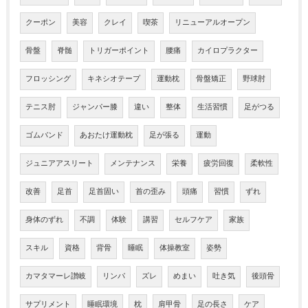
クーポン
美容
クレイ
喫茶
リニューアルオープン
骨盤
脊髄
トリガーポイント
腰痛
カイロプラクター
フロッシング
キネシオテープ
運動枕
骨盤矯正
野球肘
テニス肘
ジャンパー膝
違い
整体
生活習慣
足がつる
ゴムバンド
あおたけ運動枕
足が張る
運動
ジュニアアスリート
メンテナンス
栄養
疲労回復
柔軟性
改善
足首
足首固い
首の歪み
頭痛
習慣
ずれ
身体のずれ
不調
体験
講習
セルフケア
家族
スキル
資格
背骨
睡眠
体操教室
姿勢
カマタマーレ讃岐
リンパ
ズレ
めまい
吐き気
後頭骨
サプリメント
睡眠環境
枕
肩甲骨
足の長さ
ケア