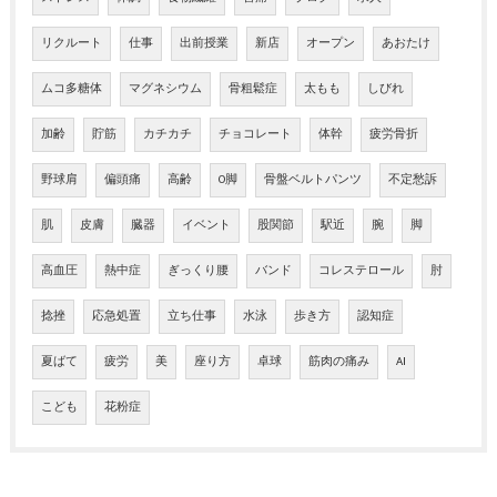
リクルート
仕事
出前授業
新店
オープン
あおたけ
ムコ多糖体
マグネシウム
骨粗鬆症
太もも
しびれ
加齢
貯筋
カチカチ
チョコレート
体幹
疲労骨折
野球肩
偏頭痛
高齢
O脚
骨盤ベルトパンツ
不定愁訴
肌
皮膚
臓器
イベント
股関節
駅近
腕
脚
高血圧
熱中症
ぎっくり腰
バンド
コレステロール
肘
捻挫
応急処置
立ち仕事
水泳
歩き方
認知症
夏ばて
疲労
美
座り方
卓球
筋肉の痛み
AI
こども
花粉症