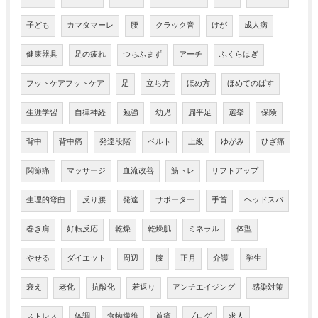
子ども
カマタマーレ
腰
クラック音
けが
成人病
健康器具
足の疲れ
つちふまず
アーチ
ふくらはぎ
フットケアフットケア
足
立ち方
ほめ方
ほめてのばす
生涯学習
自律神経
勉強
幼児
扁平足
選挙
保険
背中
背中痛
発達段階
ベルト
上級
ゆがみ
ひざ痛
関節痛
マッサージ
血流改善
筋トレ
リフトアップ
生理的弯曲
反り腰
発達
サポーター
手首
ヘッドスパ
巻き肩
好転反応
乾燥
乾燥肌
ミネラル
体型
やせる
ダイエット
周辺
膝
正月
介護
学生
衰え
老化
抗酸化
若返り
アンチエイジング
感染対策
ストレス
体調
食物繊維
首痛
ブログ
求人