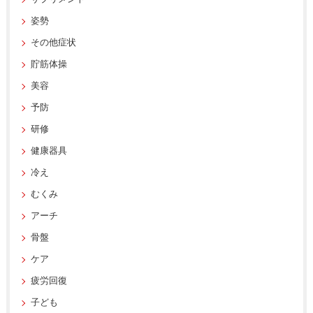
姿勢
その他症状
貯筋体操
美容
予防
研修
健康器具
冷え
むくみ
アーチ
骨盤
ケア
疲労回復
子ども