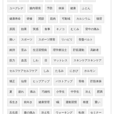
ユーグレナ
腸内環境
予防
体操
健康
ふとん
健康寿命
研修
関節
筋肉
可動域
カルシウム
猫背
原因
効果
実感
食事
キノコ
むくみ
背中の痛み
痛い
スポーツ
スポーツ障害
リハビリ
骨盤ベルト
維持
歪み
生活習慣病
理学療法士
貯筋運動
高齢者
筋力
血流
しわ
目
マットレス
スキンケアスキンケア
セルフケアセルフケア
しみ
たるみ
にきび
ホルモン
矯正
仙骨
ヒップアップ
バストアップ
骨格
貯筋体操
夏
疲れ
痛み
巧緻性
小学生
中学生
冷え
肥満
長生き
前向き
健康管理
1級
運動習慣
検査
重い
左右差
膝の痛み
冷え性
ウォーキング
転倒
セミナー