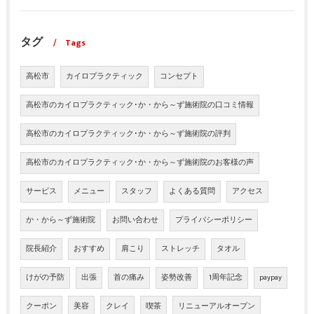
タグ
Tags
高松市
カイロプラクティック
コンセプト
高松市のカイロプラクティック･か・から～ず施術院の口コミ情報
高松市のカイロプラクティック･か・から～ず施術院の評判
高松市のカイロプラクティック･か・から～ず施術院のお客様の声
サービス
メニュー
スタッフ
よくある質問
アクセス
か・から～ず施術院
お問い合わせ
プライバシーポリシー
院長紹介
おすすめ
肩こり
ストレッチ
タオル
けがの予防
出張
首の痛み
姿勢改善
1周年記念
paypay
クーポン
美容
クレイ
喫茶
リニューアルオープン