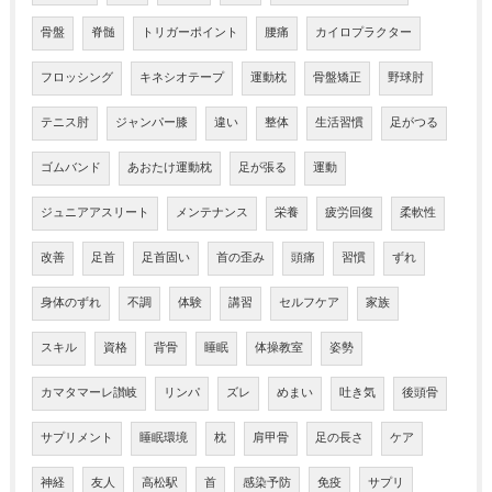
骨盤
脊髄
トリガーポイント
腰痛
カイロプラクター
フロッシング
キネシオテープ
運動枕
骨盤矯正
野球肘
テニス肘
ジャンパー膝
違い
整体
生活習慣
足がつる
ゴムバンド
あおたけ運動枕
足が張る
運動
ジュニアアスリート
メンテナンス
栄養
疲労回復
柔軟性
改善
足首
足首固い
首の歪み
頭痛
習慣
ずれ
身体のずれ
不調
体験
講習
セルフケア
家族
スキル
資格
背骨
睡眠
体操教室
姿勢
カマタマーレ讃岐
リンパ
ズレ
めまい
吐き気
後頭骨
サプリメント
睡眠環境
枕
肩甲骨
足の長さ
ケア
神経
友人
高松駅
首
感染予防
免疫
サプリ