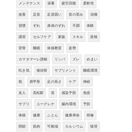
メンテナンス
栄養
疲労回復
柔軟性
改善
足首
足首固い
首の歪み
頭痛
習慣
ずれ
身体のずれ
不調
体験
講習
セルフケア
家族
スキル
資格
背骨
睡眠
体操教室
姿勢
カマタマーレ讃岐
リンパ
ズレ
めまい
吐き気
後頭骨
サプリメント
睡眠環境
枕
肩甲骨
足の長さ
ケア
神経
友人
高松駅
首
感染予防
免疫
サプリ
ユーグレナ
腸内環境
予防
体操
健康
ふとん
健康寿命
研修
関節
筋肉
可動域
カルシウム
猫背