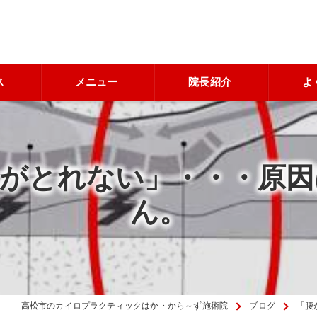
ス
メニュー
院長紹介
よ
れがとれない」・・・原因
ん。
高松市のカイロプラクティックはか・から～ず施術院
ブログ
「腰