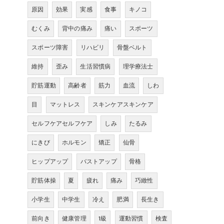
原因
効果
実感
食事
キノコ
むくみ
背中の痛み
痛い
スポーツ
スポーツ障害
リハビリ
骨盤ベルト
維持
歪み
生活習慣病
理学療法士
貯筋運動
高齢者
筋力
血流
しわ
目
マットレス
スキンケアスキンケア
セルフケアセルフケア
しみ
たるみ
にきび
ホルモン
矯正
仙骨
ヒップアップ
バストアップ
骨格
貯筋体操
夏
疲れ
痛み
巧緻性
小学生
中学生
冷え
肥満
長生き
前向き
健康管理
1級
運動習慣
検査