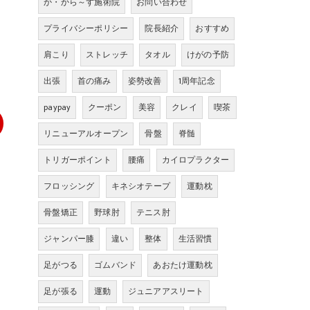
か・から～ず施術院
お問い合わせ
プライバシーポリシー
院長紹介
おすすめ
肩こり
ストレッチ
タオル
けがの予防
出張
首の痛み
姿勢改善
1周年記念
paypay
クーポン
美容
クレイ
喫茶
リニューアルオープン
骨盤
脊髄
トリガーポイント
腰痛
カイロプラクター
フロッシング
キネシオテープ
運動枕
骨盤矯正
野球肘
テニス肘
ジャンパー膝
違い
整体
生活習慣
足がつる
ゴムバンド
あおたけ運動枕
足が張る
運動
ジュニアアスリート