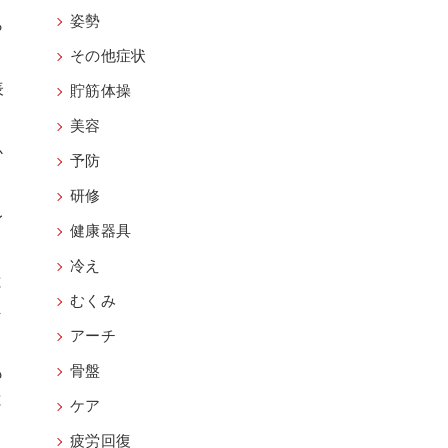
姿勢
ら
その他症状
表
貯筋体操
美容
か
予防
研修
レ
健康器具
冷え
と
むくみ
ま
アーチ
も
骨盤
と
ケア
疲労回復