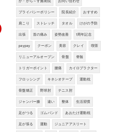
か・から～ず施術院
お問い合わせ
プライバシーポリシー
院長紹介
おすすめ
肩こり
ストレッチ
タオル
けがの予防
出張
首の痛み
姿勢改善
1周年記念
paypay
クーポン
美容
クレイ
喫茶
リニューアルオープン
骨盤
脊髄
トリガーポイント
腰痛
カイロプラクター
フロッシング
キネシオテープ
運動枕
骨盤矯正
野球肘
テニス肘
ジャンパー膝
違い
整体
生活習慣
足がつる
ゴムバンド
あおたけ運動枕
足が張る
運動
ジュニアアスリート