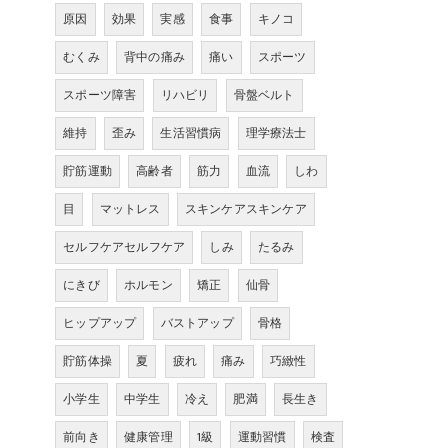
原因
効果
実感
食事
キノコ
むくみ
背中の痛み
痛い
スポーツ
スポーツ障害
リハビリ
骨盤ベルト
維持
歪み
生活習慣病
理学療法士
貯筋運動
高齢者
筋力
血流
しわ
目
マットレス
スキンケアスキンケア
セルフケアセルフケア
しみ
たるみ
にきび
ホルモン
矯正
仙骨
ヒップアップ
バストアップ
骨格
貯筋体操
夏
疲れ
痛み
巧緻性
小学生
中学生
冷え
肥満
長生き
前向き
健康管理
1級
運動習慣
検査