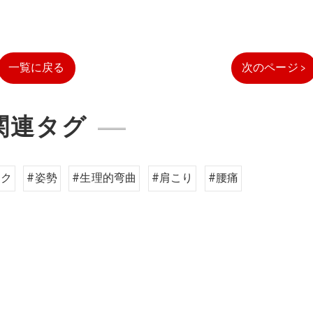
一覧に戻る
次のページ >
関連タグ
ック
#姿勢
#生理的弯曲
#肩こり
#腰痛