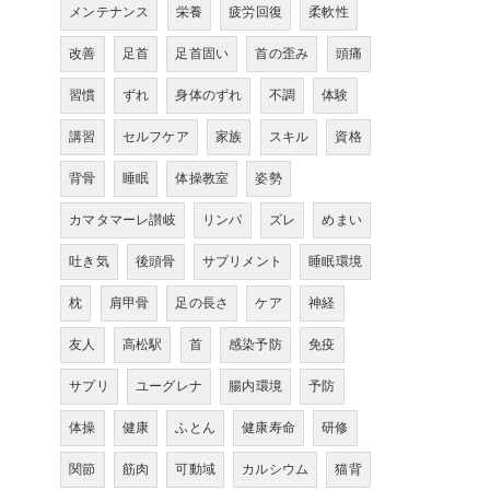
メンテナンス
栄養
疲労回復
柔軟性
改善
足首
足首固い
首の歪み
頭痛
習慣
ずれ
身体のずれ
不調
体験
講習
セルフケア
家族
スキル
資格
背骨
睡眠
体操教室
姿勢
カマタマーレ讃岐
リンパ
ズレ
めまい
吐き気
後頭骨
サプリメント
睡眠環境
枕
肩甲骨
足の長さ
ケア
神経
友人
高松駅
首
感染予防
免疫
サプリ
ユーグレナ
腸内環境
予防
体操
健康
ふとん
健康寿命
研修
関節
筋肉
可動域
カルシウム
猫背