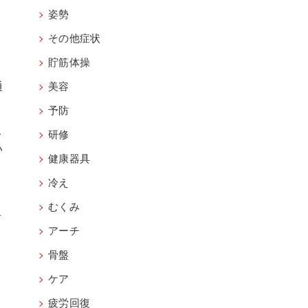
姿勢
その他症状
。
貯筋体操
通
美容
予防
こ
研修
い
健康器具
う
冷え
むくみ
こ
アーチ
。
骨盤
ケア
疲労回復