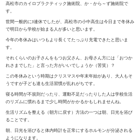
高松市のカイロプラクティック施術院、か・から～ず施術院で
す。
世間一般的に3連休でしたが、高松市の小中高生は今日まで冬休み
で明日から学校が始まる人が多いと思います。
今年の冬休みはいつもより長くてたっぷり充電できたと思いま
す。
それくらいのお子さんをもつお父さん、お母さん方には「おつか
れさまでした」と言った方がいいでしょうか（苦笑）？
この冬休みという時期はクリスマスや年末年始があり、大人もそ
うですが子ども達も生活習慣が乱れがちです。
寝る時間が不規則だったり、運動不足だったりした人は学校生活
のリズムに慣れるまで少し時間がかかるかもしれませんね。
生活リズムを整える（朝方に戻す）方法の一つは朝、日光を浴び
ることです。
朝、日光を浴びると体内時計を正常にするホルモンが分泌される
ようになります。