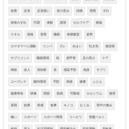
改善
足首
足首固い
首の歪み
頭痛
習慣
ずれ
身体のずれ
不調
体験
講習
セルフケア
家族
スキル
資格
背骨
睡眠
体操教室
姿勢
カマタマーレ讃岐
リンパ
ズレ
めまい
吐き気
後頭骨
サプリメント
睡眠環境
枕
肩甲骨
足の長さ
ケア
神経
友人
高松駅
首
感染予防
免疫
サプリ
ユーグレナ
腸内環境
予防
体操
健康
ふとん
健康寿命
研修
関節
筋肉
可動域
カルシウム
猫背
原因
効果
実感
食事
キノコ
むくみ
背中の痛み
痛い
スポーツ
スポーツ障害
リハビリ
骨盤ベルト