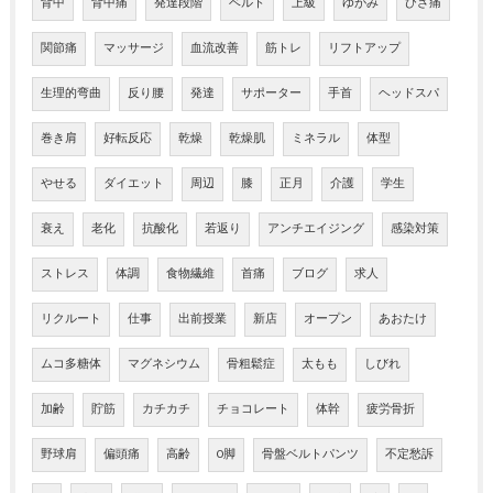
背中
背中痛
発達段階
ベルト
上級
ゆがみ
ひざ痛
関節痛
マッサージ
血流改善
筋トレ
リフトアップ
生理的弯曲
反り腰
発達
サポーター
手首
ヘッドスパ
巻き肩
好転反応
乾燥
乾燥肌
ミネラル
体型
やせる
ダイエット
周辺
膝
正月
介護
学生
衰え
老化
抗酸化
若返り
アンチエイジング
感染対策
ストレス
体調
食物繊維
首痛
ブログ
求人
リクルート
仕事
出前授業
新店
オープン
あおたけ
ムコ多糖体
マグネシウム
骨粗鬆症
太もも
しびれ
加齢
貯筋
カチカチ
チョコレート
体幹
疲労骨折
野球肩
偏頭痛
高齢
O脚
骨盤ベルトパンツ
不定愁訴