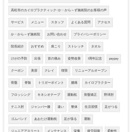
高松市のカイロプラクティック･か・から～ず施術院のお客様の声
サービス
メニュー
スタッフ
よくある質問
アクセス
か・から～ず施術院
お問い合わせ
プライバシーポリシー
院長紹介
おすすめ
肩こり
ストレッチ
タオル
けがの予防
出張
首の痛み
姿勢改善
1周年記念
paypay
クーポン
美容
クレイ
喫茶
リニューアルオープン
骨盤
脊髄
トリガーポイント
腰痛
カイロプラクター
フロッシング
キネシオテープ
運動枕
骨盤矯正
野球肘
テニス肘
ジャンパー膝
違い
整体
生活習慣
足がつる
ゴムバンド
あおたけ運動枕
足が張る
運動
ジュニアアスリート
メンテナンス
栄養
疲労回復
柔軟性