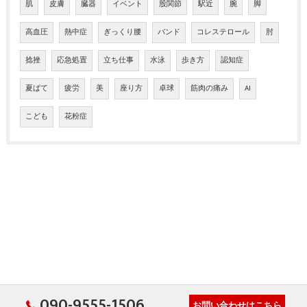
肌
皮膚
臓器
イベント
股関節
駅近
腕
脚
高血圧
熱中症
ぎっくり腰
バンド
コレステロール
肘
捻挫
応急処置
立ち仕事
水泳
歩き方
認知症
夏ばて
疲労
美
座り方
卓球
筋肉の痛み
AI
こども
花粉症
090-9555-1506
お問い合わせはこちら