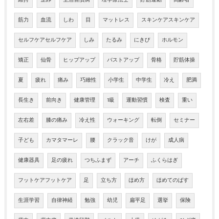
維持
歪み
生活習慣病
理学療法士
貯筋運動
高齢者
筋力
血流
しわ
目
マットレス
スキンケアスキンケア
セルフケアセルフケア
しみ
たるみ
にきび
ホルモン
矯正
仙骨
ヒップアップ
バストアップ
骨格
貯筋体操
夏
疲れ
痛み
巧緻性
小学生
中学生
冷え
肥満
長生き
前向き
健康管理
1級
運動習慣
検査
重い
左右差
膝の痛み
冷え性
ウォーキング
転倒
セミナー
子ども
カマタマーレ
腰
クラック音
けが
成人病
健康器具
足の疲れ
つちふまず
アーチ
ふくらはぎ
フットケアフットケア
足
立ち方
ほめ方
ほめてのばす
生涯学習
自律神経
勉強
幼児
扁平足
選挙
保険