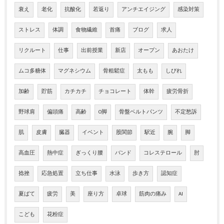
衰え
老化
抗酸化
若返り
アンチエイジング
感染対策
ストレス
体調
食物繊維
首痛
ブログ
求人
リクルート
仕事
出前授業
新店
オープン
あおたけ
ムコ多糖体
マグネシウム
骨粗鬆症
太もも
しびれ
加齢
貯筋
カチカチ
チョコレート
体幹
疲労骨折
野球肩
偏頭痛
高齢
O脚
骨盤ベルトパンツ
不定愁訴
肌
皮膚
臓器
イベント
股関節
駅近
腕
脚
高血圧
熱中症
ぎっくり腰
バンド
コレステロール
肘
捻挫
応急処置
立ち仕事
水泳
歩き方
認知症
夏ばて
疲労
美
座り方
卓球
筋肉の痛み
AI
こども
花粉症