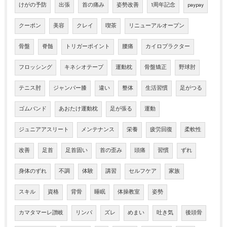
けがの予防
出張
首の痛み
姿勢改善
1周年記念
paypay
クーポン
美容
クレイ
喫茶
リニューアルオープン
骨盤
脊髄
トリガーポイント
腰痛
カイロプラクター
フロッシング
キネシオテープ
運動枕
骨盤矯正
野球肘
テニス肘
ジャンパー膝
違い
整体
生活習慣
足がつる
ゴムバンド
あおたけ運動枕
足が張る
運動
ジュニアアスリート
メンテナンス
栄養
疲労回復
柔軟性
改善
足首
足首固い
首の歪み
頭痛
習慣
ずれ
身体のずれ
不調
体験
講習
セルフケア
家族
スキル
資格
背骨
睡眠
体操教室
姿勢
カマタマーレ讃岐
リンパ
ズレ
めまい
吐き気
後頭骨