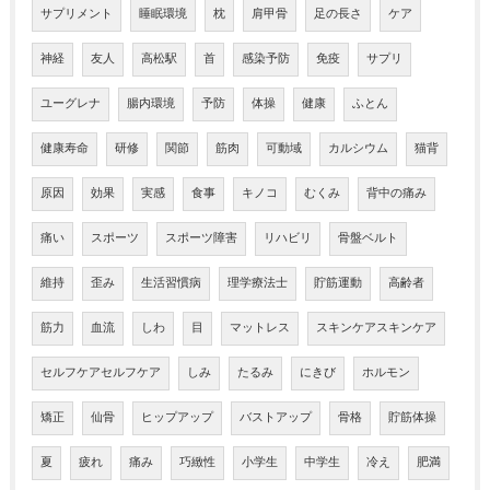
サプリメント
睡眠環境
枕
肩甲骨
足の長さ
ケア
神経
友人
高松駅
首
感染予防
免疫
サプリ
ユーグレナ
腸内環境
予防
体操
健康
ふとん
健康寿命
研修
関節
筋肉
可動域
カルシウム
猫背
原因
効果
実感
食事
キノコ
むくみ
背中の痛み
痛い
スポーツ
スポーツ障害
リハビリ
骨盤ベルト
維持
歪み
生活習慣病
理学療法士
貯筋運動
高齢者
筋力
血流
しわ
目
マットレス
スキンケアスキンケア
セルフケアセルフケア
しみ
たるみ
にきび
ホルモン
矯正
仙骨
ヒップアップ
バストアップ
骨格
貯筋体操
夏
疲れ
痛み
巧緻性
小学生
中学生
冷え
肥満