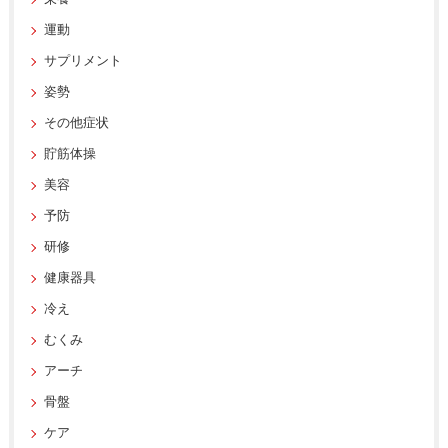
運動
サプリメント
姿勢
その他症状
貯筋体操
美容
予防
研修
健康器具
冷え
むくみ
アーチ
骨盤
ケア