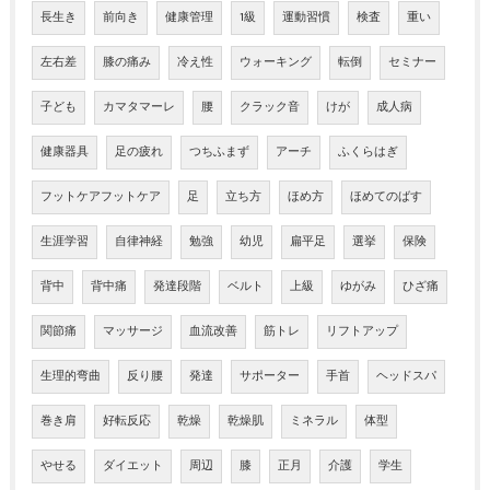
長生き
前向き
健康管理
1級
運動習慣
検査
重い
左右差
膝の痛み
冷え性
ウォーキング
転倒
セミナー
子ども
カマタマーレ
腰
クラック音
けが
成人病
健康器具
足の疲れ
つちふまず
アーチ
ふくらはぎ
フットケアフットケア
足
立ち方
ほめ方
ほめてのばす
生涯学習
自律神経
勉強
幼児
扁平足
選挙
保険
背中
背中痛
発達段階
ベルト
上級
ゆがみ
ひざ痛
関節痛
マッサージ
血流改善
筋トレ
リフトアップ
生理的弯曲
反り腰
発達
サポーター
手首
ヘッドスパ
巻き肩
好転反応
乾燥
乾燥肌
ミネラル
体型
やせる
ダイエット
周辺
膝
正月
介護
学生