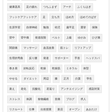
健康器具
足の疲れ
つちふまず
アーチ
ふくらはぎ
フットケアフットケア
足
立ち方
ほめ方
ほめてのばす
生涯学習
自律神経
勉強
幼児
扁平足
選挙
保険
背中
背中痛
発達段階
ベルト
上級
ゆがみ
ひざ痛
関節痛
マッサージ
血流改善
筋トレ
リフトアップ
生理的弯曲
反り腰
発達
サポーター
手首
ヘッドスパ
巻き肩
好転反応
乾燥
乾燥肌
ミネラル
体型
やせる
ダイエット
周辺
膝
正月
介護
学生
衰え
老化
抗酸化
若返り
アンチエイジング
感染対策
ストレス
体調
食物繊維
首痛
ブログ
求人
リクルート
仕事
出前授業
新店
オープン
あおたけ