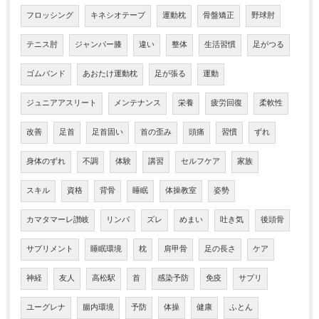
フロッシング
キネシオテープ
運動枕
骨盤矯正
野球肘
テニス肘
ジャンパー膝
違い
整体
生活習慣
足がつる
ゴムバンド
あおたけ運動枕
足が張る
運動
ジュニアアスリート
メンテナンス
栄養
疲労回復
柔軟性
改善
足首
足首固い
首の歪み
頭痛
習慣
ずれ
身体のずれ
不調
体験
講習
セルフケア
家族
スキル
資格
背骨
睡眠
体操教室
姿勢
カマタマーレ讃岐
リンパ
ズレ
めまい
吐き気
後頭骨
サプリメント
睡眠環境
枕
肩甲骨
足の長さ
ケア
神経
友人
高松駅
首
感染予防
免疫
サプリ
ユーグレナ
腸内環境
予防
体操
健康
ふとん