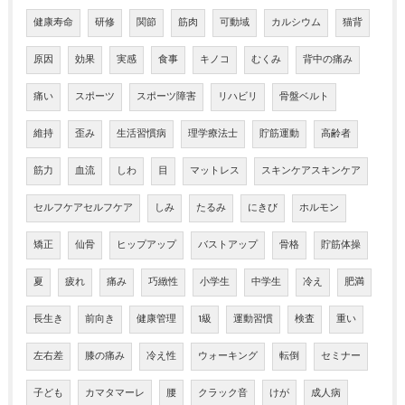
健康寿命
研修
関節
筋肉
可動域
カルシウム
猫背
原因
効果
実感
食事
キノコ
むくみ
背中の痛み
痛い
スポーツ
スポーツ障害
リハビリ
骨盤ベルト
維持
歪み
生活習慣病
理学療法士
貯筋運動
高齢者
筋力
血流
しわ
目
マットレス
スキンケアスキンケア
セルフケアセルフケア
しみ
たるみ
にきび
ホルモン
矯正
仙骨
ヒップアップ
バストアップ
骨格
貯筋体操
夏
疲れ
痛み
巧緻性
小学生
中学生
冷え
肥満
長生き
前向き
健康管理
1級
運動習慣
検査
重い
左右差
膝の痛み
冷え性
ウォーキング
転倒
セミナー
子ども
カマタマーレ
腰
クラック音
けが
成人病