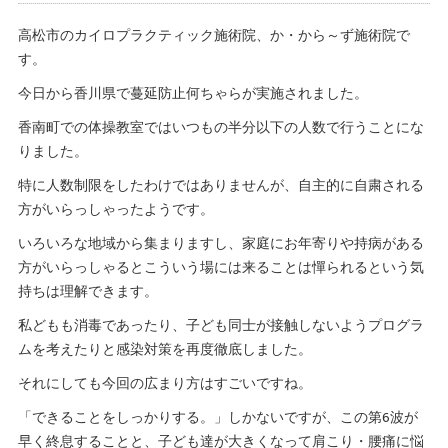
高松市のカイロプラクティック施術院、か・から～ず施術院で
す。
今日から香川県で蔓延防止何ちゃらが実施されました。
香南町での体操教室ではいつもの半分以下の人数で行うことにな
りました。
特に人数制限をしたわけではありませんが、自主的に自粛される
方がいらっしゃったようです。
いろいろな地域から集まりますし、家庭にお年寄りや持病がある
方がいらっしゃるとこういう場には来ることは憚られるという気
持ちは理解できます。
私どもも消毒であったり、子ども同士が接触しないようプログラ
ムを考えたりと感染対策を再度徹底しました。
それにしても今回の広まり方はすごいですね。
「できることをしっかりする。」しかないですが、この第6波が
早く終息することと、子ども達が大きくなって肩こり・腰痛に悩