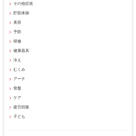
その他症状
貯筋体操
美容
予防
研修
健康器具
冷え
むくみ
アーチ
骨盤
ケア
疲労回復
子ども