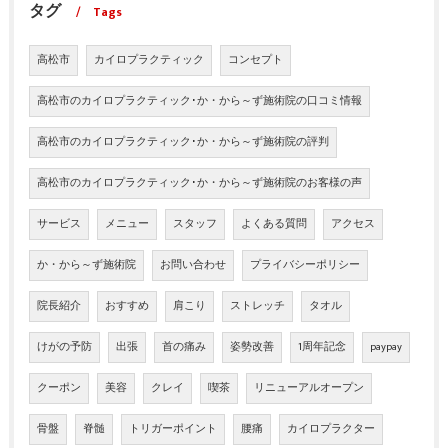
タグ
Tags
高松市
カイロプラクティック
コンセプト
高松市のカイロプラクティック･か・から～ず施術院の口コミ情報
高松市のカイロプラクティック･か・から～ず施術院の評判
高松市のカイロプラクティック･か・から～ず施術院のお客様の声
サービス
メニュー
スタッフ
よくある質問
アクセス
か・から～ず施術院
お問い合わせ
プライバシーポリシー
院長紹介
おすすめ
肩こり
ストレッチ
タオル
けがの予防
出張
首の痛み
姿勢改善
1周年記念
paypay
クーポン
美容
クレイ
喫茶
リニューアルオープン
骨盤
脊髄
トリガーポイント
腰痛
カイロプラクター