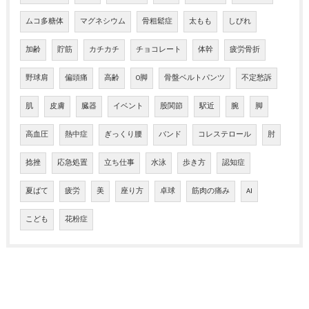
ムコ多糖体
マグネシウム
骨粗鬆症
太もも
しびれ
加齢
貯筋
カチカチ
チョコレート
体幹
疲労骨折
野球肩
偏頭痛
高齢
O脚
骨盤ベルトパンツ
不定愁訴
肌
皮膚
臓器
イベント
股関節
駅近
腕
脚
高血圧
熱中症
ぎっくり腰
バンド
コレステロール
肘
捻挫
応急処置
立ち仕事
水泳
歩き方
認知症
夏ばて
疲労
美
座り方
卓球
筋肉の痛み
AI
こども
花粉症