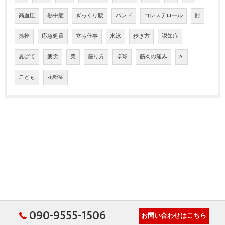
高血圧
熱中症
ぎっくり腰
バンド
コレステロール
肘
捻挫
応急処置
立ち仕事
水泳
歩き方
認知症
夏ばて
疲労
美
座り方
卓球
筋肉の痛み
AI
こども
花粉症
090-9555-1506
お問い合わせはこちら