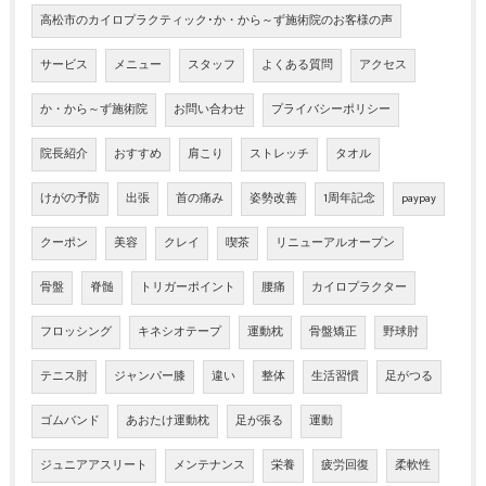
高松市のカイロプラクティック･か・から～ず施術院のお客様の声
サービス
メニュー
スタッフ
よくある質問
アクセス
か・から～ず施術院
お問い合わせ
プライバシーポリシー
院長紹介
おすすめ
肩こり
ストレッチ
タオル
けがの予防
出張
首の痛み
姿勢改善
1周年記念
paypay
クーポン
美容
クレイ
喫茶
リニューアルオープン
骨盤
脊髄
トリガーポイント
腰痛
カイロプラクター
フロッシング
キネシオテープ
運動枕
骨盤矯正
野球肘
テニス肘
ジャンパー膝
違い
整体
生活習慣
足がつる
ゴムバンド
あおたけ運動枕
足が張る
運動
ジュニアアスリート
メンテナンス
栄養
疲労回復
柔軟性