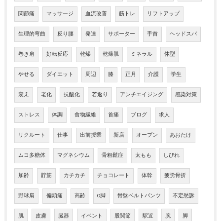
関節痛
マッサージ
血流改善
筋トレ
リフトアップ
生理的弯曲
反り腰
発達
サポーター
手首
ヘッドスパ
巻き肩
好転反応
乾燥
乾燥肌
ミネラル
体型
やせる
ダイエット
周辺
膝
正月
介護
学生
衰え
老化
抗酸化
若返り
アンチエイジング
感染対策
ストレス
体調
食物繊維
首痛
ブログ
求人
リクルート
仕事
出前授業
新店
オープン
あおたけ
ムコ多糖体
マグネシウム
骨粗鬆症
太もも
しびれ
加齢
貯筋
カチカチ
チョコレート
体幹
疲労骨折
野球肩
偏頭痛
高齢
O脚
骨盤ベルトパンツ
不定愁訴
肌
皮膚
臓器
イベント
股関節
駅近
腕
脚