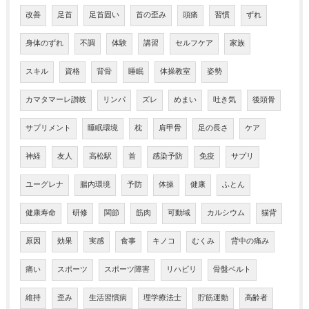
改善
足首
足首固い
首の歪み
頭痛
習慣
ずれ
身体のずれ
不調
体験
講習
セルフケア
家族
スキル
資格
背骨
睡眠
体操教室
姿勢
カマタマーレ讃岐
リンパ
ズレ
めまい
吐き気
後頭骨
サプリメント
睡眠環境
枕
肩甲骨
足の長さ
ケア
神経
友人
高松駅
首
感染予防
免疫
サプリ
ユーグレナ
腸内環境
予防
体操
健康
ふとん
健康寿命
研修
関節
筋肉
可動域
カルシウム
猫背
原因
効果
実感
食事
キノコ
むくみ
背中の痛み
痛い
スポーツ
スポーツ障害
リハビリ
骨盤ベルト
維持
歪み
生活習慣病
理学療法士
貯筋運動
高齢者