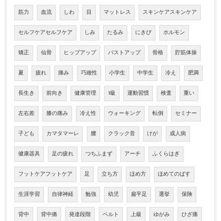
筋力
血流
しわ
目
マットレス
スキンケアスキンケア
セルフケアセルフケア
しみ
たるみ
にきび
ホルモン
矯正
仙骨
ヒップアップ
バストアップ
骨格
貯筋体操
夏
疲れ
痛み
巧緻性
小学生
中学生
冷え
肥満
長生き
前向き
健康管理
1級
運動習慣
検査
重い
左右差
膝の痛み
冷え性
ウォーキング
転倒
セミナー
子ども
カマタマーレ
腰
クラック音
けが
成人病
健康器具
足の疲れ
つちふまず
アーチ
ふくらはぎ
フットケアフットケア
足
立ち方
ほめ方
ほめてのばす
生涯学習
自律神経
勉強
幼児
扁平足
選挙
保険
背中
背中痛
発達段階
ベルト
上級
ゆがみ
ひざ痛