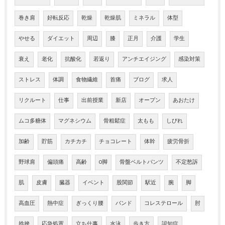
巻き肩
好転反応
乾燥
乾燥肌
ミネラル
体型
やせる
ダイエット
周辺
膝
正月
介護
学生
衰え
老化
抗酸化
若返り
アンチエイジング
感染対策
ストレス
体調
食物繊維
首痛
ブログ
求人
リクルート
仕事
出前授業
新店
オープン
あおたけ
ムコ多糖体
マグネシウム
骨粗鬆症
太もも
しびれ
加齢
貯筋
カチカチ
チョコレート
体幹
疲労骨折
野球肩
偏頭痛
高齢
O脚
骨盤ベルトパンツ
不定愁訴
肌
皮膚
臓器
イベント
股関節
駅近
腕
脚
高血圧
熱中症
ぎっくり腰
バンド
コレステロール
肘
捻挫
応急処置
立ち仕事
水泳
歩き方
認知症