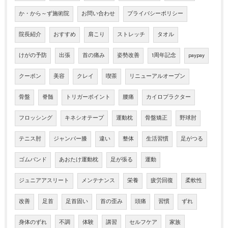
か・から～ず施術院
お問い合わせ
プライバシーポリシー
院長紹介
おすすめ
肩こり
ストレッチ
タオル
けがの予防
出張
首の痛み
姿勢改善
1周年記念
paypay
クーポン
美容
クレイ
喫茶
リニューアルオープン
骨盤
脊髄
トリガーポイント
腰痛
カイロプラクター
フロッシング
キネシオテープ
運動枕
骨盤矯正
野球肘
テニス肘
ジャンパー膝
違い
整体
生活習慣
足がつる
ゴムバンド
あおたけ運動枕
足が張る
運動
ジュニアアスリート
メンテナンス
栄養
疲労回復
柔軟性
改善
足首
足首固い
首の歪み
頭痛
習慣
ずれ
身体のずれ
不調
体験
講習
セルフケア
家族