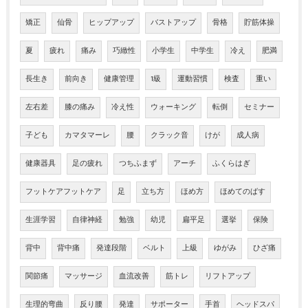
矯正
仙骨
ヒップアップ
バストアップ
骨格
貯筋体操
夏
疲れ
痛み
巧緻性
小学生
中学生
冷え
肥満
長生き
前向き
健康管理
1級
運動習慣
検査
重い
左右差
膝の痛み
冷え性
ウォーキング
転倒
セミナー
子ども
カマタマーレ
腰
クラック音
けが
成人病
健康器具
足の疲れ
つちふまず
アーチ
ふくらはぎ
フットケアフットケア
足
立ち方
ほめ方
ほめてのばす
生涯学習
自律神経
勉強
幼児
扁平足
選挙
保険
背中
背中痛
発達段階
ベルト
上級
ゆがみ
ひざ痛
関節痛
マッサージ
血流改善
筋トレ
リフトアップ
生理的弯曲
反り腰
発達
サポーター
手首
ヘッドスパ