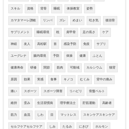
スキル
資格
背骨
睡眠
体操教室
姿勢
カマタマーレ讃岐
リンパ
ズレ
めまい
吐き気
後頭骨
サプリメント
睡眠環境
枕
肩甲骨
足の長さ
ケア
神経
友人
高松駅
首
感染予防
免疫
サプリ
ユーグレナ
腸内環境
予防
体操
健康
ふとん
健康寿命
研修
関節
筋肉
可動域
カルシウム
猫背
原因
効果
実感
食事
キノコ
むくみ
背中の痛み
痛い
スポーツ
スポーツ障害
リハビリ
骨盤ベルト
維持
歪み
生活習慣病
理学療法士
貯筋運動
高齢者
筋力
血流
しわ
目
マットレス
スキンケアスキンケア
セルフケアセルフケア
しみ
たるみ
にきび
ホルモン