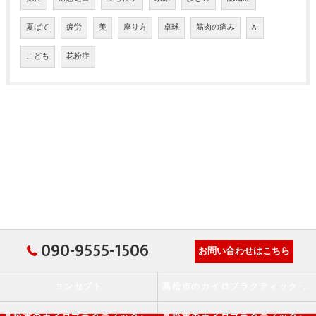
夏ばて
疲労
美
座り方
卓球
筋肉の痛み
AI
こども
花粉症
090-9555-1506
お問い合わせはこちら
コンセプト
高松市のカイロプラクティック･か・から～ず施術院の口コミ情報