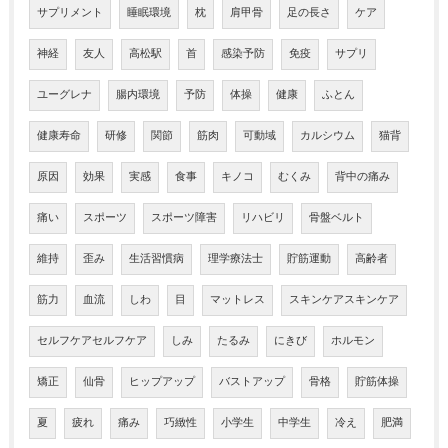
サプリメント
睡眠環境
枕
肩甲骨
足の長さ
ケア
神経
友人
高松駅
首
感染予防
免疫
サプリ
ユーグレナ
腸内環境
予防
体操
健康
ふとん
健康寿命
研修
関節
筋肉
可動域
カルシウム
猫背
原因
効果
実感
食事
キノコ
むくみ
背中の痛み
痛い
スポーツ
スポーツ障害
リハビリ
骨盤ベルト
維持
歪み
生活習慣病
理学療法士
貯筋運動
高齢者
筋力
血流
しわ
目
マットレス
スキンケアスキンケア
セルフケアセルフケア
しみ
たるみ
にきび
ホルモン
矯正
仙骨
ヒップアップ
バストアップ
骨格
貯筋体操
夏
疲れ
痛み
巧緻性
小学生
中学生
冷え
肥満