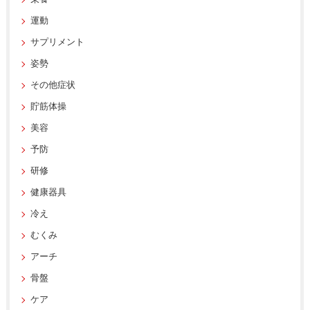
運動
サプリメント
姿勢
その他症状
貯筋体操
美容
予防
研修
健康器具
冷え
むくみ
アーチ
骨盤
ケア