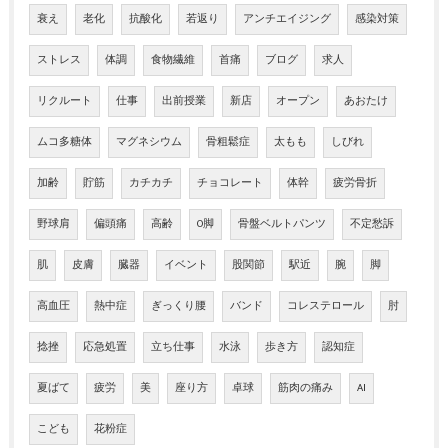
衰え
老化
抗酸化
若返り
アンチエイジング
感染対策
ストレス
体調
食物繊維
首痛
ブログ
求人
リクルート
仕事
出前授業
新店
オープン
あおたけ
ムコ多糖体
マグネシウム
骨粗鬆症
太もも
しびれ
加齢
貯筋
カチカチ
チョコレート
体幹
疲労骨折
野球肩
偏頭痛
高齢
O脚
骨盤ベルトパンツ
不定愁訴
肌
皮膚
臓器
イベント
股関節
駅近
腕
脚
高血圧
熱中症
ぎっくり腰
バンド
コレステロール
肘
捻挫
応急処置
立ち仕事
水泳
歩き方
認知症
夏ばて
疲労
美
座り方
卓球
筋肉の痛み
AI
こども
花粉症