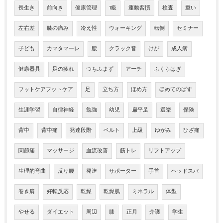
長生き
前向き
健康管理
1級
運動習慣
検査
重い
左右差
膝の痛み
冷え性
ウォーキング
転倒
セミナー
子ども
カマタマーレ
腰
クラック音
けが
成人病
健康器具
足の疲れ
つちふまず
アーチ
ふくらはぎ
フットケアフットケア
足
立ち方
ほめ方
ほめてのばす
生涯学習
自律神経
勉強
幼児
扁平足
選挙
保険
背中
背中痛
発達段階
ベルト
上級
ゆがみ
ひざ痛
関節痛
マッサージ
血流改善
筋トレ
リフトアップ
生理的弯曲
反り腰
発達
サポーター
手首
ヘッドスパ
巻き肩
好転反応
乾燥
乾燥肌
ミネラル
体型
やせる
ダイエット
周辺
膝
正月
介護
学生