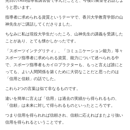
先日のTASS指導者講習会で学んだことと、今後の展望をお話しよ
うと思います。
指導者に求められる資質というテーマで、香川大学教育学部の山
神先生がご講話してくださりました。
ちなみに私は現役大学生だったころ、山神先生の講義を受講した
ことがあり、とても懐かしかったです。
「スポーツインテグリティ」、「コミュニケーション能力」等々
スポーツ指導者に求められる資質、能力について述べられる中
で、スポーツ指導者もカイロプラクターも、もっと言えば誰にと
っても、よい人間関係を築くために大切なことだと思ったのは
「信用と信頼」の話でした。
これら2つの言葉は似て非なるものです。
違いを簡単に言えば「信用」は過去の実績から得られるもの、
「信頼」は未来に対して得られるものといったところです。
つまり信用を得られれば信頼され、信頼に応えればまたより強い
信用を得られるということです。