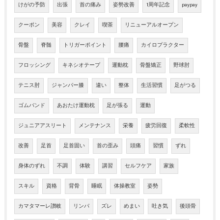
けがの予防
出張
首の痛み
姿勢改善
1周年記念
paypay
クーポン
美容
クレイ
喫茶
リニューアルオープン
骨盤
脊髄
トリガーポイント
腰痛
カイロプラクター
フロッシング
キネシオテープ
運動枕
骨盤矯正
野球肘
テニス肘
ジャンパー膝
違い
整体
生活習慣
足がつる
ゴムバンド
あおたけ運動枕
足が張る
運動
ジュニアアスリート
メンテナンス
栄養
疲労回復
柔軟性
改善
足首
足首固い
首の歪み
頭痛
習慣
ずれ
身体のずれ
不調
体験
講習
セルフケア
家族
スキル
資格
背骨
睡眠
体操教室
姿勢
カマタマーレ讃岐
リンパ
ズレ
めまい
吐き気
後頭骨