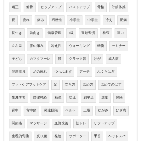
矯正
仙骨
ヒップアップ
バストアップ
骨格
貯筋体操
夏
疲れ
痛み
巧緻性
小学生
中学生
冷え
肥満
長生き
前向き
健康管理
1級
運動習慣
検査
重い
左右差
膝の痛み
冷え性
ウォーキング
転倒
セミナー
子ども
カマタマーレ
腰
クラック音
けが
成人病
健康器具
足の疲れ
つちふまず
アーチ
ふくらはぎ
フットケアフットケア
足
立ち方
ほめ方
ほめてのばす
生涯学習
自律神経
勉強
幼児
扁平足
選挙
保険
背中
背中痛
発達段階
ベルト
上級
ゆがみ
ひざ痛
関節痛
マッサージ
血流改善
筋トレ
リフトアップ
生理的弯曲
反り腰
発達
サポーター
手首
ヘッドスパ