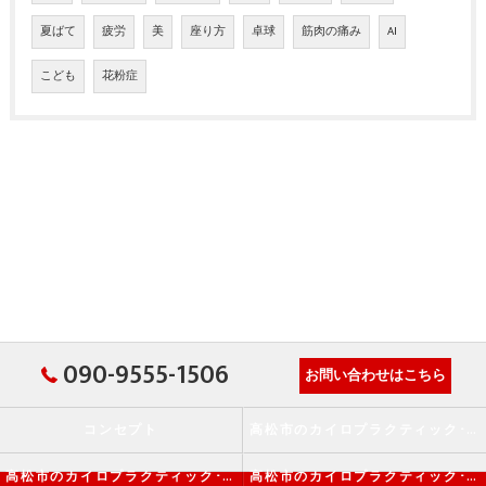
夏ばて
疲労
美
座り方
卓球
筋肉の痛み
AI
こども
花粉症
090-9555-1506
お問い合わせはこちら
コンセプト
高松市のカイロプラクティック･か・から～ず施術院の口コミ情報
高松市のカイロプラクティック･か・から～ず施術院の評判
高松市のカイロプラクティック･か・から～ず施術院のお客様の声