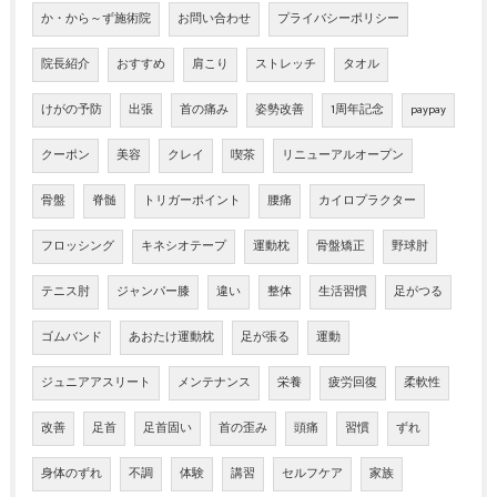
か・から～ず施術院
お問い合わせ
プライバシーポリシー
院長紹介
おすすめ
肩こり
ストレッチ
タオル
けがの予防
出張
首の痛み
姿勢改善
1周年記念
paypay
クーポン
美容
クレイ
喫茶
リニューアルオープン
骨盤
脊髄
トリガーポイント
腰痛
カイロプラクター
フロッシング
キネシオテープ
運動枕
骨盤矯正
野球肘
テニス肘
ジャンパー膝
違い
整体
生活習慣
足がつる
ゴムバンド
あおたけ運動枕
足が張る
運動
ジュニアアスリート
メンテナンス
栄養
疲労回復
柔軟性
改善
足首
足首固い
首の歪み
頭痛
習慣
ずれ
身体のずれ
不調
体験
講習
セルフケア
家族