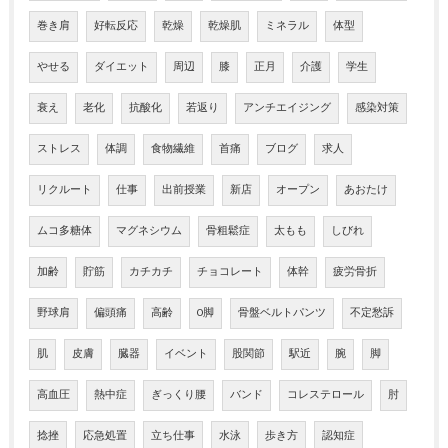
巻き肩
好転反応
乾燥
乾燥肌
ミネラル
体型
やせる
ダイエット
周辺
膝
正月
介護
学生
衰え
老化
抗酸化
若返り
アンチエイジング
感染対策
ストレス
体調
食物繊維
首痛
ブログ
求人
リクルート
仕事
出前授業
新店
オープン
あおたけ
ムコ多糖体
マグネシウム
骨粗鬆症
太もも
しびれ
加齢
貯筋
カチカチ
チョコレート
体幹
疲労骨折
野球肩
偏頭痛
高齢
O脚
骨盤ベルトパンツ
不定愁訴
肌
皮膚
臓器
イベント
股関節
駅近
腕
脚
高血圧
熱中症
ぎっくり腰
バンド
コレステロール
肘
捻挫
応急処置
立ち仕事
水泳
歩き方
認知症