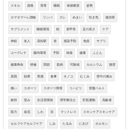
スキル
資格
背骨
睡眠
体操教室
姿勢
カマタマーレ讃岐
リンパ
ズレ
めまい
吐き気
後頭骨
サプリメント
睡眠環境
枕
肩甲骨
足の長さ
ケア
神経
友人
高松駅
首
感染予防
免疫
サプリ
ユーグレナ
腸内環境
予防
体操
健康
ふとん
健康寿命
研修
関節
筋肉
可動域
カルシウム
猫背
原因
効果
実感
食事
キノコ
むくみ
背中の痛み
痛い
スポーツ
スポーツ障害
リハビリ
骨盤ベルト
維持
歪み
生活習慣病
理学療法士
貯筋運動
高齢者
筋力
血流
しわ
目
マットレス
スキンケアスキンケア
セルフケアセルフケア
しみ
たるみ
にきび
ホルモン