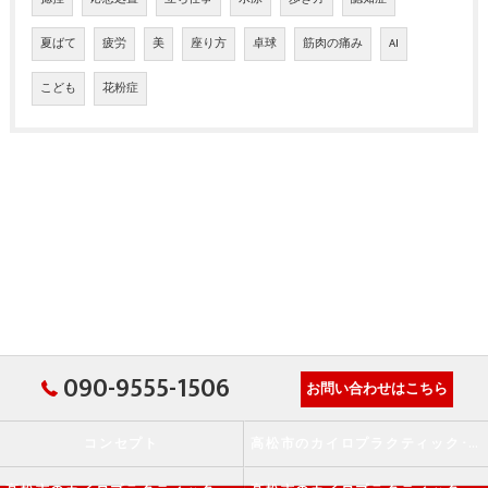
夏ばて
疲労
美
座り方
卓球
筋肉の痛み
AI
こども
花粉症
090-9555-1506
お問い合わせはこちら
コンセプト
高松市のカイロプラクティック･か・から～ず施術院の口コミ情報