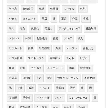
巻き肩
好転反応
乾燥
乾燥肌
ミネラル
体型
やせる
ダイエット
周辺
膝
正月
介護
学生
衰え
老化
抗酸化
若返り
アンチエイジング
感染対策
ストレス
体調
食物繊維
首痛
ブログ
求人
リクルート
仕事
出前授業
新店
オープン
あおたけ
ムコ多糖体
マグネシウム
骨粗鬆症
太もも
しびれ
加齢
貯筋
カチカチ
チョコレート
体幹
疲労骨折
野球肩
偏頭痛
高齢
O脚
骨盤ベルトパンツ
不定愁訴
肌
皮膚
臓器
イベント
股関節
駅近
腕
脚
高血圧
熱中症
ぎっくり腰
バンド
コレステロール
肘
捻挫
応急処置
立ち仕事
水泳
歩き方
認知症