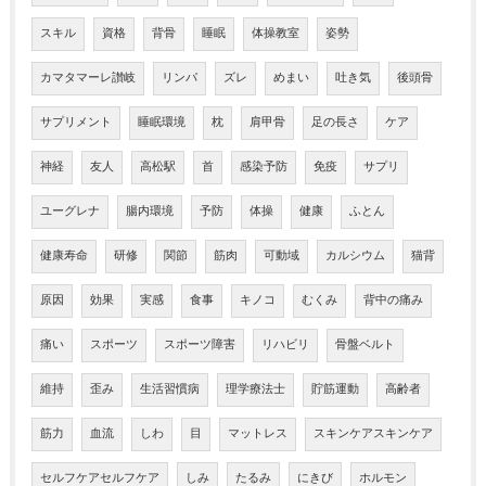
スキル
資格
背骨
睡眠
体操教室
姿勢
カマタマーレ讃岐
リンパ
ズレ
めまい
吐き気
後頭骨
サプリメント
睡眠環境
枕
肩甲骨
足の長さ
ケア
神経
友人
高松駅
首
感染予防
免疫
サプリ
ユーグレナ
腸内環境
予防
体操
健康
ふとん
健康寿命
研修
関節
筋肉
可動域
カルシウム
猫背
原因
効果
実感
食事
キノコ
むくみ
背中の痛み
痛い
スポーツ
スポーツ障害
リハビリ
骨盤ベルト
維持
歪み
生活習慣病
理学療法士
貯筋運動
高齢者
筋力
血流
しわ
目
マットレス
スキンケアスキンケア
セルフケアセルフケア
しみ
たるみ
にきび
ホルモン