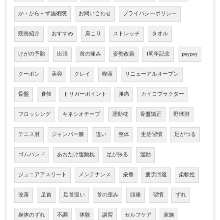
か・から～ず施術院
お問い合わせ
プライバシーポリシー
院長紹介
おすすめ
肩こり
ストレッチ
タオル
けがの予防
出張
首の痛み
姿勢改善
1周年記念
paypay
クーポン
美容
クレイ
喫茶
リニューアルオープン
骨盤
脊髄
トリガーポイント
腰痛
カイロプラクター
フロッシング
キネシオテープ
運動枕
骨盤矯正
野球肘
テニス肘
ジャンパー膝
違い
整体
生活習慣
足がつる
ゴムバンド
あおたけ運動枕
足が張る
運動
ジュニアアスリート
メンテナンス
栄養
疲労回復
柔軟性
改善
足首
足首固い
首の歪み
頭痛
習慣
ずれ
身体のずれ
不調
体験
講習
セルフケア
家族