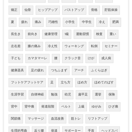
矯正
仙骨
ヒップアップ
バストアップ
骨格
貯筋体操
夏
疲れ
痛み
巧緻性
小学生
中学生
冷え
肥満
長生き
前向き
健康管理
1級
運動習慣
検査
重い
左右差
膝の痛み
冷え性
ウォーキング
転倒
セミナー
子ども
カマタマーレ
腰
クラック音
けが
成人病
健康器具
足の疲れ
つちふまず
アーチ
ふくらはぎ
フットケアフットケア
足
立ち方
ほめ方
ほめてのばす
生涯学習
自律神経
勉強
幼児
扁平足
選挙
保険
背中
背中痛
発達段階
ベルト
上級
ゆがみ
ひざ痛
関節痛
マッサージ
血流改善
筋トレ
リフトアップ
生理的弯曲
反り腰
発達
サポーター
手首
ヘッドスパ