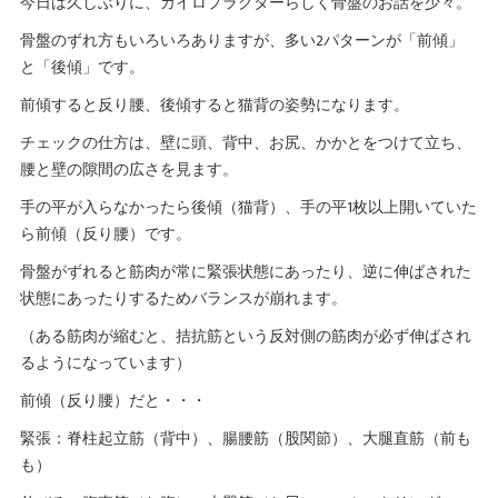
今日は久しぶりに、カイロプラクターらしく骨盤のお話を少々。
骨盤のずれ方もいろいろありますが、多い2パターンが「前傾」
と「後傾」です。
前傾すると反り腰、後傾すると猫背の姿勢になります。
チェックの仕方は、壁に頭、背中、お尻、かかとをつけて立ち、
腰と壁の隙間の広さを見ます。
手の平が入らなかったら後傾（猫背）、手の平1枚以上開いていた
ら前傾（反り腰）です。
骨盤がずれると筋肉が常に緊張状態にあったり、逆に伸ばされた
状態にあったりするためバランスが崩れます。
（ある筋肉が縮むと、拮抗筋という反対側の筋肉が必ず伸ばされ
るようになっています）
前傾（反り腰）だと・・・
緊張：脊柱起立筋（背中）、腸腰筋（股関節）、大腿直筋（前も
も）