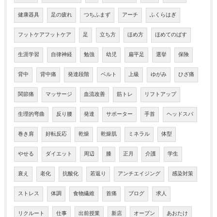
健康器具
足の疲れ
つちふまず
アーチ
ふくらはぎ
フットケアフットケア
足
立ち方
ほめ方
ほめてのばす
生涯学習
自律神経
勉強
幼児
扁平足
選挙
保険
背中
背中痛
発達段階
ベルト
上級
ゆがみ
ひざ痛
関節痛
マッサージ
血流改善
筋トレ
リフトアップ
生理的弯曲
反り腰
発達
サポーター
手首
ヘッドスパ
巻き肩
好転反応
乾燥
乾燥肌
ミネラル
体型
やせる
ダイエット
周辺
膝
正月
介護
学生
衰え
老化
抗酸化
若返り
アンチエイジング
感染対策
ストレス
体調
食物繊維
首痛
ブログ
求人
リクルート
仕事
出前授業
新店
オープン
あおたけ