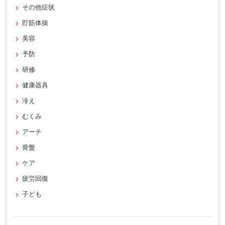
その他症状
貯筋体操
美容
予防
研修
健康器具
冷え
むくみ
アーチ
骨盤
ケア
疲労回復
子ども