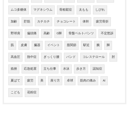
ムコ多糖体
マグネシウム
骨粗鬆症
太もも
しびれ
加齢
貯筋
カチカチ
チョコレート
体幹
疲労骨折
野球肩
偏頭痛
高齢
O脚
骨盤ベルトパンツ
不定愁訴
肌
皮膚
臓器
イベント
股関節
駅近
腕
脚
高血圧
熱中症
ぎっくり腰
バンド
コレステロール
肘
捻挫
応急処置
立ち仕事
水泳
歩き方
認知症
夏ばて
疲労
美
座り方
卓球
筋肉の痛み
AI
こども
花粉症