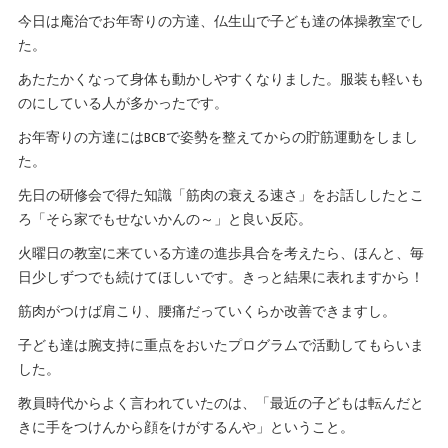
今日は庵治でお年寄りの方達、仏生山で子ども達の体操教室でし
た。
あたたかくなって身体も動かしやすくなりました。服装も軽いも
のにしている人が多かったです。
お年寄りの方達にはBCBで姿勢を整えてからの貯筋運動をしまし
た。
先日の研修会で得た知識「筋肉の衰える速さ」をお話ししたとこ
ろ「そら家でもせないかんの～」と良い反応。
火曜日の教室に来ている方達の進歩具合を考えたら、ほんと、毎
日少しずつでも続けてほしいです。きっと結果に表れますから！
筋肉がつけば肩こり、腰痛だっていくらか改善できますし。
子ども達は腕支持に重点をおいたプログラムで活動してもらいま
した。
教員時代からよく言われていたのは、「最近の子どもは転んだと
きに手をつけんから顔をけがするんや」ということ。