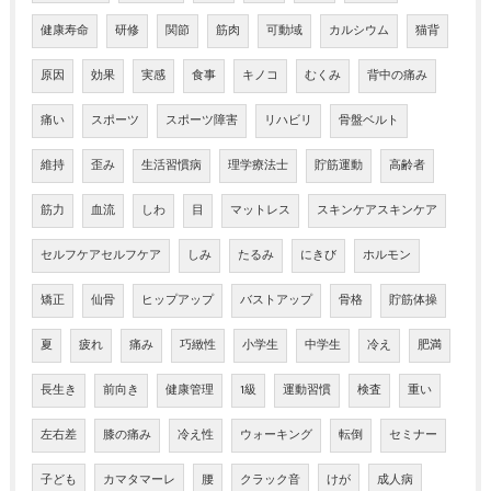
健康寿命
研修
関節
筋肉
可動域
カルシウム
猫背
原因
効果
実感
食事
キノコ
むくみ
背中の痛み
痛い
スポーツ
スポーツ障害
リハビリ
骨盤ベルト
維持
歪み
生活習慣病
理学療法士
貯筋運動
高齢者
筋力
血流
しわ
目
マットレス
スキンケアスキンケア
セルフケアセルフケア
しみ
たるみ
にきび
ホルモン
矯正
仙骨
ヒップアップ
バストアップ
骨格
貯筋体操
夏
疲れ
痛み
巧緻性
小学生
中学生
冷え
肥満
長生き
前向き
健康管理
1級
運動習慣
検査
重い
左右差
膝の痛み
冷え性
ウォーキング
転倒
セミナー
子ども
カマタマーレ
腰
クラック音
けが
成人病