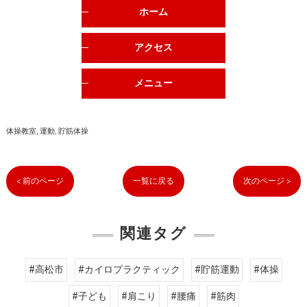
ホーム
アクセス
メニュー
体操教室
運動
貯筋体操
< 前のページ
一覧に戻る
次のページ >
関連タグ
#高松市
#カイロプラクティック
#貯筋運動
#体操
#子ども
#肩こり
#腰痛
#筋肉