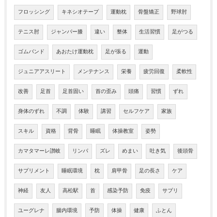
フロッシング
キネシオテープ
運動枕
骨盤矯正
野球肘
テニス肘
ジャンパー膝
違い
整体
生活習慣
足がつる
ゴムバンド
あおたけ運動枕
足が張る
運動
ジュニアアスリート
メンテナンス
栄養
疲労回復
柔軟性
改善
足首
足首固い
首の歪み
頭痛
習慣
ずれ
身体のずれ
不調
体験
講習
セルフケア
家族
スキル
資格
背骨
睡眠
体操教室
姿勢
カマタマーレ讃岐
リンパ
ズレ
めまい
吐き気
後頭骨
サプリメント
睡眠環境
枕
肩甲骨
足の長さ
ケア
神経
友人
高松駅
首
感染予防
免疫
サプリ
ユーグレナ
腸内環境
予防
体操
健康
ふとん