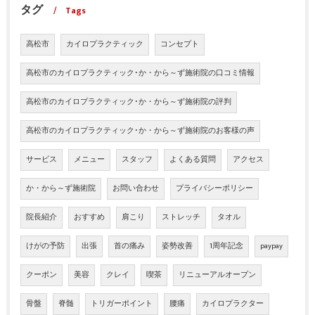
タグ
Tags
高松市
カイロプラクティック
コンセプト
高松市のカイロプラクティック･か・から～ず施術院の口コミ情報
高松市のカイロプラクティック･か・から～ず施術院の評判
高松市のカイロプラクティック･か・から～ず施術院のお客様の声
サービス
メニュー
スタッフ
よくある質問
アクセス
か・から～ず施術院
お問い合わせ
プライバシーポリシー
院長紹介
おすすめ
肩こり
ストレッチ
タオル
けがの予防
出張
首の痛み
姿勢改善
1周年記念
paypay
クーポン
美容
クレイ
喫茶
リニューアルオープン
骨盤
脊髄
トリガーポイント
腰痛
カイロプラクター