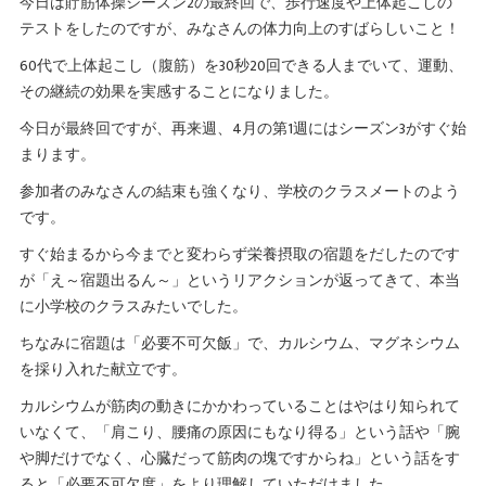
今日は貯筋体操シーズン2の最終回で、歩行速度や上体起こしの
テストをしたのですが、みなさんの体力向上のすばらしいこと！
60代で上体起こし（腹筋）を30秒20回できる人までいて、運動、
その継続の効果を実感することになりました。
今日が最終回ですが、再来週、4月の第1週にはシーズン3がすぐ始
まります。
参加者のみなさんの結束も強くなり、学校のクラスメートのよう
です。
すぐ始まるから今までと変わらず栄養摂取の宿題をだしたのです
が「え～宿題出るん～」というリアクションが返ってきて、本当
に小学校のクラスみたいでした。
ちなみに宿題は「必要不可欠飯」で、カルシウム、マグネシウム
を採り入れた献立です。
カルシウムが筋肉の動きにかかわっていることはやはり知られて
いなくて、「肩こり、腰痛の原因にもなり得る」という話や「腕
や脚だけでなく、心臓だって筋肉の塊ですからね」という話をす
ると「必要不可欠度」をより理解していただけました。