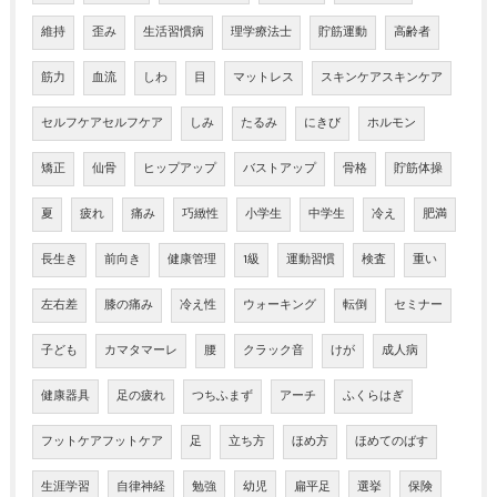
維持
歪み
生活習慣病
理学療法士
貯筋運動
高齢者
筋力
血流
しわ
目
マットレス
スキンケアスキンケア
セルフケアセルフケア
しみ
たるみ
にきび
ホルモン
矯正
仙骨
ヒップアップ
バストアップ
骨格
貯筋体操
夏
疲れ
痛み
巧緻性
小学生
中学生
冷え
肥満
長生き
前向き
健康管理
1級
運動習慣
検査
重い
左右差
膝の痛み
冷え性
ウォーキング
転倒
セミナー
子ども
カマタマーレ
腰
クラック音
けが
成人病
健康器具
足の疲れ
つちふまず
アーチ
ふくらはぎ
フットケアフットケア
足
立ち方
ほめ方
ほめてのばす
生涯学習
自律神経
勉強
幼児
扁平足
選挙
保険