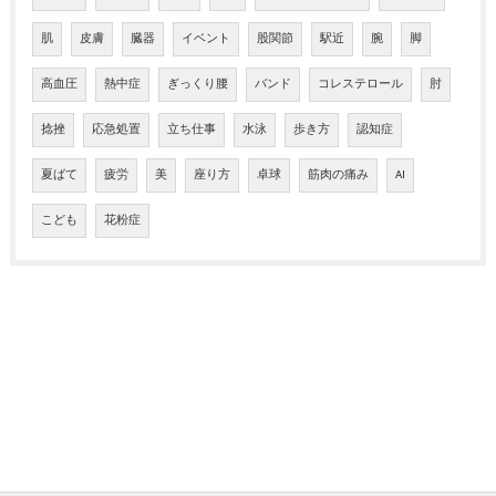
肌
皮膚
臓器
イベント
股関節
駅近
腕
脚
高血圧
熱中症
ぎっくり腰
バンド
コレステロール
肘
捻挫
応急処置
立ち仕事
水泳
歩き方
認知症
夏ばて
疲労
美
座り方
卓球
筋肉の痛み
AI
こども
花粉症