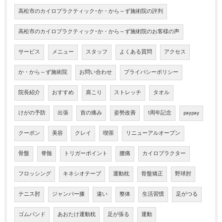
高松市のカイロプラクティック･か・から～ず施術院の評判
高松市のカイロプラクティック･か・から～ず施術院のお客様の声
サービス
メニュー
スタッフ
よくある質問
アクセス
か・から～ず施術院
お問い合わせ
プライバシーポリシー
院長紹介
おすすめ
肩こり
ストレッチ
タオル
けがの予防
出張
首の痛み
姿勢改善
1周年記念
paypay
クーポン
美容
クレイ
喫茶
リニューアルオープン
骨盤
脊髄
トリガーポイント
腰痛
カイロプラクター
フロッシング
キネシオテープ
運動枕
骨盤矯正
野球肘
テニス肘
ジャンパー膝
違い
整体
生活習慣
足がつる
ゴムバンド
あおたけ運動枕
足が張る
運動