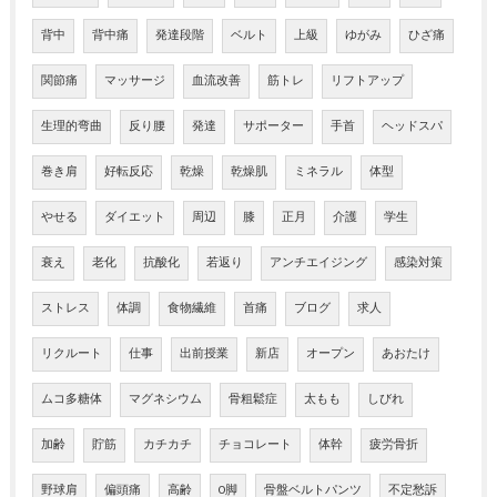
背中
背中痛
発達段階
ベルト
上級
ゆがみ
ひざ痛
関節痛
マッサージ
血流改善
筋トレ
リフトアップ
生理的弯曲
反り腰
発達
サポーター
手首
ヘッドスパ
巻き肩
好転反応
乾燥
乾燥肌
ミネラル
体型
やせる
ダイエット
周辺
膝
正月
介護
学生
衰え
老化
抗酸化
若返り
アンチエイジング
感染対策
ストレス
体調
食物繊維
首痛
ブログ
求人
リクルート
仕事
出前授業
新店
オープン
あおたけ
ムコ多糖体
マグネシウム
骨粗鬆症
太もも
しびれ
加齢
貯筋
カチカチ
チョコレート
体幹
疲労骨折
野球肩
偏頭痛
高齢
O脚
骨盤ベルトパンツ
不定愁訴