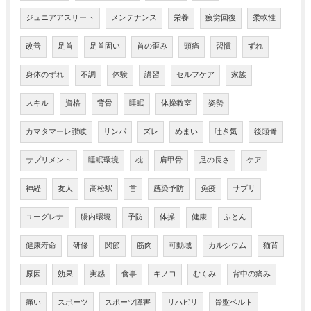
ジュニアアスリート
メンテナンス
栄養
疲労回復
柔軟性
改善
足首
足首固い
首の歪み
頭痛
習慣
ずれ
身体のずれ
不調
体験
講習
セルフケア
家族
スキル
資格
背骨
睡眠
体操教室
姿勢
カマタマーレ讃岐
リンパ
ズレ
めまい
吐き気
後頭骨
サプリメント
睡眠環境
枕
肩甲骨
足の長さ
ケア
神経
友人
高松駅
首
感染予防
免疫
サプリ
ユーグレナ
腸内環境
予防
体操
健康
ふとん
健康寿命
研修
関節
筋肉
可動域
カルシウム
猫背
原因
効果
実感
食事
キノコ
むくみ
背中の痛み
痛い
スポーツ
スポーツ障害
リハビリ
骨盤ベルト