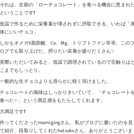
それは、念願の「ローチョコレート」を食べる機会に恵まれ
ということです❗️
低温で作るために栄養素が壊されずに摂取できる、いわば「
体にいいチョコ」
しかもオメガ6脂肪酸、Ca、Mg、トリプトファン等等、この
ログでも取り上げた、摂りたい栄養が盛りだくさん✨
実際いただいてみると、低温で調理されているので舌触りは
こまでもしっとり。
一般的な生チョコよりも滑らかに軽く溶けました。
チョコレートの風味はしっかりきいていて、「チョコレート
食べた✨」という満足感をもたらしてくれます。
大満足です❗️
作ってくださったmami.gingさん、私がブログに書いたのを見
て紹介、段取りしてくれたhatsukoさん、ありがとうございま