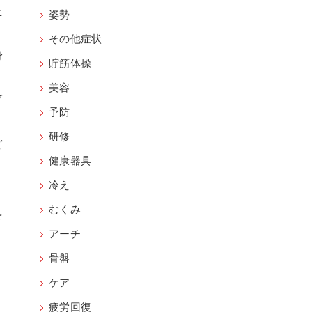
た
姿勢
その他症状
身
貯筋体操
美容
ブ
予防
研修
ど
健康器具
冷え
むくみ
を
アーチ
骨盤
ケア
疲労回復