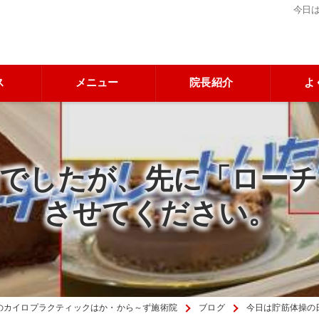
今日
ス
メニュー
院長紹介
よ
日でしたが、先に「ローチ
させてください。
のカイロプラクティックはか・から～ず施術院
ブログ
今日は貯筋体操の