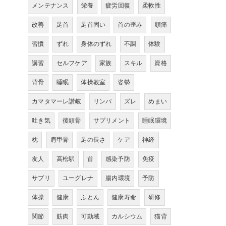
メンテナンス
栄養
疲労回復
柔軟性
改善
足首
足首固い
首の歪み
頭痛
習慣
ずれ
身体のずれ
不調
体験
講習
セルフケア
家族
スキル
資格
背骨
睡眠
体操教室
姿勢
カマタマーレ讃岐
リンパ
ズレ
めまい
吐き気
後頭骨
サプリメント
睡眠環境
枕
肩甲骨
足の長さ
ケア
神経
友人
高松駅
首
感染予防
免疫
サプリ
ユーグレナ
腸内環境
予防
体操
健康
ふとん
健康寿命
研修
関節
筋肉
可動域
カルシウム
猫背