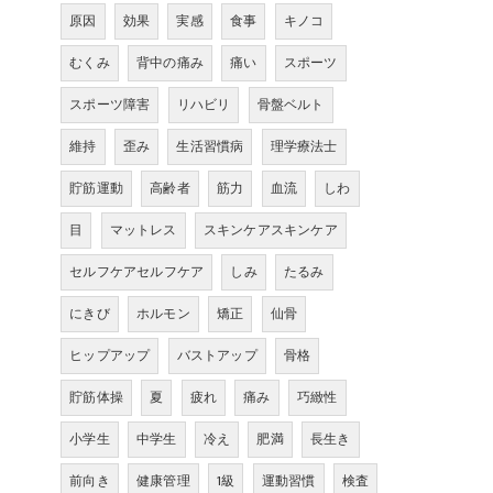
原因
効果
実感
食事
キノコ
むくみ
背中の痛み
痛い
スポーツ
スポーツ障害
リハビリ
骨盤ベルト
維持
歪み
生活習慣病
理学療法士
貯筋運動
高齢者
筋力
血流
しわ
目
マットレス
スキンケアスキンケア
セルフケアセルフケア
しみ
たるみ
にきび
ホルモン
矯正
仙骨
ヒップアップ
バストアップ
骨格
貯筋体操
夏
疲れ
痛み
巧緻性
小学生
中学生
冷え
肥満
長生き
前向き
健康管理
1級
運動習慣
検査