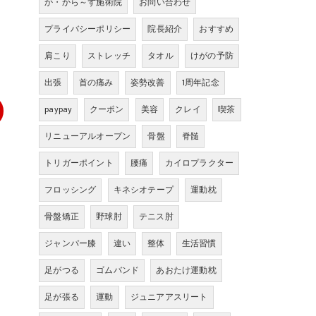
か・から～ず施術院
お問い合わせ
プライバシーポリシー
院長紹介
おすすめ
肩こり
ストレッチ
タオル
けがの予防
出張
首の痛み
姿勢改善
1周年記念
paypay
クーポン
美容
クレイ
喫茶
リニューアルオープン
骨盤
脊髄
トリガーポイント
腰痛
カイロプラクター
フロッシング
キネシオテープ
運動枕
骨盤矯正
野球肘
テニス肘
ジャンパー膝
違い
整体
生活習慣
足がつる
ゴムバンド
あおたけ運動枕
足が張る
運動
ジュニアアスリート