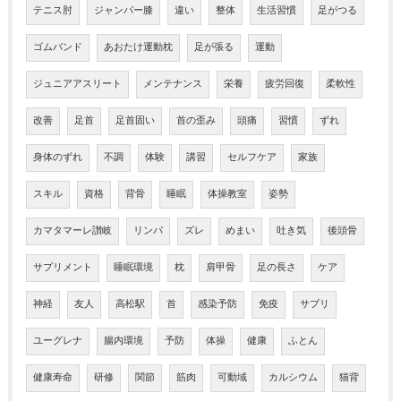
テニス肘
ジャンパー膝
違い
整体
生活習慣
足がつる
ゴムバンド
あおたけ運動枕
足が張る
運動
ジュニアアスリート
メンテナンス
栄養
疲労回復
柔軟性
改善
足首
足首固い
首の歪み
頭痛
習慣
ずれ
身体のずれ
不調
体験
講習
セルフケア
家族
スキル
資格
背骨
睡眠
体操教室
姿勢
カマタマーレ讃岐
リンパ
ズレ
めまい
吐き気
後頭骨
サプリメント
睡眠環境
枕
肩甲骨
足の長さ
ケア
神経
友人
高松駅
首
感染予防
免疫
サプリ
ユーグレナ
腸内環境
予防
体操
健康
ふとん
健康寿命
研修
関節
筋肉
可動域
カルシウム
猫背