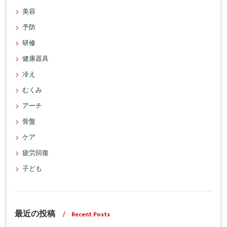
美容
予防
研修
健康器具
冷え
むくみ
アーチ
骨盤
ケア
疲労回復
子ども
最近の投稿
Recent Posts