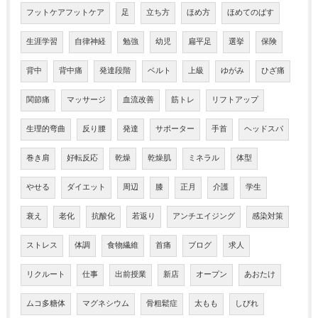
フットケアフットケア
足
立ち方
ほめ方
ほめてのばす
生涯学習
自律神経
勉強
幼児
扁平足
選挙
保険
背中
背中痛
発達段階
ベルト
上級
ゆがみ
ひざ痛
関節痛
マッサージ
血流改善
筋トレ
リフトアップ
生理的弯曲
反り腰
発達
サポーター
手首
ヘッドスパ
巻き肩
好転反応
乾燥
乾燥肌
ミネラル
体型
やせる
ダイエット
周辺
膝
正月
介護
学生
衰え
老化
抗酸化
若返り
アンチエイジング
感染対策
ストレス
体調
食物繊維
首痛
ブログ
求人
リクルート
仕事
出前授業
新店
オープン
あおたけ
ムコ多糖体
マグネシウム
骨粗鬆症
太もも
しびれ