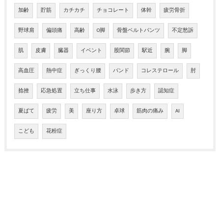
加齢
貯筋
カチカチ
チョコレート
体幹
疲労骨折
野球肩
偏頭痛
高齢
O脚
骨盤ベルトパンツ
不定愁訴
肌
皮膚
臓器
イベント
股関節
駅近
腕
脚
高血圧
熱中症
ぎっくり腰
バンド
コレステロール
肘
捻挫
応急処置
立ち仕事
水泳
歩き方
認知症
夏ばて
疲労
美
座り方
卓球
筋肉の痛み
AI
こども
花粉症