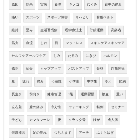
原因
効果
実感
食事
キノコ
むくみ
背中の痛み
痛い
スポーツ
スポーツ障害
リハビリ
骨盤ベルト
維持
歪み
生活習慣病
理学療法士
貯筋運動
高齢者
筋力
血流
しわ
目
マットレス
スキンケアスキンケア
セルフケアセルフケア
しみ
たるみ
にきび
ホルモン
矯正
仙骨
ヒップアップ
バストアップ
骨格
貯筋体操
夏
疲れ
痛み
巧緻性
小学生
中学生
冷え
肥満
長生き
前向き
健康管理
1級
運動習慣
検査
重い
左右差
膝の痛み
冷え性
ウォーキング
転倒
セミナー
子ども
カマタマーレ
腰
クラック音
けが
成人病
健康器具
足の疲れ
つちふまず
アーチ
ふくらはぎ