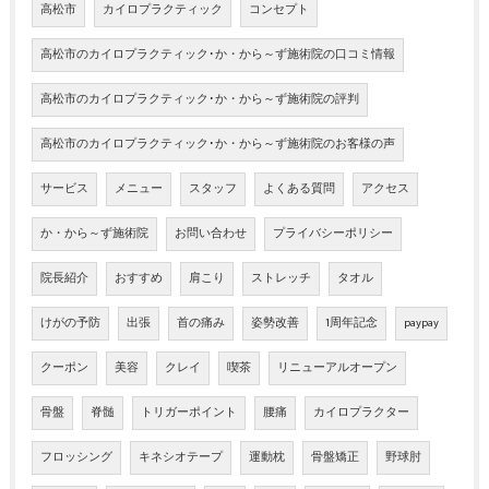
高松市
カイロプラクティック
コンセプト
高松市のカイロプラクティック･か・から～ず施術院の口コミ情報
高松市のカイロプラクティック･か・から～ず施術院の評判
高松市のカイロプラクティック･か・から～ず施術院のお客様の声
サービス
メニュー
スタッフ
よくある質問
アクセス
か・から～ず施術院
お問い合わせ
プライバシーポリシー
院長紹介
おすすめ
肩こり
ストレッチ
タオル
けがの予防
出張
首の痛み
姿勢改善
1周年記念
paypay
クーポン
美容
クレイ
喫茶
リニューアルオープン
骨盤
脊髄
トリガーポイント
腰痛
カイロプラクター
フロッシング
キネシオテープ
運動枕
骨盤矯正
野球肘